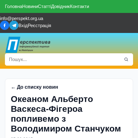
Головна
Новини
Статті
Довідник
Контакти
info@perspekt.org.ua
Вхід
Реєстрація
← До списку новин
Океаном Альберто
Васкеса-Фiгероа
попливемо з
Володимиром Станчуком