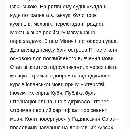
іспанською. На рятівному судні «Алдан»,
куди потрапив В.Станчук, було троє
кубинців: механік, перекладач і радист.
Механік знав російську мову краще
перекладача. З ним Мінич і потоваришував.
Два місяці дрейфу біля острова Пінос стали
основою для поглибленого вивчення мови.
Став цікавитись підручниками, а через шість
місяців отримав «добро» на відвідування
курсів іспанської мови при Міністерстві
іноземних справ Куби. Публіка була
інтернаціональна, що підігрівало інтерес.
Отримав перший сертифікат про знання
мови. Коли повернувся у Радянський Союз –
продовжив навчання на державних курсах