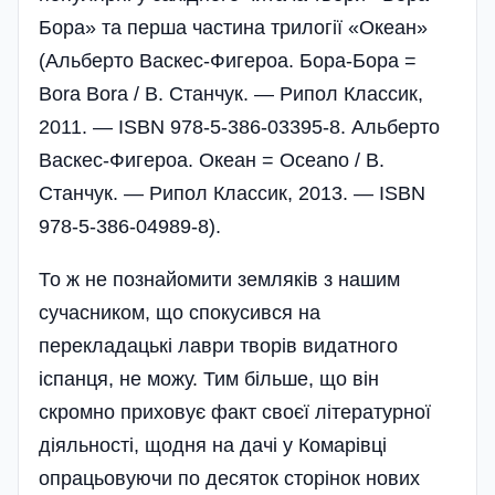
Бора» та перша частина трилогії «Океан»
(Альберто Васкес-Фигероа. Бора-Бора =
Bora Bora / В. Станчук. — Рипол Классик,
2011. — ISBN 978-5-386-03395-8. Альберто
Васкес-Фигероа. Океан = Oceano / В.
Станчук. — Рипол Классик, 2013. — ISBN
978-5-386-04989-8).
То ж не познайомити земляків з нашим
сучасником, що спокусився на
перекладацькі лаври творів видатного
іспанця, не можу. Тим більше, що він
скромно приховує факт своєї літературної
діяльності, щодня на дачі у Комарівці
опрацьовуючи по десяток сторінок нових