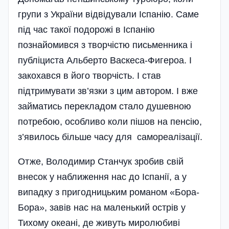
групи з України відвідували Іспанію. Саме
під час такої подорожі в Іспанію
познайомився з творчістю письменника і
публіциста Альберто Васкеса-Фигероа. І
закохався в його творчість. І став
підтримувати зв’язки з цим автором. І вже
займатись перекладом стало душевною
потребою, особливо коли пішов на пенсію,
з’явилось більше часу для самореалізації.
Отже, Володимир Станчук зробив свій
внесок у наближення нас до Іспанії, а у
випадку з пригодницьким романом «Бора-
Бора», завів нас на маленький острів у
Тихому океані, де живуть миролюбиві