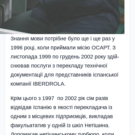
Знання мови потрібне було ще і ще раз у
1996 році, коли приймали місію ОСАРТ. З
листопада 1999 по грудень 2002 року здій­
снював послуги з перекладу технічної
документації для представників іспанської
компанії IBERDROLA.
Крім цього з 1997 по 2002 рік сім разів
відвідав Іспанію в якості перекладача із
одним з місцевих під­приємців, викладав
факульататив у одній із шкіл Нетішина.
Допомагав нетішинському турбюро, коли