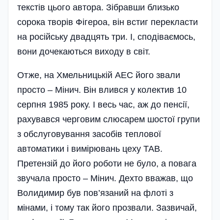
текстів цього автора. Зібравши близько
сорока творів Фігероа, він встиг перекласти
на російську двадцять три. І, сподіваємось,
вони дочекаються виходу в світ.
Отже, на Хмельницькій АЕС його звали
просто – Мінич. Він влився у колектив 10
серпня 1985 року. І весь час, аж до пенсії,
рахувався черговим слюсарем шостої групи
з обслуговування засобів теплової
автоматики і вимірювань цеху ТАВ.
Претензій до його роботи не було, а повага
звучала просто – Мінич. Де­хто вважав, що
Волидимир був пов’язаний на флоті з
мінами, і тому так його прозвали. Зазвичай,