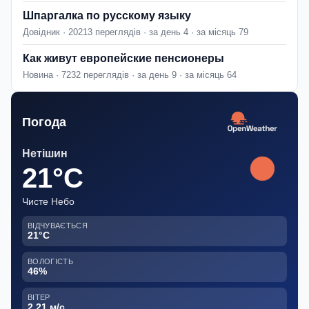
Шпаргалка по русскому языку
Довідник · 20213 переглядів · за день 4 · за місяць 79
Как живут европейские пенсионеры
Новина · 7232 переглядів · за день 9 · за місяць 64
Погода
Нетішин
21°C
Чисте Небо
ВІДЧУВАЄТЬСЯ
21°C
ВОЛОГІСТЬ
46%
ВІТЕР
2.21 м/с