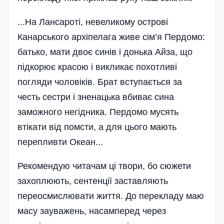
...На Лансароті, невеликому острові
Канарського архіпелага живе сім’я Пердомо:
батько, мати двоє синів і донька Айза, що
підкорює красою і викликає похотливі
погляди чоловіків. Брат вступається за
честь сестри і зненацька вбиває сина
заможного негідника. Пердомо мусять
втікати від помсти, а для цього мають
перепливти Океан...
Рекомендую читачам ці твори, бо сюжети
захоплюють, сентенції заставляють
переосмислювати життя. До перекладу маю
масу зауважень, насамперед через