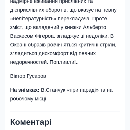
надмірне вживання прислівних та
дієприслівних оборотів, що вказує на певну
«нелітературність» перекладача. Проте
зміст, що вкладений у книжки Альберто
Васкесом Фігероа, згладжує ці недоліки. В
Океані образів розчиняться критичні стріли,
згладиться дискомфорт від певних
недоречностей. Попливли!..
Віктор Гусаров
На знімках:
В.Станчук «при параді» та на
робочому місці
Коментарі