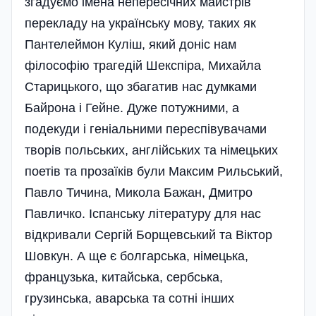
згадуємо імена непересічних майстрів
перекладу на українську мову, таких як
Пантелеймон Ку­ліш, який доніс нам
філософію трагедій Шекспіра, Михайла
Старицького, що збагатив нас думками
Байрона і Гейне. Дуже потужними, а
подекуди і геніальними переспівувачами
творів польських, англійських та німецьких
поетів та прозаїків були Максим Рильський,
Павло Тичина, Микола Бажан, Дмитро
Павличко. Іспанську літературу для нас
відкривали Сергій Борщевський та Віктор
Шовкун. А ще є болгарська, німецька,
французька, китайська, сербська,
грузинська, аварська та сотні інших