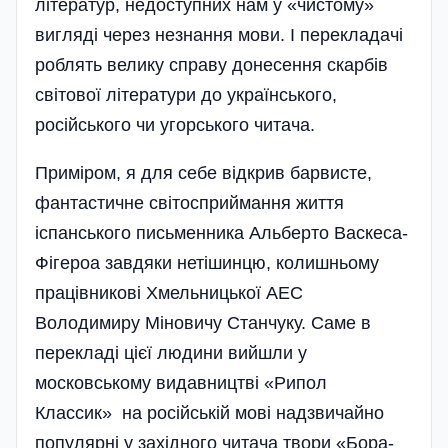
літератур, недоступних нам у «чистому»
вигляді через незнання мови. І перекладачі
роблять велику справу донесення скарбів
світової літератури до українського,
російського чи угорського читача.
Приміром, я для себе відкрив барвисте,
фантастичне світосприймання життя
іспанського письменника Альберто Васкеса-
Фігероа завдяки нетішинцю, колишньому
праці­вникові Хмельницької АЕС
Володимиру Міновичу Станчуку. Саме в
перекладі цієї людини вийшли у
московському видавництві «Рипол
Классик» на російській мові надзвичайно
популярні у західного читача твори «Бора-