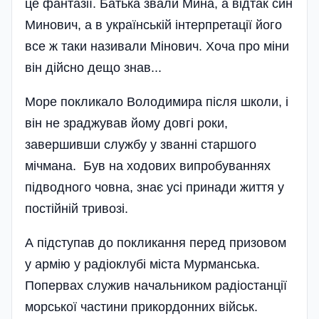
це фантазії. Батька звали Мина, а відтак син
Минович, а в українській інтерпретації його
все ж таки називали Мінович. Хоча про міни
він дійсно дещо знав...
Море покликало Володимира після школи, і
він не зраджував йому довгі роки,
завершивши службу у званні старшого
мічмана. Був на ходових випробуваннях
підводного човна, знає усі принади життя у
постійній тривозі.
А підступав до покликання перед призовом
у армію у радіоклубі міста Мурманська.
Попервах служив начальником радіостанції
морської частини прикордонних військ.