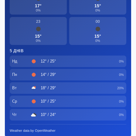
17°
15°
0%
0%
23
00
15°
15°
0%
0%
5 ДНІВ
Нд
12° / 25°
0%
Пн
14° / 29°
0%
Вт
18° / 29°
20%
Ср
10° / 25°
0%
Чт
10° / 24°
0%
Weather data by OpenWeather