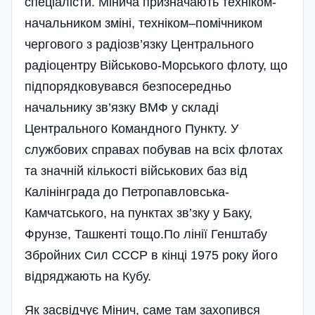
спеціалісти. Мінича призначають техніком-
начальником зміні, техніком–помічником
чергового з радіо­зв’язку Центрального
радіоцентру Військово-Морського флоту, що
підпорядковувався безпосередньо
начальнику зв’язку ВМФ у складі
Центрального Командного Пункту. У
службових справах побував на всіх флотах
та значній кількості військових баз від
Калінінграда до Петропавловська-
Камчатського, на пунктах зв’зку у Баку,
Фрунзе, Ташкенті тощо.По лінії Ген­штабу
Збройних Сил СССР в кінці 1975 року його
відряджають на Кубу.
Як засвідчує Мінич, саме там захопився