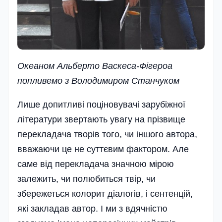
Океаном Альберто Васкеса-Фiгероа
попливемо з Володимиром Станчуком
Лише допитливі поціновувачі зарубіжної
літератури звертають увагу на прізвище
перекладача творів того, чи іншого автора,
вважаючи це не суттєвим фактором. Але
саме від перекладача значною мірою
залежить, чи полюбиться твір, чи
збережеться колорит діалогів, і сентенцій,
які закладав автор. І ми з вдячністю