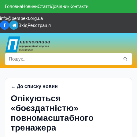
Головна
Новини
Статті
Довідник
Контакти
info@perspekt.org.ua
Вхід
Реєстрація
← До списку новин
Опікуються
«боєздатністю»
повномасштабного
тренажера