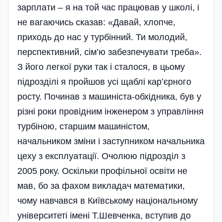
зарплати – я на той час працював у школі, і
не вагаючись сказав: «Давай, хлопче,
приходь до нас у турбі­нний. Ти молодий,
перспективний, сім’ю забезпечувати треба».
З його легкої руки так і сталося, в цьому
підрозділі я пройшов усі щаблі кар’є­рного
росту. Починав з машиніста-обхідника, був у
різні роки провідним інженером з управління
турбіною, старшим машиністом,
начальником зміни і заступником на­чальника
цеху з експлуатації. Очо­люю підрозділ з
2005 року. Оскільки профільної освіти не
мав, бо за фахом викладач математики,
чому навчався в Київському національному
університеті імені Т.Шевченка, вступив до