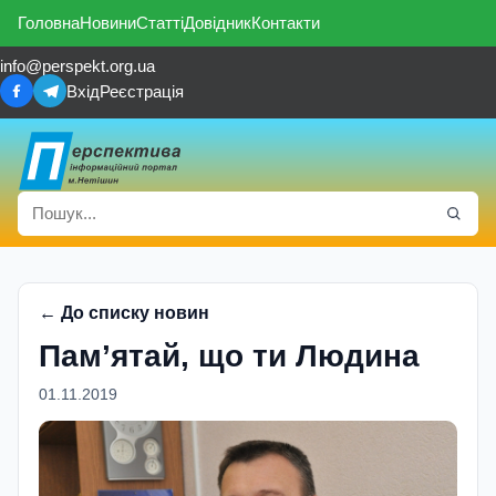
Головна
Новини
Статті
Довідник
Контакти
info@perspekt.org.ua
Вхід
Реєстрація
← До списку новин
Пам’ятай, що ти Людина
01.11.2019