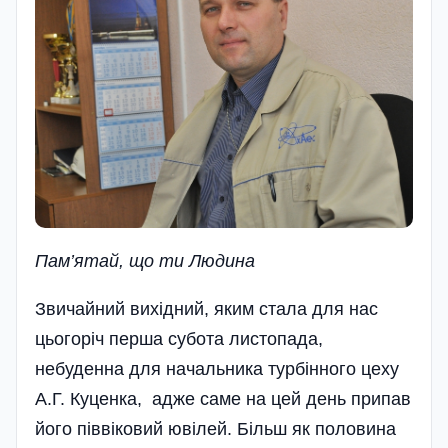
Пам’ятай, що ти Людина
Звичайний вихідний, яким стала для нас
цьогоріч перша субота листопада,
небуденна для начальника турбінного цеху
А.Г. Ку­ценка, адже саме на цей день припав
його піввіковий юві­лей. Більш як половина