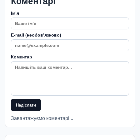
Коментарі
Імʼя
E-mail (необовʼязково)
Коментар
Надіслати
Завантажуємо коментарі...