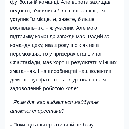
футбольній команді. Але ворота захищав
недовго, з’явилися більш вправніші, і я
уступив їм місце. Я, знаєте, більше
вболівальник, ніж учасник. Але мою
підтримку команда завжди має. Радий за
команду цеху, яка з року в рік як не в
переможцях, то у призерах станційної
Спартакіади, має хороші результати у інших
змаганнях. І на виробництві наш колектив
демонструє фаховість і згуртованість, я
задоволений роботою колег.
- Яким для вас видається майбутнє
атомної енергетики?
- Поки що альтернативи їй не бачу.