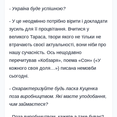
- Україна буде успішною?
- У це неодмінно потрібно вірити і докладати
зусиль для її процвітання. Вчитися у
великого Тараса, твори якого не тільки не
втрачають своєї актуальності, вони ніби про
нашу сучасність. Ось нещодавно
перечитував «Кобзаря», поема «Сон» («У
кожного своя доля…») писана немовби
сьогодні.
- Охарактеризуйте будь ласка Куценка
поза виробництвом. Які маєте уподобання,
чим займаєтеся?
- Поза виробництвом, кажете,а таке буває? -