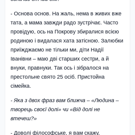
- Основа основ. На жаль, нема в живих вже
тата, а мама завжди радо зустрічає. Часто
провідую, ось на Покрову збиралися всією
родиною і видалася хата затісною. Залюбки
приїжджаємо не тільки ми, діти Надії
Іванівни – маю дві старших сестри, а й
внуки, правнуки. Так ось і зібралося на
престольне свято 25 осіб. Пристойна
сімейка.
- Яка з двох фраз вам ближча – «Людина –
творець своєї долі» чи «Від долі не
втечеш?»
- Доволі філософське, я вам скажу,