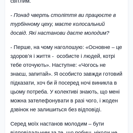
світлим.
- Понад чверть століття ви працюєте в
турбінному цеху, маєте колосальний
досвід. Які настанови даєте молодим?
- Перше, на чому наголошую: «Основне – це
здоров’я і життя - особисте і людей, котрі
тебе оточують». Наступне: «Чогось не
знаєш, запитай». Я особисто завжди готовий
підказати, хоч би й посеред ночі виникла в
цьому потреба. У колективі знають, що мені
можна зателефонувати в разі чого, і жоден
дзвінок не залишиться без відповіді.
Серед моїх настанов молодим – бути
відповідальним за те, що робиш, ніколи не