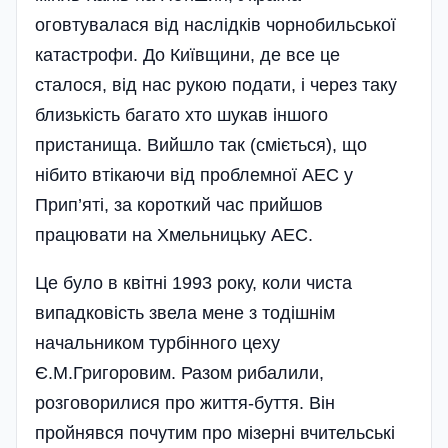
оговтувалася від наслідків чорнобильської
катастрофи. До Київщини, де все це
сталося, від нас рукою подати, і через таку
близькість багато хто шукав іншого
пристанища. Вийшло так (сміється), що
нібито втікаючи від проблемної АЕС у
Прип’яті, за короткий час прийшов
працювати на Хмельницьку АЕС.
Це було в квітні 1993 року, коли чиста
випадковість звела мене з тодішнім
начальником турбінного цеху
Є.М.Григоровим. Разом рибалили,
розговорилися про життя-буття. Він
пройнявся почутим про мізерні вчитель­ські