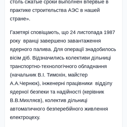
столь сжатые сроки выполнен впервые в
практике строительства АЭС в нашей
стране».
Газетярі сповіщають, що 24 листопада 1987
року вранці завер­шено завантаження
ядерного па­лива. Для операції знадобилось
вісім діб. Відзначились колективи дільниці
транспортно-технологічного обладнання
(начальник В.І. Тимохін, майстер
А.А.Чернюк), інженерні працівники відділу
ядерної безпеки та надійності (керівник
В.В.Михляєв), колектив діль­ниці
автоматичного безперебійного живлення
електроцеху.