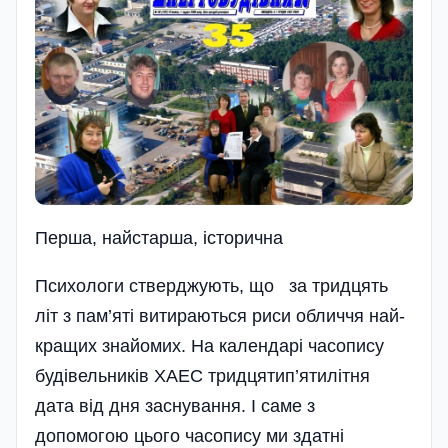
Перша, найстарша, iсторична
Психологи стверджують, що за тридцять
літ з пам’яті витираються риси обличчя най­
кращих знайомих. На календарі часопису
будівельників ХАЕС тридцятип’ятилітня
дата від дня заснування. І саме з
допомогою цього часопису ми здатні