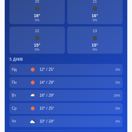
20
21
18°
16°
0%
0%
22
23
15°
15°
0%
0%
5 ДНІВ
Нд
12° / 25°
0%
Пн
14° / 29°
0%
Вт
18° / 29°
20%
Ср
10° / 25°
0%
Чт
10° / 24°
0%