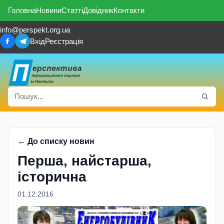
Головна
Новини
Статті
Довідник
Контакти
info@perspekt.org.ua
Вхід
Реєстрація
← До списку новин
Перша, найстарша,
iсторична
01.12.2016