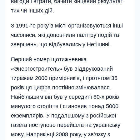
вигоди і втрати, бачити кінцевий результат
тих чи інших дій.
З 1991-го року в місті організовуються інші
часописи, які доповнили палітру подій та
звершень, що відбувались у Нетішині.
Перший номер щотижневика
«Энергостроитель» був віддрукований
тиражем 2000 примірників, і протягом 35
років ця цифра пості­йно змінювалася.
Найбільшим він був у середині 80-х років
минулого століття і становив понад 5000
екземплярів. У подальшому з росі­йської
газета поступово перейшла на українську
мову. Наприкінці 2008 року, у зв’язку з