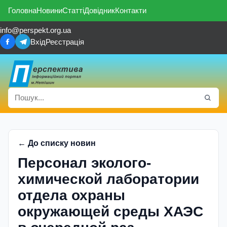
Головна
Новини
Статті
Довідник
Контакти
info@perspekt.org.ua
Вхід
Реєстрація
← До списку новин
Персонал эколого-
химической лаборатории
отдела охраны
окружающей среды ХАЭС