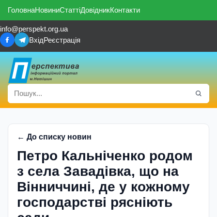
Головна
Новини
Статті
Довідник
Контакти
info@perspekt.org.ua
Вхід
Реєстрація
← До списку новин
Петро Кальніченко родом
з села Завадівка, що на
Вінниччині, де у кожному
господарстві рясніють