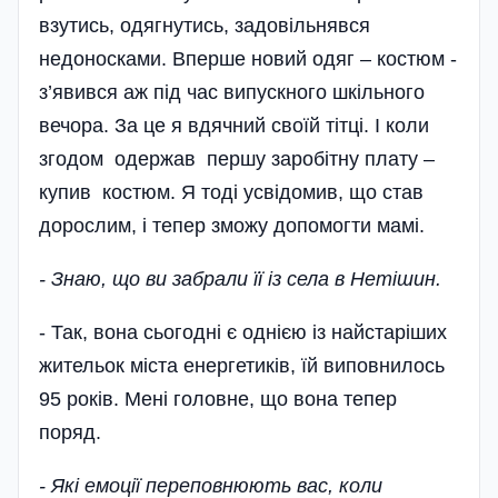
взутись, одягнутись, задові­льнявся
недоносками. Вперше новий одяг – костюм -
з’явився аж під час випускного шкільного
вечора. За це я вдячний своїй тітці. І коли
згодом одержав першу заробітну плату –
купив костюм. Я тоді усвідомив, що став
дорослим, і тепер зможу допомогти мамі.
- Знаю, що ви забрали її із села в Нетішин.
- Так, вона сьогодні є однією із найстаріших
жительок міста енергетиків, їй виповнилось
95 років. Мені головне, що вона тепер
поряд.
- Які емоції переповнюють вас, коли