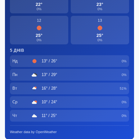
22°
23°
0%
0%
12
13
25°
25°
0%
0%
5 ДНІВ
Нд
13° / 26°
0%
Пн
13° / 29°
0%
Вт
16° / 28°
51%
Ср
10° / 24°
0%
Чт
11° / 25°
0%
Weather data by OpenWeather