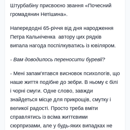
Штурбабіну присвоєно звання «Почесний
громадянин Нетішина».
Напередодні 65-річчя від дня народження
Петра Кальніченка автору цих рядків
випала нагода поспілкуватись із ювіляром.
- Вам доводилось переносити буревії?
- Мені запам’ятався висновок психологів, що
наше життя подібне до зебри. В ньому є білі
і чорні смуги. Одне слово, завжди
знайдеться місце для прикрощів, смутку і
великої радості. Просто треба вміти
справлятись із всіма життєвими
сюрпризами, але у будь-яких випадках не