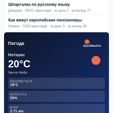
Шпаргалка по русскому языку
Довідник · 20211 переглядів · за день 2 · за місяць 77
Как живут европейские пенсионеры
Новина · 7228 переглядів · за день 5 · за місяць 60
Погода
Нетішин
20°C
Чисте Небо
ВІДЧУВАЄТЬСЯ
19°C
ВОЛОГІСТЬ
52%
ВІТЕР
2.71 м/с