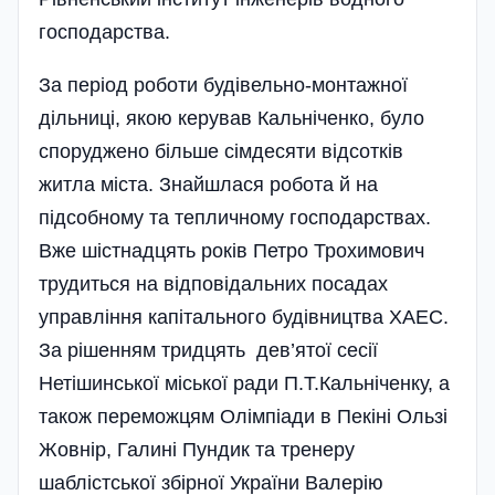
господарства.
За період роботи будівельно-монтажної
дільниці, якою керував Кальніченко, було
спору­джено більше сімдесяти відсотків
житла міста. Знайшлася робота й на
підсобному та тепличному господарствах.
Вже шістнадцять років Петро Трохимович
трудиться на відповідальних посадах
управління капітального будівництва ХАЕС.
За рішенням тридцять дев’ятої сесії
Нетішинської міської ради П.Т.Кальніченку, а
також переможцям Олімпіади в Пекіні Ользі
Жовнір, Галині Пундик та тренеру
шаблістської збірної України Валерію