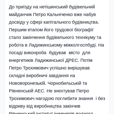
До приїзду на нетішинський будівельний
майданчик Петро Кальніченко вже набув
досві­ду у сфері капітального будівництва.
Першим етапом його трудової біографії
стало закінчення будівельного технікуму та
робота в Ладижинському міжколгоспбуді. На
посаді виконроба будував місто для
енергетиків Ладижинської ДРЕС. Потім
Петро Трохимович успішно вирішував
складні виробничі завдання на
Нововоронезькій, Чорнобильській та
Рівненській АЕС. Не знехтував Петро
Трохимович нагодою поглибити знання і без
відриву від виробництва закінчив
Рівненський інститут інженерів водного