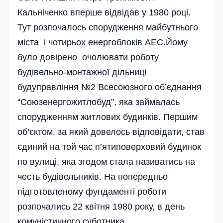
Кальніченко вперше відвідав у 1980 році.
Тут розпочалось спорудження майбутнього
міста і чотирьох енергоблоків АЕС.Йому
було довірено очолювати роботу
будівельно-монтажної дільниці
будуправління №2 Всесоюзного об’єднання
“Союзенергожитлобуд”, яка займалась
спорудженням житлових будинків. Першим
об’єктом, за який довелось відповідати, став
єдиний на той час п’ятиповерховий будинок
по вулиці, яка згодом стала називатись на
честь буді­вельників. На попередньо
підготовленому фундаменті роботи
розпочались 22 квітня 1980 року, в день
комуністичного суботника.