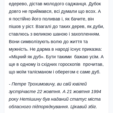
едерево, дістав молодого саджанця. Дубок
довго не приймався, всі думали що всох. А
я постійно його поливав і, як бачите, він
пішов у ріст. Взагалі до таких дерев, як дуби,
ставлюсь з великою шаною і захопленням.
Вони символізують волю до життя та
мужність. Не дарма в народі існує приказка:
«Міцний як дуб». Бути такими бажаю усім. А
ще в одному із східних гороскопів прочитав,
що моїм талісманом і оберегом є саме дуб.
- Петре Трохимовичу, ви свій ювілей
зустрічаєте 22 жовтня. А 21 жовтня 1994
року Нетішину був наданий статус міста
обласного підпорядкування. Цікавий збіг.