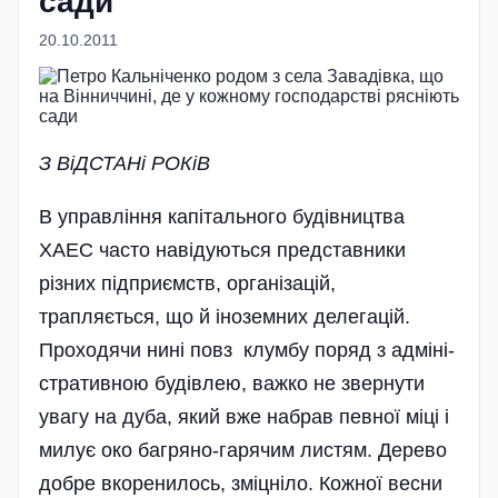
сади
20.10.2011
З ВiДСТАНi РОКiВ
В управління капітального будівництва
ХАЕС часто навідуються представники
різних підприємств, організацій,
трапляється, що й іноземних делегацій.
Проходячи нині повз клумбу поряд з адміні­
стративною будівлею, важко не звернути
увагу на дуба, який вже набрав певної міці і
милує око баг­ряно-гарячим листям. Дерево
добре вкоренилось, зміцніло. Кожної весни