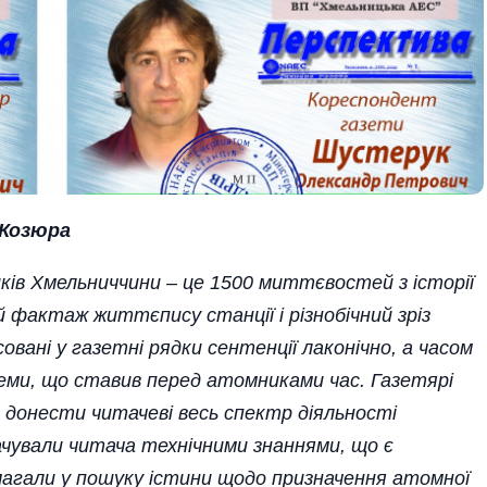
 Козюра
ків Хмельниччини – це 1500 миттєвостей з історії
 фактаж життєпису станції і різнобічний зріз
совані у газетні рядки сентенції лаконічно, а часом
леми, що ставив перед атомниками час. Газетярі
 донести читачеві весь спектр діяльності
гачували читача технічними знаннями, що є
помагали у пошуку істини щодо призначення атомної