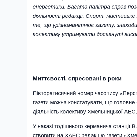
енергетики. Багата палітра справ по
діяльності редакції. Спорт, мистецьке 
те, що урізноманітнює газету, знаходи
колективу утримувати досягнуті висот
Миттєвості, спресовані в роки
Півторатисячний номер часопису «Перспе
газети можна констатувати, що головне
діяльність колективу Хмельницької АЕС,
У наказі тодішнього керманича станції 
створити на ХАЕС редакцію газети «Хмел