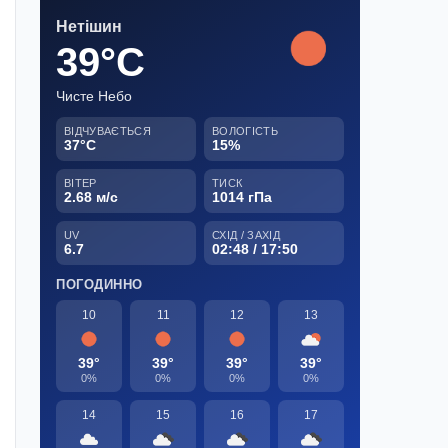
Нетішин
39°C
Чисте Небо
ВІДЧУВАЄТЬСЯ
ВОЛОГІСТЬ
37°C
15%
ВІТЕР
ТИСК
2.68 м/с
1014 гПа
UV
СХІД / ЗАХІД
6.7
02:48 / 17:50
ПОГОДИННО
10
11
12
13
39°
39°
39°
39°
0%
0%
0%
0%
14
15
16
17