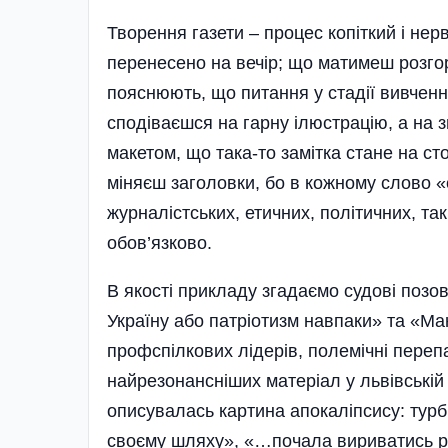
Творення газети – процес копіткий і нерв
перенесено на вечір; що матимеш розгор
пояснюють, що питання у стадії вивченн
сподіваєшся на гарну ілюстрацію, а на з
макетом, що така-то замітка стане на ст
міняєш заголовки, бо в кожному слово «
журналістських, етичних, політичних, та
обов’язково.
В якості прикладу згадаємо судові позо
Україну або патріотизм навпаки» та «Ма
профспілкових лідерів, полемічні переп
найрезонансніших матеріал у львівській 
описувалась картина апокаліпсису: турб
своєму шляху», «…почала вириватись р