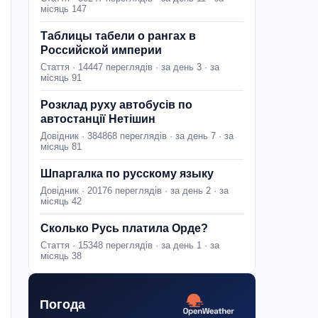
місяць 147
Таблицы табели о рангах в
Российской империи
Стаття · 14447 переглядів · за день 3 · за
місяць 91
Розклад руху автобусів по
автостанції Нетішин
Довідник · 384868 переглядів · за день 7 · за
місяць 81
Шпаргалка по русскому языку
Довідник · 20176 переглядів · за день 2 · за
місяць 42
Сколько Русь платила Орде?
Стаття · 15348 переглядів · за день 1 · за
місяць 38
Погода