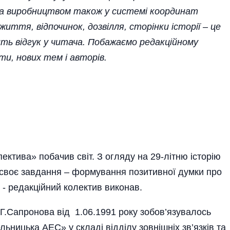
за виробництвом також у системі координат
життя, відпочинок, дозвілля, сторінки історії – це
ть відгук у читача. Побажаємо редакційному
и, нових тем і авторів.
ктива» побачив світ. З огляду на 29-літню історію
 своє завдання – формування позитивної думки про
 - редакційний колектив виконав.
В.Г.Сапронова від 1.06.1991 року зобов’язувалось
ьницька АЕС» у складі відділу зовнішніх зв’язків та