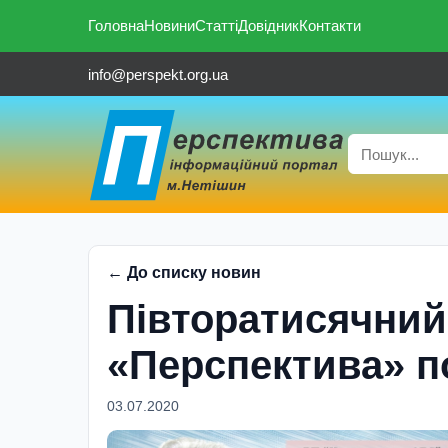
Головна
Новини
Статті
Довідник
Контакти
info@perspekt.org.ua
← До списку новин
Півторатисячний
«Перспектива» п
03.07.2020