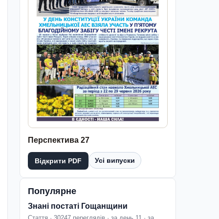
Перспектива 27
Усі випуски
Відкрити PDF
Популярне
Знані постаті Гощанщини
Стаття · 30247 переглядів · за день 11 · за