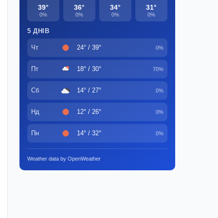
39°
36°
34°
31°
0%
0%
0%
0%
5 ДНІВ
Чт
24° / 39°
0%
Пт
18° / 30°
70%
Сб
14° / 27°
0%
Нд
12° / 26°
0%
Пн
14° / 32°
0%
Weather data by OpenWeather