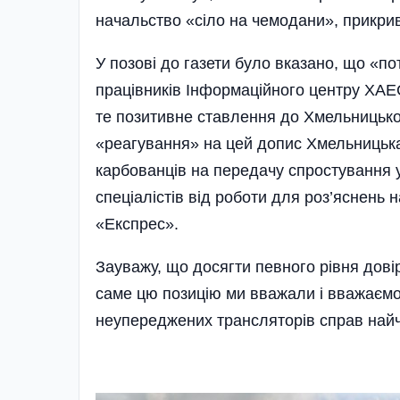
начальство «сіло на чемодани», прикрив
У позові до газети було вказано, що «по
працівників Інформаційного центру ХАЕС
те позитивне ставлення до Хмельницької
«реагування» на цей допис Хмельницька
карбованців на передачу спростування у
спеціалістів від роботи для роз’яснень 
«Експрес».
Зауважу, що досягти певного рівня довір
саме цю позицію ми вважали і вважаємо
неупереджених трансляторів справ найч