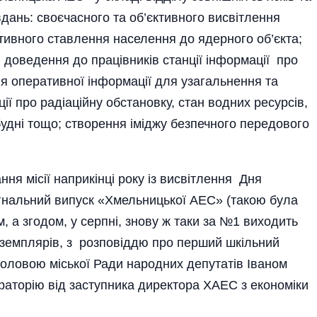
дань: своєчасного та об’єктивного висвітлення
тивного ставлення населення до ядерного об’єкта;
доведення до працівників станції інформації про
ння оперативної інформації для узагальнення та
ії про радіаційну обстановку, стан водних ресурсів,
будні тощо; створення іміджу безпечного передового
ня місії наприкінці року із висвітлення Дня
игнальний випуск «Хмельницької АЕС» (такою була
, а згодом, у серпні, знову ж таки за №1 виходить
екземплярів, з розповіддю про перший шкільний
 головою міської Ради народних депутатів Іваном
раторію від заступника директора ХАЕС з економіки