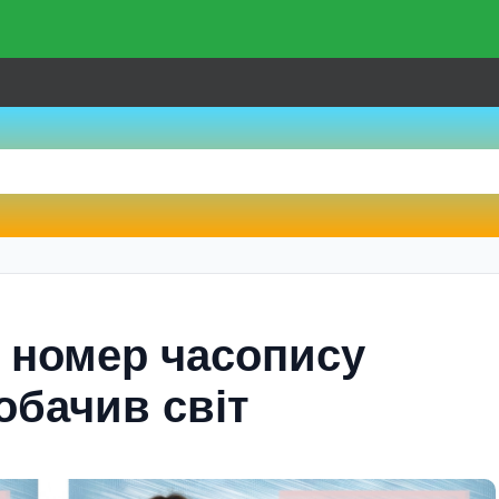
 номер часопису
обачив світ