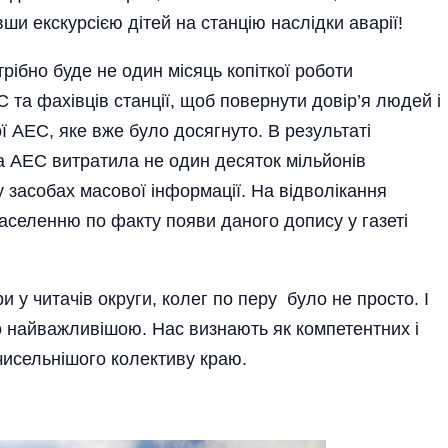
ши екскурсією дітей на станцію наслідки аварії!
трібно буде не один місяць копіткої роботи
 та фахівців станції, щоб повернути довір’я людей і
 АЕС, яке вже було досягнуто. В результаті
 АЕС витратила не один десяток мільйонів
 засобах масової інформації. На відволікання
населенню по факту появи даного допису у газеті
и у читачів округи, колег по перу було не просто. І
 найважливішою. Нас визнають як компетентних і
исельнішого колективу краю.