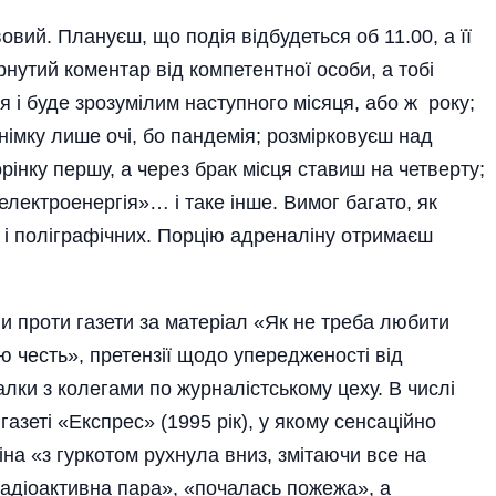
овий. Плануєш, що подія відбудеться об 11.00, а її
нутий коментар від компетентної особи, а тобі
я і буде зрозумілим наступного місяця, або ж року;
німку лише очі, бо пандемія; розмірковуєш над
орінку першу, а через брак місця ставиш на четверту;
електроенергія»… і таке інше. Вимог багато, як
к і поліграфічних. Порцію адреналіну отримаєш
ви проти газети за матеріал «Як не треба любити
ю честь», претензії щодо упередженості від
алки з колегами по журналістському цеху. В числі
газеті «Експрес» (1995 рік), у якому сенсаційно
іна «з гуркотом рухнула вниз, змітаючи все на
адіоактивна пара», «почалась пожежа», а