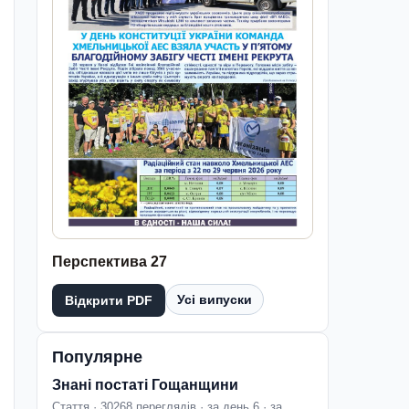
Перспектива 27
Усі випуски
Відкрити PDF
Популярне
Знані постаті Гощанщини
Стаття · 30268 переглядів · за день 6 · за