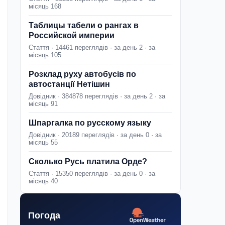
місяць 168
Таблицы табели о рангах в
Российской империи
Стаття · 14461 переглядів · за день 2 · за
місяць 105
Розклад руху автобусів по
автостанції Нетішин
Довідник · 384878 переглядів · за день 2 · за
місяць 91
Шпаргалка по русскому языку
Довідник · 20189 переглядів · за день 0 · за
місяць 55
Сколько Русь платила Орде?
Стаття · 15350 переглядів · за день 0 · за
місяць 40
Погода