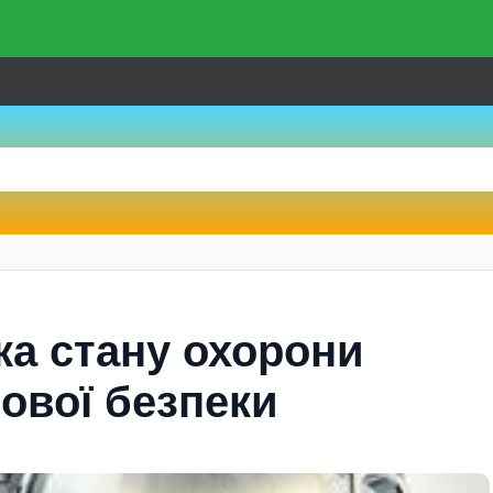
ка стану охорони
ової без­пеки