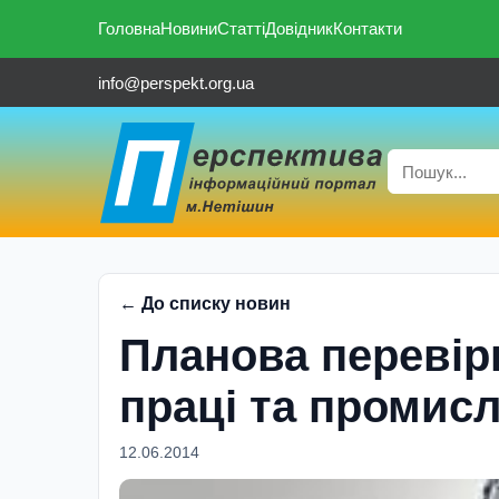
Головна
Новини
Статті
Довідник
Контакти
info@perspekt.org.ua
← До списку новин
Планова пере­вір
праці та промисл
12.06.2014