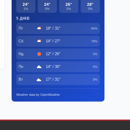
24°
24°
26°
28°
1%
0%
0%
0%
5 ДНІВ
Пт
18° / 31°
84%
Сб
14° / 27°
78%
Нд
12° / 26°
0%
Пн
14° / 30°
0%
Вт
17° / 31°
0%
Weather data by OpenWeather