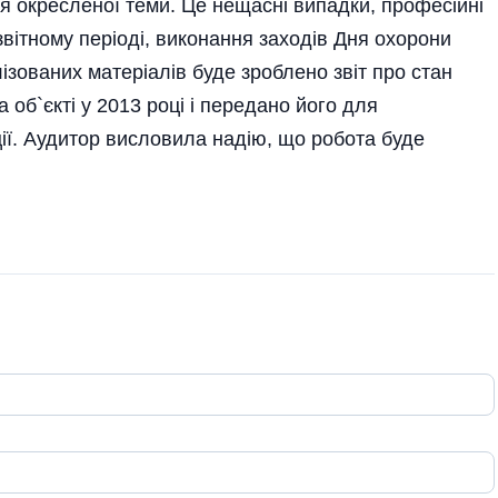
ся окресленої теми. Це нещасні випадки, професійні
віт­ному періоді, виконання заходів Дня охорони
ізова­них матеріалів буде зроб­лено звіт про стан
 об`єкті у 2013 році і передано його для
ії. Аудитор висло­вила надію, що робота буде