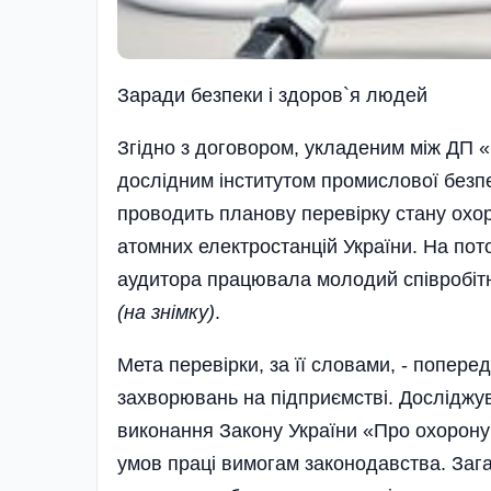
Заради безпеки i здоров`я людей
Згідно з договором, укладеним між ДП 
дослідним інсти­тутом промисло­вої безп
проводить планову пере­вірку стану охо
атом­них еле­к­т­ростанцій України. На п
аудитора працювала молодий співробітник
(на знімку)
.
Мета перевірки, за її словами, - попе­р
зах­ворювань на підприєм­стві. Дослі­джува
виконання Закону Ук­раїни «Про охорону п
умов пра­ці вимогам законодавст­ва. За