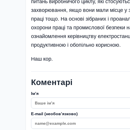
питань виробничого циклу, які стосують
захво­рювання, якщо вони мали місце у з
праці тощо. На основі зібраних і проанал
охорони праці та про­мислової безпеки на
ознайомлення керів­ництву електро­станц
продук­тивною і обопільно корисною.
Наш кор.
Коментарі
Імʼя
E-mail (необовʼязково)