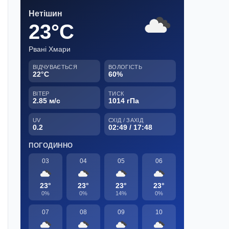
Нетішин
23°C
Рвані Хмари
ВІДЧУВАЄТЬСЯ
ВОЛОГІСТЬ
22°C
60%
ВІТЕР
ТИСК
2.85 м/с
1014 гПа
UV
СХІД / ЗАХІД
0.2
02:49 / 17:48
ПОГОДИННО
03
04
05
06
23°
23°
23°
23°
0%
0%
14%
0%
07
08
09
10