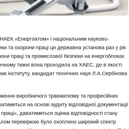
«НАЕК «Енергоатом» і національним науково-
еки та охорони праці ця дер­жавна установа раз у рік
рони праці та промислової без­пеки на енергоблоках
оточному тижні вона про­ходила на ХАЕС, де в якості
 інсти­туту, кандидат технічних наук Л.А.Сер­бінова
едження виробничого трав­матизму та професійних
­­ти­меться на ос­нові аудиту відповідної до­кумен­тації
ра­ці», даватиметься оцінка відпо­відності стану
­галом перевіркою було охоплено широкий спектр