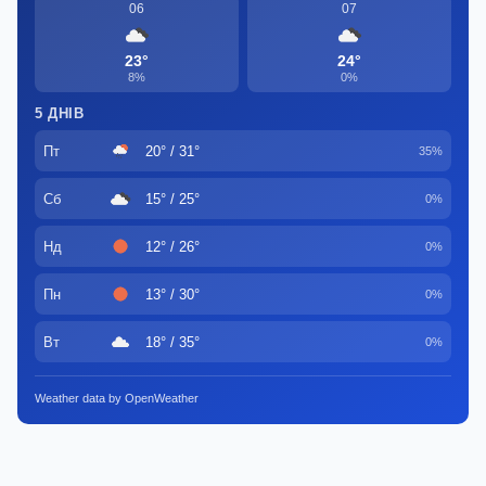
06
07
23°
24°
8%
0%
5 ДНІВ
Пт
20° / 31°
35%
Сб
15° / 25°
0%
Нд
12° / 26°
0%
Пн
13° / 30°
0%
Вт
18° / 35°
0%
Weather data by OpenWeather