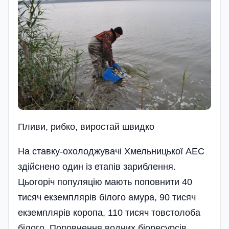
Пливи, рибко, виростай швидко
На ставку-охолоджувачі Хме­ль­­ни­ць­кої АЕС
здійснено один із етапів зариблення.
Цьогоріч популяцію мають поповнити 40
тисяч екземплярів білого амура, 90 тисяч
екземплярів ко­роп­а, 110 тисяч товстолоба
бі­лого. Поповнення водних біоре­сур­сів