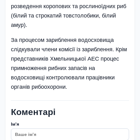
розведення коропових та рослиноїдних риб
(білий та строкатий товстолобики, білий
амур).
За процесом зариблення водосховища
слідкували члени комісії із зариблення. Крім
представників Хмельницької АЕС процес
примноження рибних запасів на
водосховищі контролювали працівники
органів рибоохорони.
Коментарі
Імʼя