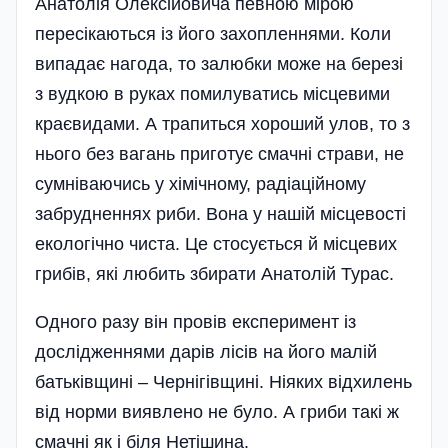
Анатолія Олексійовича певною мірою
пересікаються із його захопленнями. Коли
випадає нагода, то залюбки може на березі
з вудкою в руках помилуватись місцевими
краєвидами. А трапиться хороший улов, то з
нього без вагань приготує смачні страви, не
сумніваючись у хімічному, радіаційному
забрудненнях риби. Вона у нашій місцевості
екологічно чиста. Це стосується й місцевих
грибів, які любить збирати Анатолій Турас.
Одного разу він провів експеримент із
дослідженнями дарів лісів на його малій
батьківщині – Чернігівщині. Ніяких відхилень
від норми виявлено не було. А гриби такі ж
смачні як і біля Нетішина.