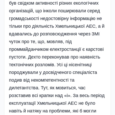
був свідком активності різних екологічних
організацій, що інколи поширювали серед
громадськості недостовірну інформацію не
тільки про діяльність Хмельницької АЕС, а й
вдавались до розпов­сюдження через ЗМІ
чуток про те, що, мовляв, під
проммайданчиком електростанції є карстові
пустоти. Дехто переконував про наявність
тектонічних розломів. Усі ці нісенітниці
породжували у досвідченого спеціаліста
подив від некомпетентності та
дилетантства. Тут, як мовиться, час
розставив всі крапки над «і». За весь період
експлуатації Хмельницької АЕС не було
навіть й натяку на проблеми, які б могли