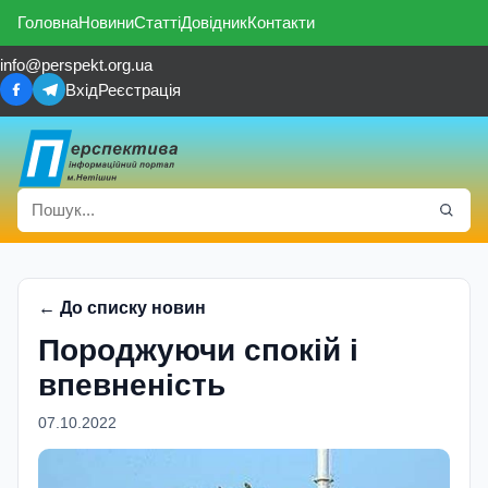
Головна
Новини
Статті
Довідник
Контакти
info@perspekt.org.ua
Вхід
Реєстрація
← До списку новин
Породжуючи спокій і
впевненість
07.10.2022