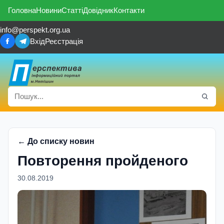
Головна
Новини
Статті
Довідник
Контакти
info@perspekt.org.ua
Вхід
Реєстрація
← До списку новин
Повторення пройденого
30.08.2019