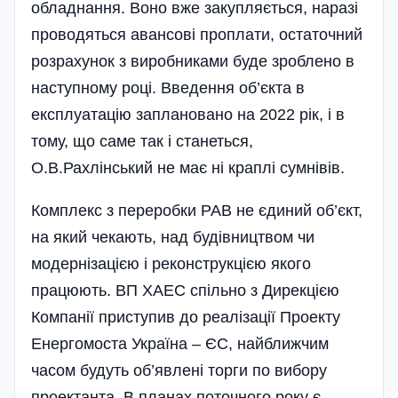
обладнання. Воно вже закупляється, наразі
проводяться авансові проплати, остаточний
розрахунок з виробниками буде зроблено в
наступному році. Введення об’єкта в
експлуатацію заплановано на 2022 рік, і в
тому, що саме так і станеться,
О.В.Рахлінський не має ні краплі сумнівів.
Комплекс з переробки РАВ не єдиний об’єкт,
на який чекають, над будівництвом чи
модернізацією і реконструкцією якого
працюють. ВП ХАЕС спільно з Дирекцією
Компанії приступив до реалі­зації Проекту
Енергомоста Україна – ЄС, найближчим
часом будуть об’явлені торги по вибору
проектанта. В планах поточного року є