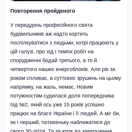
Повторення пройденого
У переддень професійного свята
будівельників аж надто кортить
поспілкуватися з людьми, котрі працюють у
цій галузі, про хід і темпи робіт на
спорудженні бодай третього, а то й
четвертого наших енергоблоків. Але рік за
роком спливає, а суттєвих зрушень на цьому
напрямку, на жаль, немає. Новим
потужностям судилася доля попередника
під №2, який ось уже 15 років успішно
працює на благо України і її людей. А міг би,
як і перший, потихеньку наближатися до
свого 30-ліття. Та за крок до завершення