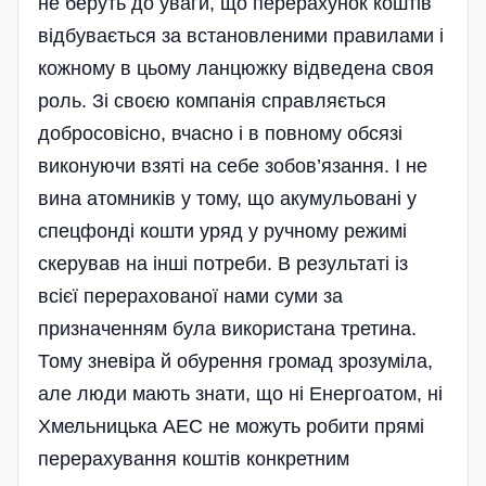
не беруть до уваги, що перерахунок коштів
відбувається за встановленими правилами і
кожному в цьому ланцюжку відведена своя
роль. Зі своєю компанія справляється
добросовісно, вчасно і в повному обсязі
виконуючи взяті на себе зобов’язання. І не
вина атомників у тому, що акумульовані у
спецфонді кошти уряд у ручному режимі
скерував на інші потреби. В результаті із
всієї перерахованої нами суми за
призначенням була використана третина.
Тому зневіра й обурення громад зрозу­міла,
але люди мають знати, що ні Енергоатом, ні
Хмельницька АЕС не можуть робити прямі
перерахування коштів конкретним