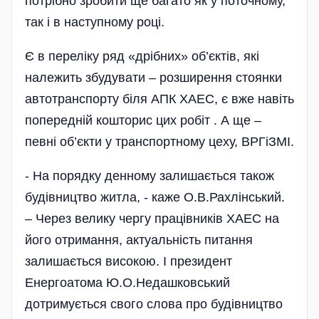
потрібно зробити ще багато як у поточному,
так і в наступному році.
Є в переліку ряд «дрібних» об’єктів, які
належить збудувати – розширення стоянки
автотранспорту біля АПК ХАЕС, є вже навіть
попередній кошторис цих робіт . А ще –
певні об’єкти у транспортному цеху, ВРГіЗМІ.
- На порядку денному залишається також
буді­вництво житла, - каже О.В.Рахлінський.
– Через велику чергу працівників ХАЕС на
його отримання, актуальність питання
залишається високою. І президент
Енергоатома Ю.О.Недашковський
дотримується свого слова про будівництво