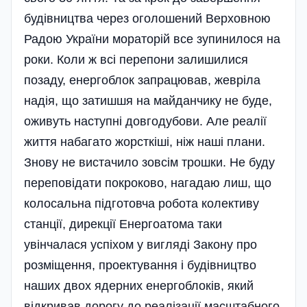
будівництва через оголошений Верховною
Радою України мораторій все зупинилося на
роки. Коли ж всі перепони залишилися
позаду, енергоблок запрацював, жевріла
надія, що затишшя на майданчику не буде,
оживуть наступні довгодубови. Але реалії
життя набагато жорсткіші, ніж наші плани.
Знову не вистачило зовсім трошки. Не буду
переповідати покроково, нагадаю лиш, що
колосальна підготовча робота колективу
станції, дирекції Енергоатома таки
увінчалася успіхом у вигляді Закону про
розміщення, проектування і будівництво
наших двох ядерних енергоблоків, який
відкривав дорогу до реалізації масштабного