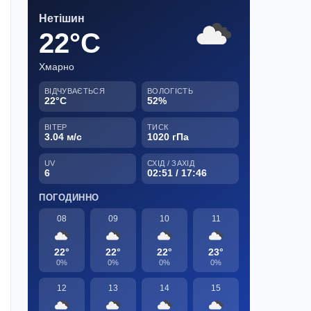
Нетішин
22°C
Хмарно
ВІДЧУВАЄТЬСЯ
ВОЛОГІСТЬ
22°C
52%
ВІТЕР
ТИСК
3.04 м/с
1020 гПа
UV
СХІД / ЗАХІД
6
02:51 / 17:46
ПОГОДИННО
08
09
10
11
22°
22°
22°
23°
0%
0%
0%
0%
12
13
14
15