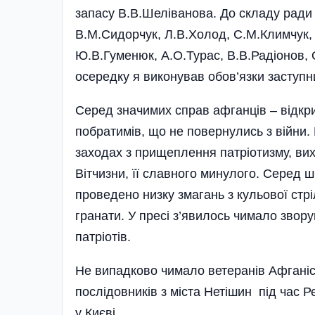
запасу В.В.Шеліванова. До складу ради 
В.М.Сидорчук, Л.В.Холод, С.М.Климчук, 
Ю.В.Гуменюк, А.О.Турас, В.В.Радіонов, О
осередку я виконував обов’язки заступн
Серед значимих справ афганців – відкри
побратимів, що не повернулись з війни. 
заходах з прищеплення патріотизму, ви
Вітчизни, її славного минулого. Серед 
проведено низку змагань з кульової стрі
гранати. У пресі з’явилось чимало звору
патріотів.
Не випадково чимало ветеранів Афганіс
послідовників з міста Нетішин під час Р
у Києві.