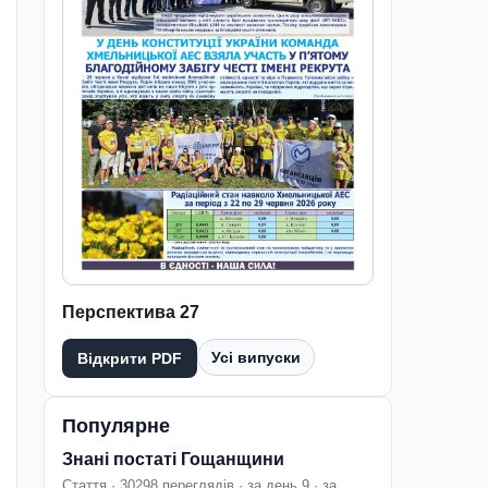
Перспектива 27
Усі випуски
Відкрити PDF
Популярне
Знані постаті Гощанщини
Стаття · 30298 переглядів · за день 9 · за