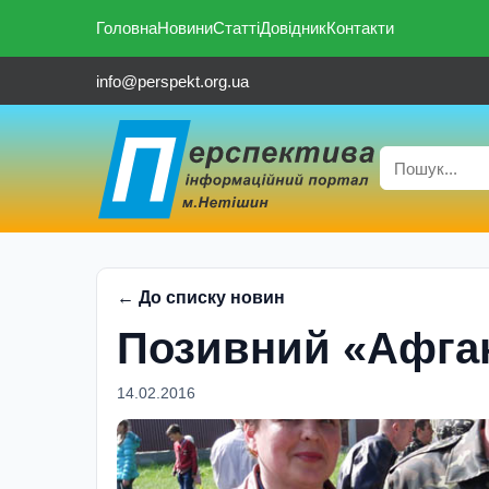
Головна
Новини
Статті
Довідник
Контакти
info@perspekt.org.ua
← До списку новин
Позивний «Афга
14.02.2016