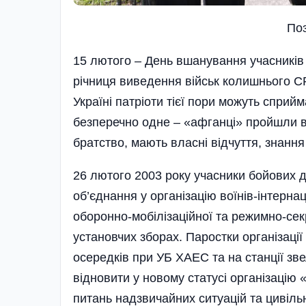
По
15 лютого – День вшанування учасників 
річниця виведення військ колишнього СР
Україні патріоти тієї пори можуть сприйма
безперечно одне – «афганці» про­йшли 
братство, мають власні відчуття, знання 
26 лютого 2003 року учасники бойових д
об’єднання у організацію воїнів-інтернац
оборонно-мобілізаційної та режимно-сек
установчих зборах. Паростки організації
осередків при УБ ХАЕС та на станції з
відновити у новому статусі організацію
питань надзвичайних ситуацій та цивіль