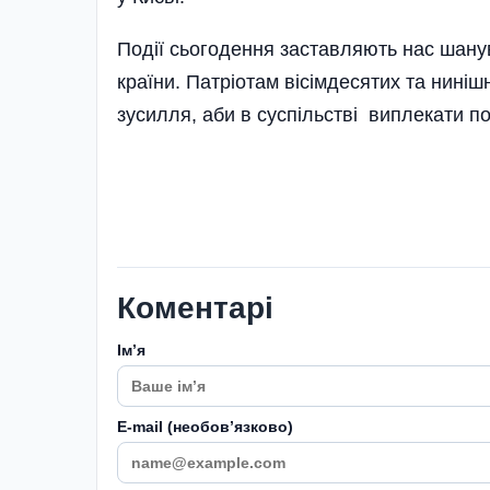
Події сьогодення заставляють нас шанув
країни. Патріотам вісімдесятих та ниніш
зусилля, аби в суспільстві виплекати пош
Коментарі
Імʼя
E-mail (необовʼязково)