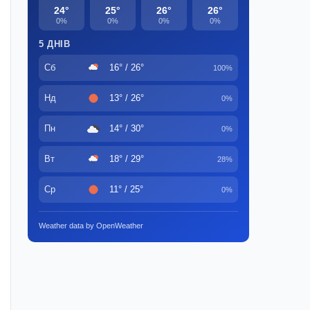
24°
25°
26°
26°
0%
0%
0%
0%
5 ДНІВ
Сб
16° / 26°
100%
Нд
13° / 26°
0%
Пн
14° / 30°
0%
Вт
18° / 29°
28%
Ср
11° / 25°
0%
Weather data by OpenWeather