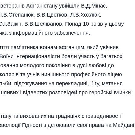
ветеранів Афганістану увійшли В.Д.Мінас,
І.В.Степанюк, В.В.Цвєтков, Л.В.Хохлюк,
.І.Заікін, В.В.Шеліванов. Понад 10 років у цьому
ика з інформаційного забезпечення.
ття пам’ятника воїнам-афганцям, який увічнив
Воїни-інтернаціоналісти брали участь у багатьох
ховання молодого покоління в дусі любові до
школярів та учнів нинішнього професійного ліцею
льби, підтягування на перекладині, бігу, метання
шливих і відвертих розпо­відей про геройські вчинки
тану та вихованих на традиціях справедливості
еволюції Гідності відстоювали свої права на Майдані