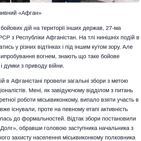
зивний «Афган»
бойових дій на території інших держав, 27-ма
СР з Республіки Афганістан. На тлі нинішніх подій в
тись у різних відтінках і під іншим кутом зору. Але
випробування вогнем, знають що таке бойове
і думки з приводу війни.
ій в Афганістані провели загальні збори з метою
іоналістів. Мені, як завідуючому відділом з питань
ретної роботи міськвиконкому, випало взяти участь в
 вже існували, проте на певному етапі активність
велась до формальностей. Відтак збори постановили
 «Долг», обравши головою заступника начальника з
ного захисту населення міськвиконкому полковника