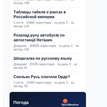
місяць 198
Таблицы табели о рангах в
Российской империи
Стаття · 14480 переглядів · за день 5 · за
місяць 124
Розклад руху автобусів по
автостанції Нетішин
Довідник · 384905 переглядів · за день 2 · за
місяць 118
Шпаргалка по русскому языку
Довідник · 20195 переглядів · за день 3 · за
місяць 61
Сколько Русь платила Орде?
Стаття · 15360 переглядів · за день 0 · за
місяць 50
Погода