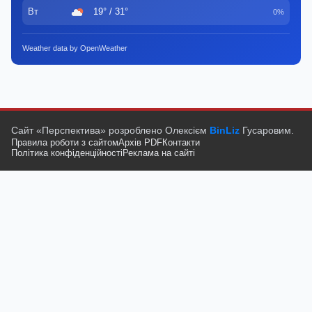
Вт
19° / 31°
0%
Weather data by OpenWeather
Сайт «Перспектива» розроблено Олексієм
BinLiz
Гусаровим.
Правила роботи з сайтом
Архів PDF
Контакти
Політика конфіденційності
Реклама на сайті