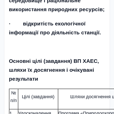
середовище і раціональне
використання природних ресурсів;
· відкритість екологічної
інформації про діяльність станції.
Основні цілі (завдання) ВП ХАЕС,
шляхи їх досягнення і очікувані
результати
№
Цілі (завдання)
Шляхи досягнення ц
п/п
1
Удосконалення
Програма «Природоохоро