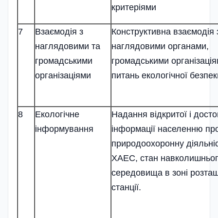
критеріями
7
Взаємодія з
Конструктивна взаємодія 
наглядовими та
наглядовими органами,
громадськими
громадськими організація
організаціями
питань екологічної безпек
8
Екологічне
Надання відкритої і досто
інформування
інформації населенню пр
природоохоронну діяльні
ХАЕС, стан навколишньо
середовища в зоні розта
станції.