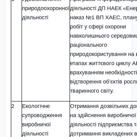
природоохоронної
діяльності ДП НАЕК «Ене
діяльності
наказ №1 ВП ХАЕС, план
робіт у сфері охорони
навколишнього середови
раціонального
природокористування на 
етапах життєвого циклу А
врахуванням необхідності
відтворення об’єктів росл
тваринного світу.
2
Екологічне
Отримання дозвільних до
супроводження
на здійснення виробничої
виробничої
діяльності підприємства т
діяльності
дотримання викладених в