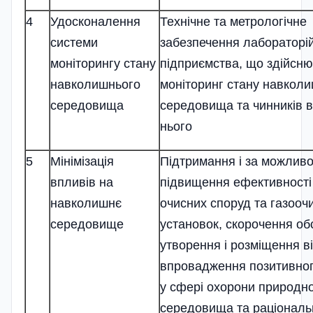
4
Удосконалення
Технічне та метрологічне
системи
забезпечення лабораторі
моніторингу стану
підприємства, що здійсн
навколишнього
моніторинг стану навкол
середовища
середовища та чинників 
нього
5
Мінімізація
Підтримання і за можливо
впливів на
підвищення ефективності
навколишнє
очисних споруд та газооч
середовище
установок, скорочення об
утворення і розміщення ві
впровадження позитивног
у сфері охорони природн
середовища та раціональ