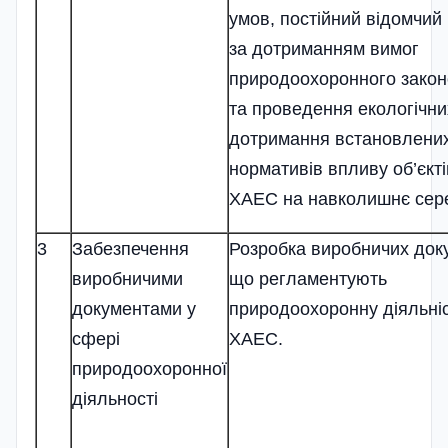
умов, постійний відомчий
за дотриманням вимог
природоохоронного зако
та проведення екологічни
дотримання встановлени
нормативів впливу об’єкт
ХАЕС на навколишнє се
3
Забезпечення
Розробка виробничих доку
виробничими
що регламентують
документами у
природоохоронну діяльні
сфері
ХАЕС.
природоохоронної
діяльності