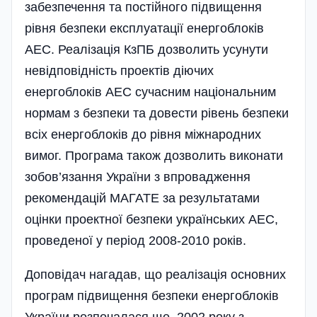
забезпечення та постій­ного підвищення
рівня безпеки експлуатації енергоблоків
АЕС. Реалізація КзПБ дозволить усунути
невідпо­від­ність проектів діючих
енергоблоків АЕС сучасним національним
нормам з безпеки та довести рівень безпеки
всіх енерго­блоків до рівня міжнародних
вимог. Програма також­ дозволить виконати
зобов’язання України з впровадження
рекомендацій МАГАТЕ за результатами
оцінки проектної безпеки українських АЕС,
проведе­ної у період 2008-2010 років.
Доповідач нагадав, що реалізація основних
програм підвищення безпеки енергоблоків
України розпочалася ще 2002 року з