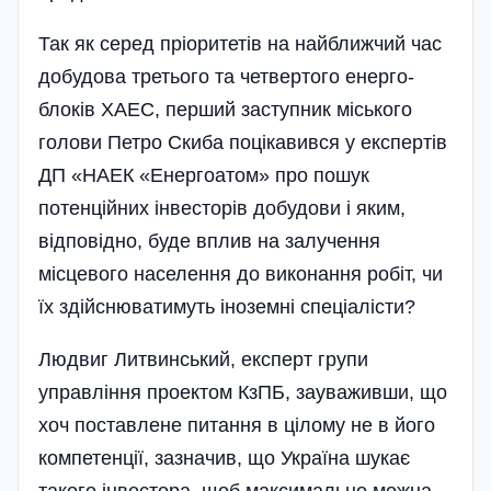
Так як серед пріоритетів на найближчий час
добудова третього­ та четвертого енерго­
блоків ХАЕС, перший заступник міського
голови Петро Скиба поцікавився у експертів
ДП «НАЕК «Енерго­атом» про пошук
потенційних інвесторів добудови і яким,
відповідно, буде вплив на залучення
місцевого насе­лення до виконання робіт, чи
їх здійснюватимуть іноземні спеці­алісти?
Людвиг Литвинський, експерт групи
управління проектом КзПБ, зауваживши, що
хоч поставлене питання в цілому не в його
компетенції, зазначив, що Україна шукає
такого інвестора, щоб максимально можна