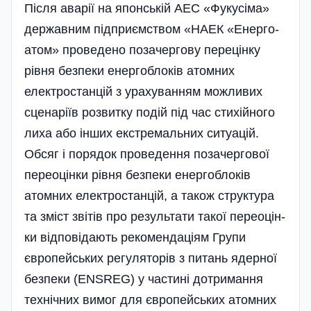
Після аварії на японській АЕС «Фукусіма»
державним під­при­єм­ством «НАЕК «Енер­го­
атом» проведено позачергову пере­цінку
рівня безпеки енерго­блоків атомних
електро­станцій з урахуванням можливих
сценаріїв розвитку подій під час стихійного
лиха або інших екстремальних ситуацій.
Обсяг i порядок проведення позачергової
переоцінки рівня безпеки енерго­блоків
атомних електро­станцій, а також структура
та зміст звітів про резуль­тати такої переоцін­
ки відповідають рекомендаціям Групи
європейських регуляторів з питань ядерної
безпеки (ENSREG) у частині дотримання
технічних вимог для європейських атомних