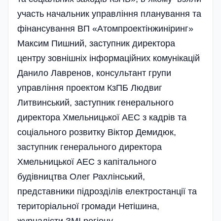
участь начальник управління планування та
фінансування ВП «Атомпроект­інжиніринг»
Максим Пиш­н­ий, заступник директора
центру зов­нішніх інформаційних комунікацій
Данило Лавренов, консультант групи
управління проектом КзПБ Людвиг
Литвинський, заступник генерального
директора Хмельницької АЕС з кадрів та
соці­ального розвитку Віктор Демидюк,
заступник генерального директора
Хмельницької АЕС з капітального
будівництва Олег Рахлінський,
представники підрозділів електростанції та
територіальної громади Нетішина,
журналісти ЗМІ регіону.