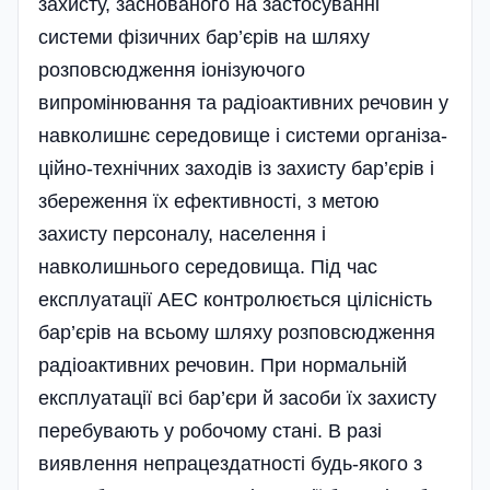
захисту, заснованого на застосуванні
системи фізичних бар’єрів на шляху
розповсю­дження іонізуючого
випромінювання та радіоактивних речовин у
навколишнє середовище і системи орга­ніза­
ційно-технічних заходів із за­хисту бар’єрів і
збереження їх ефективності, з метою
захисту персоналу, населення і
навколишнього се­редовища. Під час
експлуатації АЕС контролюється цілісність
бар’єрів на всьому шляху розповсюдження
радіоактивних речовин. При нормальній
експлуатації всі бар’єри й засоби їх захисту
перебувають у робочому стані. В разі
виявлення непрацездатності будь-якого з