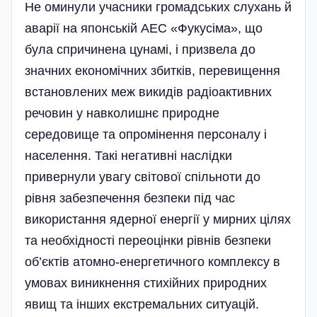
Не оминули учасники громадських слухань й
аварії на японській АЕС «Фукусіма», що
була спричинена цунамі, і призвела до
значних економічних збитків, перевищення
встановлених меж викидів радіоактивних
речовин у навколишнє природне
середовище та опромінення персоналу i
населення. Такі негатив­ні наслідки
привернули увагу світової спільноти до
рівня забезпечення безпеки під час
використання ядерної енергії у мирних цілях
та необхідності переоцінки рівнів безпеки
об’єктів атомно-енергетичного комплексу в
умовах виникнення стихійних природних
явищ та інших екстремальних ситуа­цій.