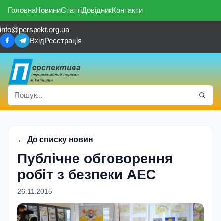
Головна
Новини
Статті
Довідник
Контакти
info@perspekt.org.ua
Вхід
Реєстрація
← До списку новин
Публiчне обговорення
робiт з безпеки АЕС
26.11.2015