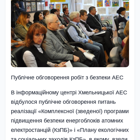
Публiчне обговорення робiт з безпеки АЕС
В інформаційному центрі Хме­ль­ницької АЕС
відбулося пуб­лічне обговорення питань
реалізації «Комплексної (зведеної) програми
підвищення безпеки енер­гоблоків атомних
електростанцій (КзПБ)» і «Плану екологічних
та соціальних заходів КзПБ», в якому взяли