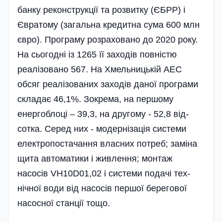
банку реконструкції та розвитку (ЄБРР) і
Євратому (загальна кредитна сума 600 млн
євро). Програму розраховано до 2020 року.
На сьогодні із 1265 її заходів повністю
реалізовано 567. На Хме­ль­ницькій АЕС
обсяг реалізованих заходів даної програми
складає 46,1%. Зокрема, на першому
енерго­блоці – 39,3, на другому - 52,8 від­
сотка. Серед них - модернізація системи
електропостачання власних потреб; заміна
щита автоматики і живлення; монтаж
насосів VH10D01,02 і системи подачі тех­
нічної води від насосів першої берегової
насосної станції тощо.