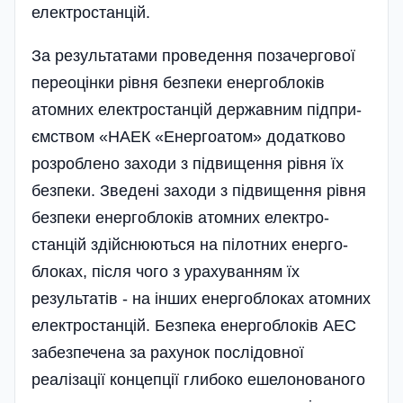
електростанцій.
За результатами проведення позачергової
переоцінки рівня безпеки енергоблоків
атомних елек­тро­станцій державним підпри­
ємством «НАЕК «Енергоатом» додатково
розроблено заходи з підвищення рівня їх
безпеки. Зведе­ні заходи з підвищення рівня
безпе­ки енерго­блоків атомних електро­
станцій здійснюються на пілотних енерго­
блоках, після чого з урахуван­ням їх
результатів - на інших енергоблоках атомних
електро­станцій. Безпека енергоблоків АЕС
забезпечена за рахунок послідовної
реалізації концепції глибоко ешелонованого