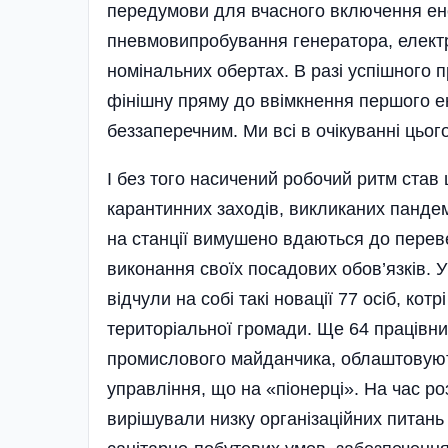
передумови для вчасного включення ен
пневмовипробування генератора, електр
номінальних обертах. В разі успішного 
фінішну пряму до ввімкнення пер­шого 
беззаперечним. Ми всі в очікуванні цьо
І без того насичений робочий ритм ста
карантинних заходів, викликаних пандемі
на станції вимушено вдаються до перев
виконання своїх посадових обов’язків. 
відчули на собі такі новації 77 осіб, к
територіальної громади. Ще 64 працівни
промислового майданчика, об­лаштовуют
управління, що на «піонерці». На час р
вирішували низку організаційних питань