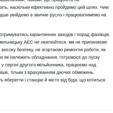
жить, наскільки ефективно пройдемо цей шлях. Чим
дше увійдемо в звичне русло і працюватимемо на
отримуватись карантинних заходів і порад фахівців,
мельницьку АЕС не хвилюйтеся, ми не припиняємо
високу безпеку, не згортаємо ремонтні роботи, як
о як належить обладнання, готуємося до пуску
 у серпні другого мільйонника, працюємо над
іше, тільки з врахуванням діючих обмежень.
вберегти і станцію й місто від біди, що котиться