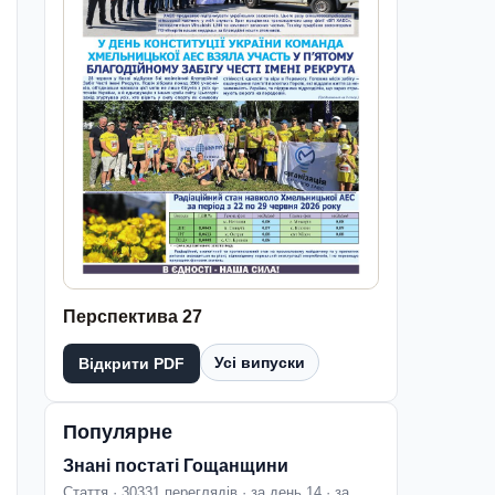
Перспектива 27
Усі випуски
Відкрити PDF
Популярне
Знані постаті Гощанщини
Стаття · 30331 переглядів · за день 14 · за