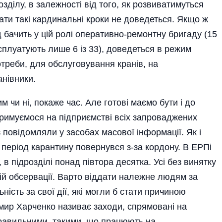
зділу, в залежності від того, як розвиватимуться
вати такі кардинальні кроки не доведеться. Якщо ж
д бачить у цій ролі оперативно-ремонтну бригаду (15
ксплуатують лише 6 із 33), доведеться в режим
отреби, для обслуговування кранів, на
нівники.
 чи ні, покаже час. Але готові маємо бути і до
тримуємося на підприємстві всіх запроваджених
 повідомляли у засобах масової інформації. Як і
 в період карантину повернувся з-за кордону. В ЕРПі
, в підрозділі понад півтора десятка. Усі без винятку
й обсервації. Варто віддати належне людям за
ість за свої дії, які могли б стати причиною
мир Харченко називає заходи, спрямовані на
правильними, такими, що працюють на