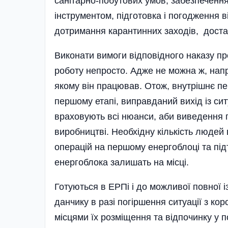
санітарно-побутових умов, забезпечення
інструментом, підготовка і погодження в
дотриман­ня ка­рантинних заходів, дос­та­
Виконати вимоги відповідного наказу п
роботу непросто. Адже не можна ж, напр
якому він працював. Отож, внутрішнє пе
першому етапі, виправданий вихід із сит
враховують всі нюанси, аби виведення
виробництві. Необхідну кількість людей
операцій на першому енергоблоці та під
енергоблока залишать на місці.
Готуються в ЕРПі і до можливої повної 
данчику в разі погіршення ситуації з ко
місцями їх розміщення та відпочинку у 