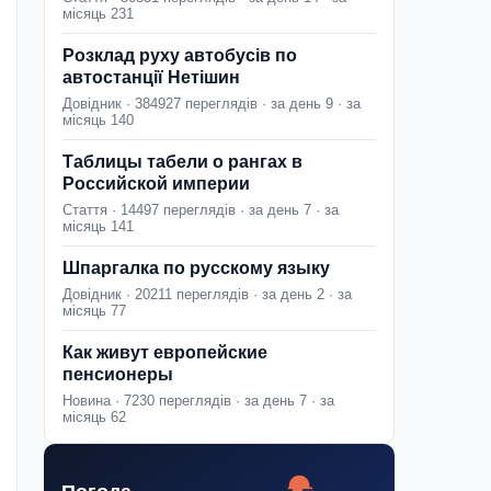
місяць 231
Розклад руху автобусів по
автостанції Нетішин
Довідник · 384927 переглядів · за день 9 · за
місяць 140
Таблицы табели о рангах в
Российской империи
Стаття · 14497 переглядів · за день 7 · за
місяць 141
Шпаргалка по русскому языку
Довідник · 20211 переглядів · за день 2 · за
місяць 77
Как живут европейские
пенсионеры
Новина · 7230 переглядів · за день 7 · за
місяць 62