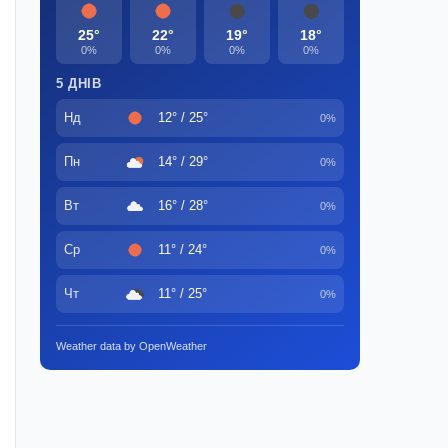
25°
22°
19°
18°
0%
0%
0%
0%
5 ДНІВ
Нд
12° / 25°
0%
Пн
14° / 29°
0%
Вт
16° / 28°
0%
Ср
11° / 24°
0%
Чт
11° / 25°
0%
Weather data by OpenWeather