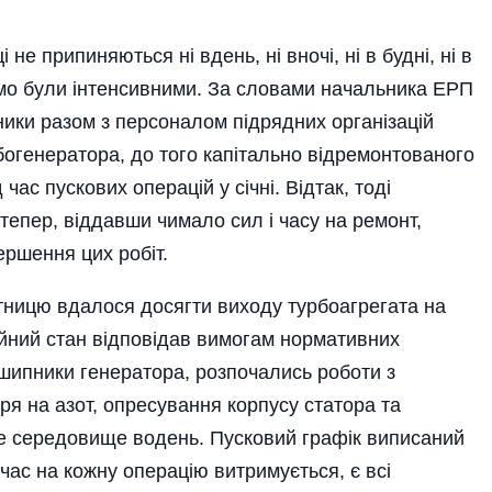
е припиняються ні вдень, ні вночі, ні в будні, ні в
мо були інтенсивними. За словами начальника ЕРП
ики разом з персоналом підрядних організацій
огенератора, до того капітально відремонтованого
ас пускових операцій у січні. Відтак, тоді
 тепер, віддавши чимало сил і часу на ремонт,
ршення цих робіт.
тницю вдалося досягти виходу турбоагрегата на
ційний стан відповідав вимогам нормативних
дшипники генератора, розпочались роботи з
ря на азот, опресування корпусу статора та
е середовище водень. Пусковий графік виписаний
час на кожну операцію витримується, є всі