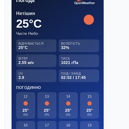
Погода
Нетішин
25°C
Чисте Небо
ВІДЧУВАЄТЬСЯ
ВОЛОГІСТЬ
25°C
32%
ВІТЕР
ТИСК
2.55 м/с
1021 гПа
UV
СХІД / ЗАХІД
3.9
02:52 / 17:45
ПОГОДИННО
12
13
14
15
25°
25°
25°
25°
0%
0%
0%
0%
16
17
18
19