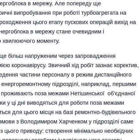
ергоблока в мережу. Але попереду ще
ичні випробування при роботі турбоагрегата на
проходження цього етапу пускових операцій вихід на
енергоблока в мережу стане очевидним і
го хвилюючого моменту.
в ще більш напруженим через запровадження
єю коронавірусу. Звичний хід робіт зазнає коректив,
едення частини персоналу в режим дистанційного
У енергоремонтному підрозділі, наприклад, першими
отрі проживають поза межами Нетішинської об’єднаної
ки у ці дні виводяться для роботи поза межа­ми
ься для цього місця на базі ремонтно-будівельного
озмови з Володимиром Харченком у підрозділі саме
 з цього приводу: створення мінімально необхідних