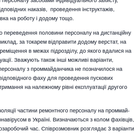
 персоналу засобами індивідуального захисту,
ідповідних наказів, проведення інструктажів,
в­ка на ро­боту і додому тощо.
ро переведення половини персоналу на дистанційну
иклад, за токарем відправити додому верстат, на
реміщення в межах підрозділу, до якого вдалися на
уації. Зважують також інші можливі варіанти,
 персоналу з проммайданчика не позначилося на
 відповідного фаху для проведення пускових
тримання на належному рівні експлуатації другого
ізоляції частини ремонтного персоналу на пром­май­
ронавірусом в Україні. Визначаються з колом фахівців,
позаробочий час. Співрозмовник розглядає 3 варіанти