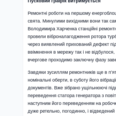
Пусковий графік витримується
Ремонтні роботи на першому енергоблоці н
свята. Минулими вихідними вони так са
Володимира Харченка станційні ремонтн
провели віброналагодження ротора турб
через виявлений прихований дефект під ч
ввімкнення в мережу так і не відбулося,
вчергове проходимо заключну фазу заве
Завдяки зусиллям ремонтників ще в п’я
номі­нальні оберти, в суботу його вібра
документів. Вже зібрано ущільнюючі пі
переведення статора генератора з повіт
наступним його переведенням на робоч
дуже ретельно, погодинно, і відведений 