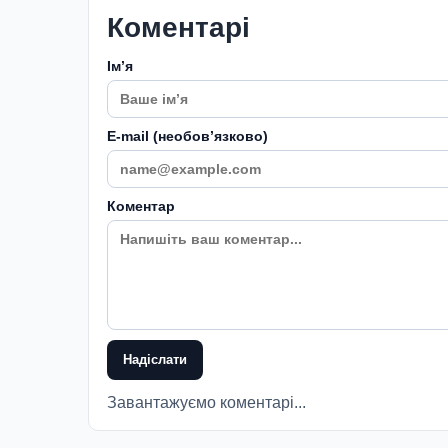
Коментарі
Імʼя
E-mail (необовʼязково)
Коментар
Надіслати
Завантажуємо коментарі...