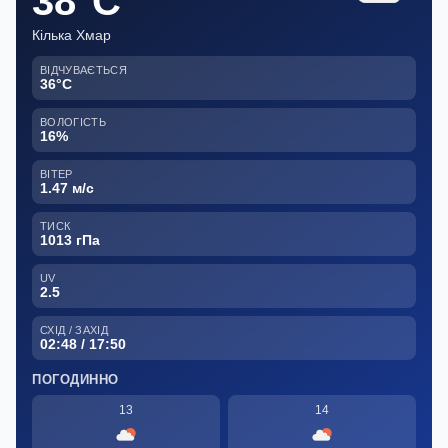
38°C
Кілька Хмар
ВІДЧУВАЄТЬСЯ
36°C
ВОЛОГІСТЬ
16%
ВІТЕР
1.47 м/с
ТИСК
1013 гПа
UV
2.5
СХІД / ЗАХІД
02:48 / 17:50
ПОГОДИННО
13
14