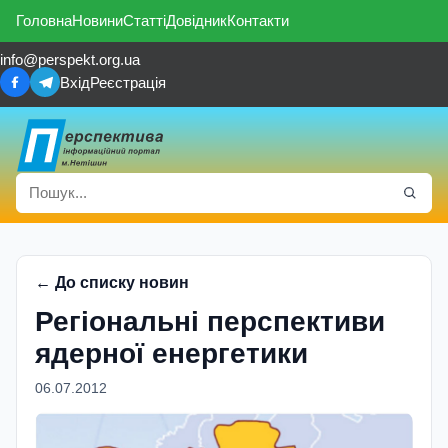
Головна
Новини
Статті
Довідник
Контакти
info@perspekt.org.ua
Вхід
Реєстрація
← До списку новин
Регіональні перспективи
ядерної енергетики
06.07.2012