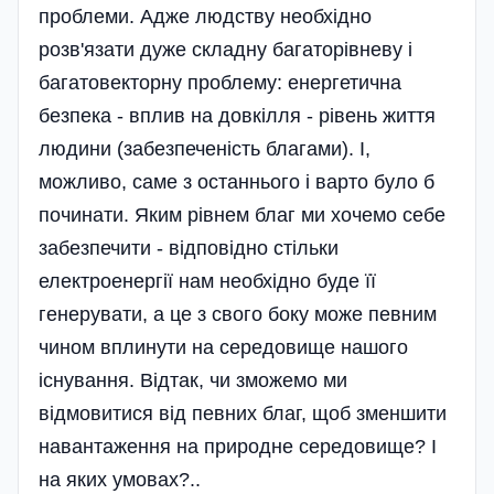
проблеми. Адже людству необхідно
розв'язати дуже складну багаторівневу і
багатовекторну проблему: енергетична
безпека - вплив на довкілля - рівень життя
людини (забезпеченість благами). І,
можливо, саме з останньо­го і варто було б
починати. Яким рівнем благ ми хочемо себе
забезпечити - відповідно стільки
електроенергії нам необхідно буде її
генерувати, а це з свого боку може певним
чином вплинути на се­редо­вище нашого
існування. Відтак, чи зможемо ми
відмовитися від певних благ, щоб зменшити
навантаження на природне середовище? І
на яких умовах?..