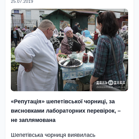
25.07.2019
«Репутація» шепетівської чорниці,
за
висновками лабораторних переві­рок, –
не заплямована
Шепетівська чорниця виявилась