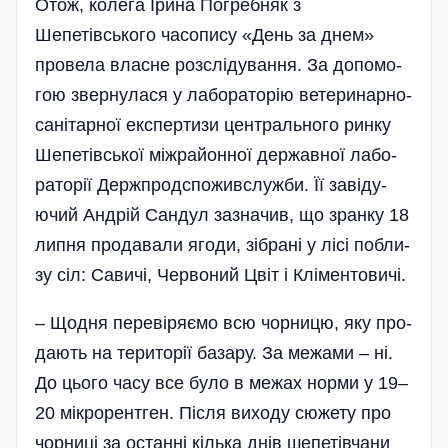
Отож, колега Ірина Погребняк з
Шепетівського часопису «День за днем»
про­ве­ла влас­не роз­слі­ду­ван­ня. За до­по­мо­
гою звер­ну­ла­ся у ла­бо­ра­то­рію ве­те­ри­нар­но-
са­ні­тар­ної ек­спер­тизи цен­траль­но­го рин­ку
Ше­пе­тівсь­кої між­район­ної дер­жавної ла­бо­
ра­то­рії Держ­прод­спо­жив­служ­би. Її за­ві­ду­
ючий Ан­дрій Сан­дул заз­на­чив, що зран­ку 18
лип­ня про­да­ва­ли яго­ди, зіб­ра­ні у лі­сі поб­ли­
зу сіл: Са­ви­чі, Чер­во­ний Цвіт і Клі­мен­то­ви­чі.
– Щод­ня пе­ре­ві­ря­ємо всю чор­ни­цю, яку про­
да­ють на те­ри­то­рії ба­за­ру. За ме­жа­ми – ні.
До цього ча­су все бу­ло в ме­жах нор­ми у 19–
20 мік­ро­рен­тген. Піс­ля ви­хо­ду сю­же­ту про
чорни­ці за ос­танні кіль­ка днів ше­пе­тів­ча­ни