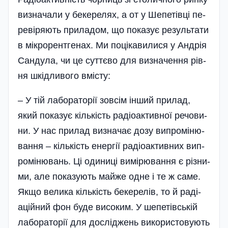
виз­на­ча­ли у бе­ке­ре­лях, а от у Ше­пе­тів­ці пе­
ре­ві­ря­ють при­ла­дом, що по­ка­зує ре­зуль­та­ти
в мік­ро­рен­тге­нах. Ми по­ці­ка­ви­ли­ся у Ан­дрія
Сан­ду­ла, чи це сут­тє­во для виз­на­чен­ня рів­
ня шкід­ли­во­го вміс­ту:
– У тій ла­бо­ра­то­рії зов­сім ін­ший при­лад,
який по­ка­зує кіль­кість ра­ді­оак­тивної ре­чо­ви­
ни. У нас при­лад виз­на­чає до­зу вип­ро­мі­ню­
ван­ня – кіль­кість енер­гії ра­ді­оак­тивних вип­
ро­міню­вань. Ці оди­ни­ці ви­мі­рю­ван­ня є різ­ни­
ми, але по­ка­зу­ють май­же од­не і те ж са­ме.
Як­що ве­ли­ка кіль­кість бе­ке­ре­лів, то й ра­ді­
ацій­ний фон бу­де ви­со­ким. У ше­пе­тівсь­кій
ла­бо­ра­то­рії для дос­ліджень ви­ко­рис­то­ву­ють