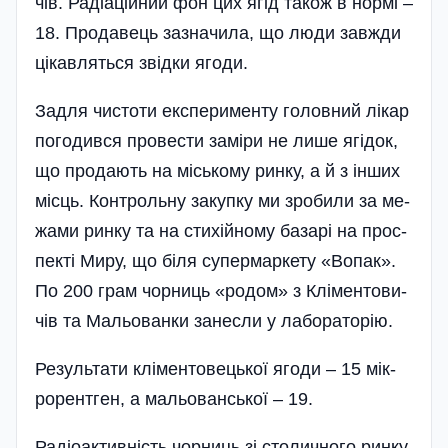
чів. Ра­ді­ацій­ний фон цих ягід та­кож в нор­мі –
18. Про­да­вець заз­на­чи­ла, що лю­ди зав­жди
ці­кав­лять­ся звід­ки яго­ди.
Зад­ля чис­то­ти ек­спе­ри­мен­ту го­лов­ний лі­кар
по­го­див­ся про­вес­ти за­мі­ри не ли­ше ягі­док,
що про­да­ють на місь­ко­му рин­ку, а й з ін­ших
місць. Кон­троль­ну за­куп­ку ми зро­би­ли за ме­
жа­ми рин­ку та на сти­хій­но­му ба­за­рі на прос­
пекті Ми­ру, що бі­ля су­пер­марке­ту «Во­пак».
По 200 грам чор­ниць «ро­дом» з Клі­мен­то­ви­
чів та Мальован­ки за­нес­ли у ла­бо­ра­то­рію.
Ре­зуль­та­ти клі­мен­то­вець­кої яго­ди – 15 мік­
ро­рен­тген, а мальовансь­кої – 19.
Ра­діоактивність чор­ниць зі сто­лич­но­го рин­ку