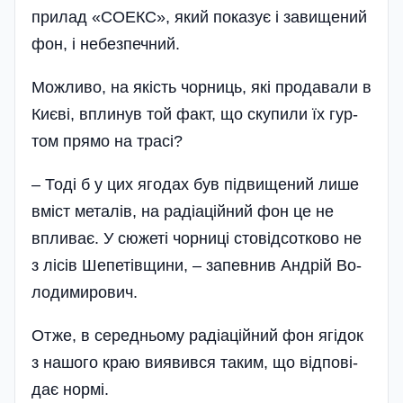
при­лад «СО­ЕКС», який по­ка­зує і за­ви­ще­ний
фон, і не­без­печний.
Мож­ли­во, на якість чор­ниць, які про­да­ва­ли в
Ки­єві, впли­нув той факт, що ску­пи­ли їх гур­
том пря­мо на тра­сі?
– То­ді б у цих яго­дах був під­ви­ще­ний ли­ше
вміст ме­та­лів, на ра­ді­ацій­ний фон це не
впли­ває. У сю­же­ті чор­ни­ці сто­від­сотко­во не
з лі­сів Ше­пе­тів­щи­ни, – за­пев­нив Ан­дрій Во­
ло­ди­ми­ро­вич.
От­же, в се­редньому ра­ді­ацій­ний фон ягі­док
з на­шо­го краю ви­явив­ся та­ким, що від­по­ві­
дає нор­мі.