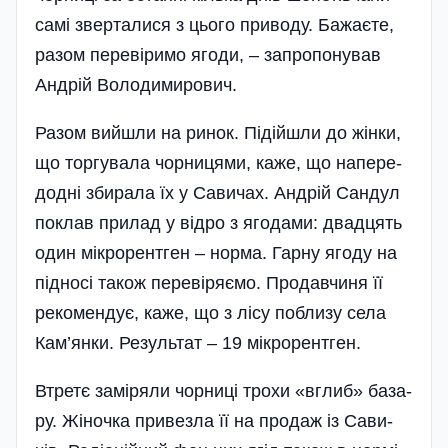
са­мі звер­та­ли­ся з цього при­во­ду. Ба­жа­єте,
разом переві­ри­мо яго­ди, – зап­ро­по­ну­вав
Ан­дрій Во­ло­ди­ми­ро­вич.
Ра­зом вий­шли на ри­нок. Пі­дій­шли до жін­ки,
що тор­гу­ва­ла чор­ни­ця­ми, ка­же, що на­пе­ре­
дод­ні зби­ра­ла їх у Са­ви­чах. Ан­дрій Сан­дул
пок­лав при­лад у від­ро з яго­да­ми: двад­цять
один мік­ро­рен­тген – нор­ма. Гар­ну яго­ду на
під­но­сі та­кож пе­ре­ві­ря­ємо. Про­дав­чи­ня її
ре­ко­мен­дує, ка­же, що з лі­су побли­зу се­ла
Кам’ян­ки. Ре­зуль­тат – 19 мік­ро­рен­тген.
Втре­тє за­мі­ря­ли чор­ни­ці тро­хи «вглиб» ба­за­
ру. Жі­ноч­ка при­вез­ла її на про­даж із Са­ви­