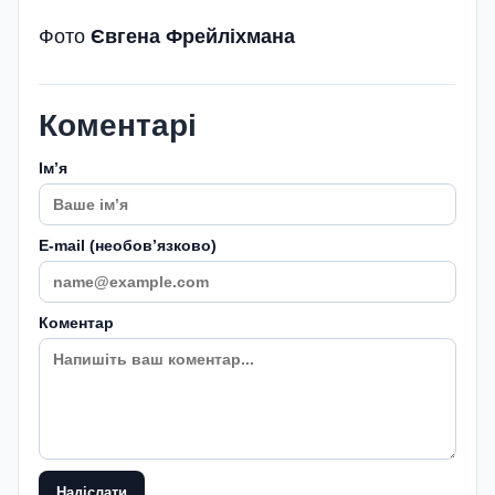
Фото
Євгена Фрейліхмана
Коментарі
Імʼя
E-mail (необовʼязково)
Коментар
Надіслати