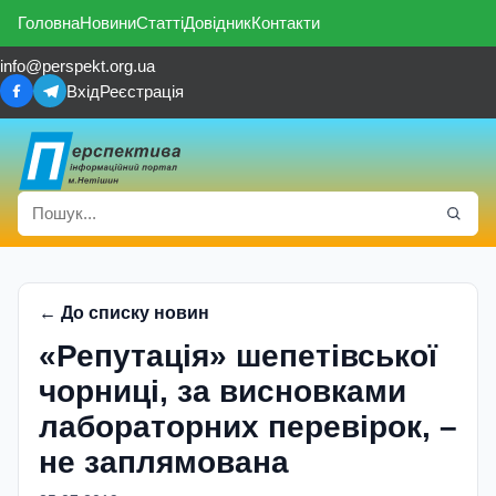
Головна
Новини
Статті
Довідник
Контакти
info@perspekt.org.ua
Вхід
Реєстрація
← До списку новин
«Репутація» шепетівської
чорниці, за висновками
лабораторних переві­рок, –
не заплямована