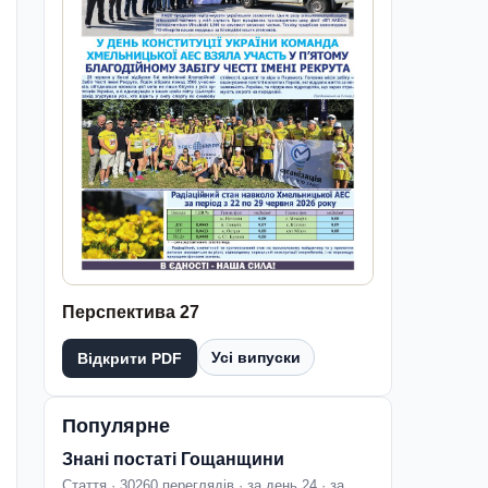
Перспектива 27
Усі випуски
Відкрити PDF
Популярне
Знані постаті Гощанщини
Стаття · 30260 переглядів · за день 24 · за