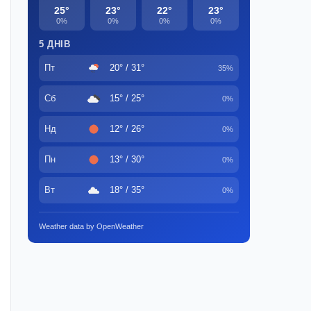
25°
23°
22°
23°
0%
0%
0%
0%
5 ДНІВ
Пт
20° / 31°
35%
Сб
15° / 25°
0%
Нд
12° / 26°
0%
Пн
13° / 30°
0%
Вт
18° / 35°
0%
Weather data by OpenWeather