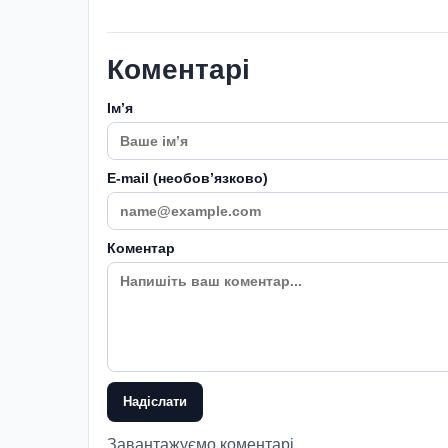
Коментарі
Імʼя
E-mail (необовʼязково)
Коментар
Надіслати
Завантажуємо коментарі...