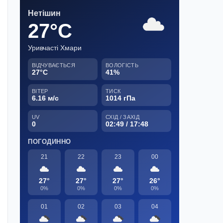
Нетішин
27°C
Уривчасті Хмари
ВІДЧУВАЄТЬСЯ
ВОЛОГІСТЬ
27°C
41%
ВІТЕР
ТИСК
6.16 м/с
1014 гПа
UV
СХІД / ЗАХІД
0
02:49 / 17:48
ПОГОДИННО
21
22
23
00
27°
27°
27°
26°
0%
0%
0%
0%
01
02
03
04