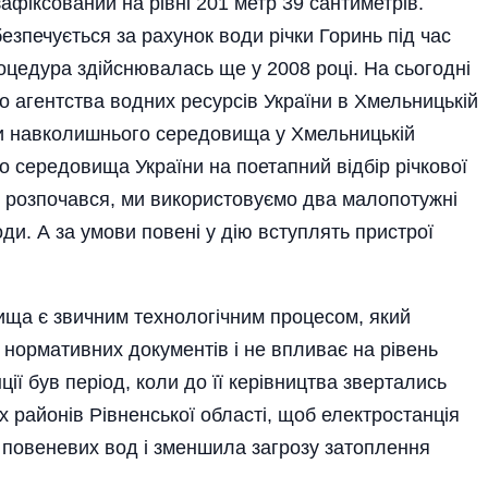
зафіксований на рівні 201 метр 39 сантиметрів.
зпечується за рахунок води річки Горинь під час
оцедура здійснювалась ще у 2008 році. На сьогодні
 агентства водних ресурсів України в Хмельницькій
ни навколишнього середовища у Хмельницькій
о середовища України на поетапний відбір річкової
 розпочався, ми використовуємо два малопотужні
оди. А за умови повені у дію вступлять пристрої
а є звичним технологічним процесом, який
 нормативних документів і не впливає на рівень
нції був період, коли до її керівництва звертались
х районів Рівненської області, щоб електростанція
х повеневих вод і зменшила загрозу затоплення