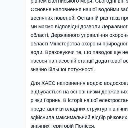
рівнем Балтійського моря. Сьогодні він 
Основне наповнення нашої водойми забе
весняних повеней. Останній раз така пр
ми маємо відповідні дозволи Державного
області, Державного управління охоро
області Міністерства охорони природног
води. Враховуючи те, що паводок ще не
насоси на насосній станції додаткової в
значно більшої потужності.
Для ХАЕС наповнення водою водосховищ
відбувається на основі низки державних
річки Горинь. В історії нашої електроста
представники владних структур північни
здійснила максимальний відбір річкови
значних територій Полісся.