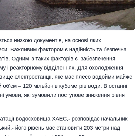
ться низкою документів, на основі яких
еси. Важливим фактором є надійність та безпечна
атів. Одним із таких факторів є забезпечення
ому і реакторному відділеннях. Для охолодження
вище електростанції, яке має плесо водойми майже
 об’єм – 120 мільйонів кубометрів води. В останні
і умови, які зумовили поступове зниження рівня
уатації водосховища ХАЕС,- розповідає начальник
ький,- його рівень має становити 203 метри над