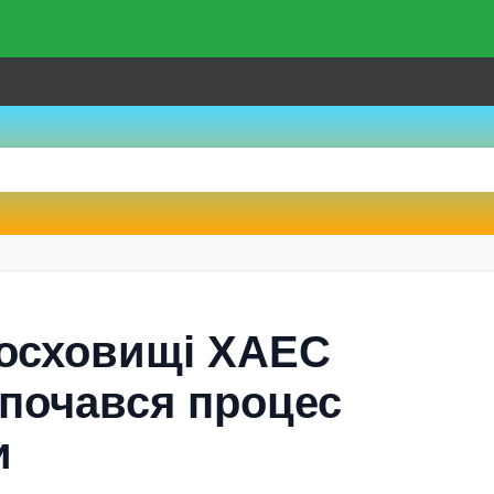
досховищі ХАЕС
зпочався процес
и