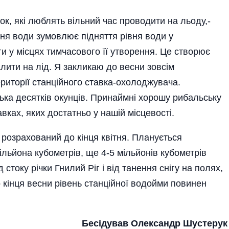
лок, які люблять вільний час проводити на льоду,-
ня води зумовлює підняття рівня води у
ги у місцях тимчасового її утворення. Це створює
лити на лід. Я закликаю до весни зовсім
ериторії станційного ставка-охолоджувача.
ька десятків окунців. Принаймні хорошу рибальську
вках, яких достатньо у нашій місцевості.
розрахований до кінця квітня. Планується
льйона кубометрів, ще 4-5 мільйонів кубометрів
току річки Гнилий Ріг і від танення снігу на полях,
до кінця весни рівень станційної водойми повинен
Бесідував Олександр Шустерук