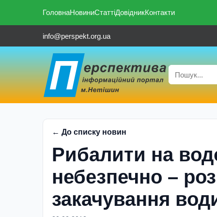
Головна
Новини
Статті
Довідник
Контакти
info@perspekt.org.ua
← До списку новин
Рибалити на во
небезпечно – ро
закачування вод