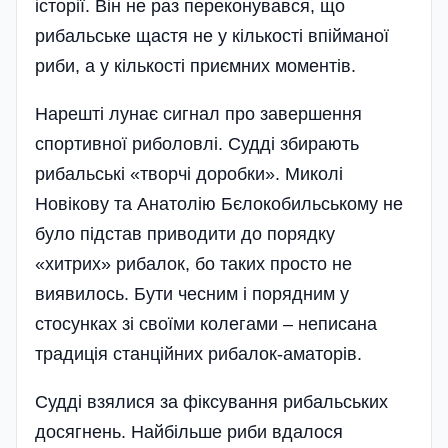
історії. Він не раз переконувався, що
рибальське щастя не у кількості впійманої
риби, а у кількості приємних моментів.
Нарешті лунає сигнал про завершення
спортивної риболовлі. Судді збирають
рибальські «творчі доробки». Миколі
Новікову та Анатолію Бєлокобильському не
було підстав приводити до порядку
«хитрих» рибалок, бо таких просто не
виявилось. Бути чесним і порядним у
стосунках зі своїми колегами – неписана
традиція станційних рибалок-аматорів.
Судді взялися за фіксування рибальських
досягнень. Найбільше риби вдалося