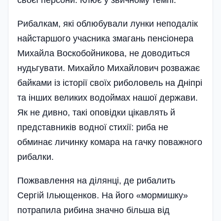
своєї персони. Клює у звичному темпі.
Рибалкам, які облюбували лунки неподалік
найстаршого учасника змагань пенсіонера
Михайла Воскобойникова, не доводиться
нудьгувати. Михайло Михайлович розважає
байками із історії своїх риболовель на Дніпрі
та інших великих водоймах нашої держави.
Як не дивно, такі оповідки цікавлять й
представників водної стихії: риба не
обминає личинку комара на гачку поважного
рибалки.
Пожвавлення на ділянці, де рибалить
Сергій Ільющенков. На його «мормишку»
потрапила рибина значно більша від