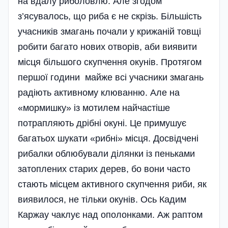
на вдалу риболовлю. Але згодом
з’ясувалось, що риба є не скрізь. Більшість
учасників змагань почали у крижаній товщі
робити багато нових отворів, аби виявити
місця більшого скупчення окунів. Протягом
першої години майже всі учасники змагань
радіють активному клюванню. Але на
«мормишку» із мотилем найчастіше
потрапляють дрібні окуні. Це примушує
багатьох шукати «рибні» місця. Досві­дчені
рибалки облюбували ділянки із пеньками
затоплених старих дерев, бо вони часто
стають місцем активного скупчення риби, як
виявилося, не тільки окунів. Ось Кадим
Каржау чаклує над ополонками. Аж раптом