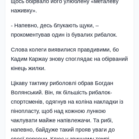
щось обірвало його улюблену «металеву
наживку».
- Напевно, десь блукають щуки, –
прокоментував один із бувалих рибалок.
Слова колеги виявилися правдивими, бо
Кадим Каржау знову споглядає на обірваний
кінець жилки.
Цікаву тактику риболовлі обрав Богдан
Волянський. Він, як біль­шість рибалок-
спортсменів, одягнув на коліна накладки із
пінопласту, щоб над кожною лункою
чаклувати майже напівлежачи. Та рибі,
напевно, байдуже такий прояв уваги до