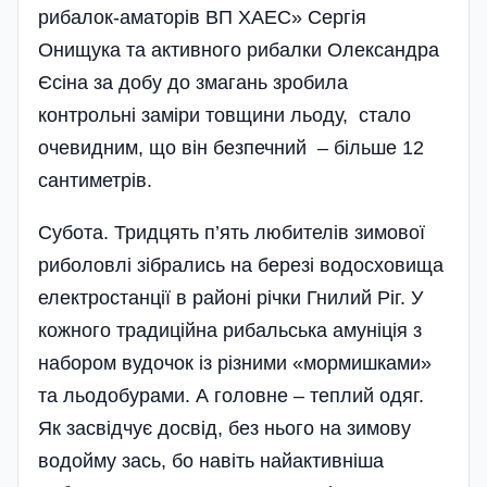
рибалок-аматорів ВП ХАЕС» Сергія
Онищука та активного рибалки Олександра
Єсіна за добу до змагань зробила
контрольні заміри товщини льоду, стало
очевидним, що він безпечний – більше 12
сантиметрів.
Субота. Тридцять п’ять любителів зимової
риболовлі зібрались на березі водосховища
електро­станції в районі річки Гнилий Ріг. У
кожного традиційна рибальська амуніція з
набором вудочок із різними «мормишками»
та льодобурами. А головне – теплий одяг.
Як засвідчує досвід, без нього на зимову
водойму зась, бо навіть найактивніша