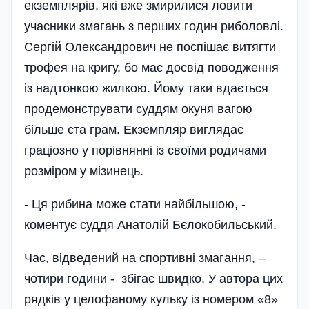
екземплярів, які вже змирилися ловити
учасники змагань з перших годин риболовлі.
Сергій Олександрович не поспішає витягти
трофея на кригу, бо має досвід поводження
із надтонкою жилкою. Йому таки вдається
продемонструвати суддям окуня вагою
більше ста грам. Екземпляр виглядає
граціозно у порівнянні із своїми родичами
розміром у мізинець.
- Ця рибина може стати найбі­льшою, -
коментує суддя Анатолій Бєлокобильський.
Час, відведений на спортивні змагання, –
чотири години - збігає швидко. У автора цих
рядків у целофаному кульку із номером «8»