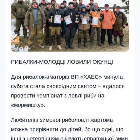
РИБАЛКИ-МОЛОДЦI ЛОВИЛИ ОКУНЦI
Для рибалок-аматорів ВП «ХАЕС» минула
субота стала своєрідним святом – вдалося
провести чемпіонат з ловлі риби на
«мормишку».
Любителів зимової риболовлі жартома
можна прирівняти до дітей, бо що одні, що
інші з нетерпі­нням очікують справжньої зими