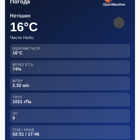
Погода
Нетішин
16°C
Чисте Небо
ВІДЧУВАЄТЬСЯ
16°C
ВОЛОГІСТЬ
74%
ВІТЕР
2.32 м/с
ТИСК
1021 гПа
UV
0
СХІД / ЗАХІД
02:51 / 17:46