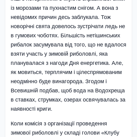
із морозами та пухнастим снігом. А вона з
невідомих причин десь заблукала. Тож
новорічні свята довелось зустрічати ледь не
в гумових чоботях. Більшість нетішинських
рибалок засумувала від того, що не вдалося
взяти участь у зимовій риболовлі, яка
планувалася з нагоди Дня енергетика. Але,
як мовиться, терплячим і цілеспрямованим
неодмінно буде винагорода. Згодом і
Всевишній подбав, щоб вода на Водохреща
в ставках, струмках, озерах освячувалась за
наявності криги.
Коли комісія з організації проведення
зимової риболовлі у складі голови «Клубу