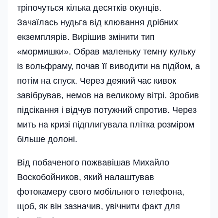
тріпочуться кілька десятків окунців.
Зачаїлась нудьга від клювання дрібних
екземплярів. Вирішив змінити тип
«мормишки». Обрав маленьку темну кульку
із вольфраму, почав її виводити на підйом, а
потім на спуск. Через деякий час кивок
завібрував, немов на великому вітрі. Зробив
підсікання і відчув потужний спротив. Через
мить на кризі підплигувала плітка розміром
більше долоні.
Від побаченого пожвавішав Михайло
Воскобойников, який налаштував
фотокамеру свого мобі­льного телефона,
щоб, як він зазначив, увічнити факт для