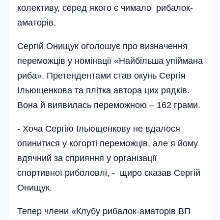
колективу, серед якого є чимало рибалок-
аматорів.
Сергій Онищук оголошує про визначення
переможців у номінації «Найбільша упіймана
риба». Претендентами став окунь Сергія
Ільющенкова та плітка автора цих рядків.
Вона й виявилась переможною – 162 грами.
- Хоча Сергію Ільющенкову не вдалося
опинитися у когорті переможців, але я йому
вдячний за сприяння у організації
спортивної риболовлі, - щиро сказав Сергій
Онищук.
Тепер члени «Клубу рибалок-аматорів ВП