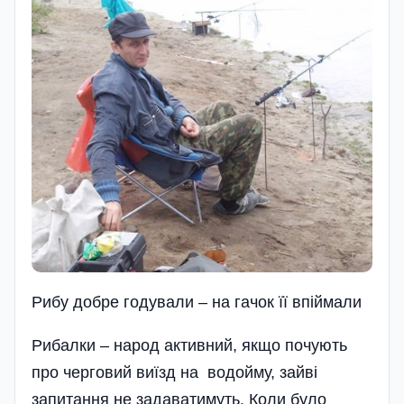
Рибу добре годували – на гачок її впіймали
Рибалки – народ активний, якщо почують
про черговий виїзд на водойму, зайві
запитання не задаватимуть. Коли було