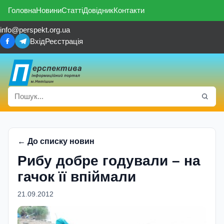
Головна
Новини
Статті
Довідник
Контакти
info@perspekt.org.ua
Вхід
Реєстрація
← До списку новин
Рибу добре годували – на
гачок її впіймали
21.09.2012