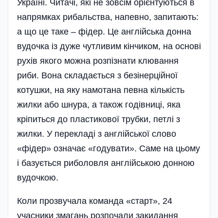
Україні. Читачі, які не зовсім орієнтуються в
напрямках рибальства, напевно, запитають:
а що це таке – фідер. Це англійська донна
вудочка із дуже чутливим кінчиком, на основі
рухів якого можна розпізнати клювання
риби. Вона складається з безінерційної
котушки, на яку намотана певна кількість
жилки або шнура, а також годівниці, яка
кріпиться до пластикової трубки, петлі з
жилки. У перекладі з англійської слово
«фідер» означає «годувати». Саме на цьому
і базується риболовля англійською донною
вудочкою.
Коли прозвучала команда «старт», 24
учасники змагань розпочали закидання