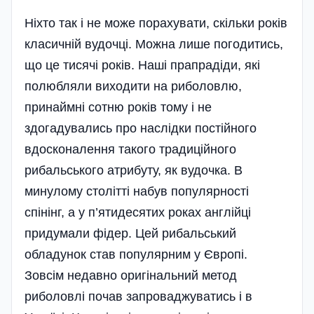
Ніхто так і не може порахувати, скільки років
класичній вудочці. Можна лише погодитись,
що це тисячі років. Наші прапрадіди, які
полюбляли виходити на риболовлю,
принаймні сотню років тому і не
здогадувались про наслідки постійного
вдосконалення такого традиційного
рибальського атрибуту, як вудочка. В
минулому столітті набув популярності
спінінг, а у п’ятидесятих роках англійці
придумали фідер. Цей рибальський
обладунок став популярним у Європі.
Зовсім недавно оригінальний метод
риболовлі почав запроваджуватись і в