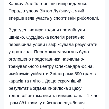
Каржау. Але їх терпіння виправдалось.
Порадів улову Віктор Лук’янчук, який
вперше взяв участь у спортивній риболовлі.
Відведені чотири години промайнули
швидко. Суддівська колегія ретельно
перевірила улови і зафіксувала результати
у протоколі. Переможцем змагань було
оголошено представника навчально-
тренувального центру Олександра Єсіна,
який зумів упіймати 2 кілограми 590 грамів
карасів та пліток. Дещо скромніший
результат Богдана Кирилюка з цеху
теплової автома­тики та вимірювань – 1 кіло­
грам 881 грам, у військовослужбовця