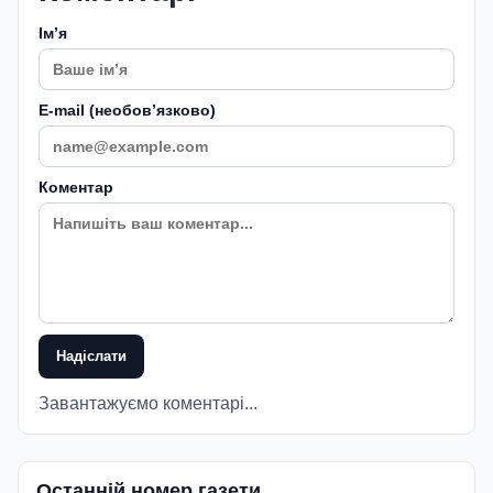
Імʼя
E-mail (необовʼязково)
Коментар
Надіслати
Завантажуємо коментарі...
Останній номер газети