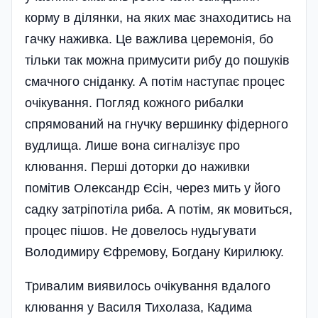
корму в ділянки, на яких має знаходитись на
гачку наживка. Це важлива церемонія, бо
тільки так можна примусити рибу до пошуків
смачного сніданку. А потім наступає процес
очікування. Погляд кожного рибалки
спрямований на гнучку вершинку фідерного
вудлища. Лише вона сигналізує про
клювання. Перші доторки до наживки
помітив Олександр Єсін, через мить у його
садку затріпотіла риба. А потім, як мовиться,
процес пішов. Не довелось нудьгувати
Володимиру Єф­ремову, Богдану Кирилюку.
Тривалим виявилось очікування вдалого
клювання у Василя Тихолаза, Кадима