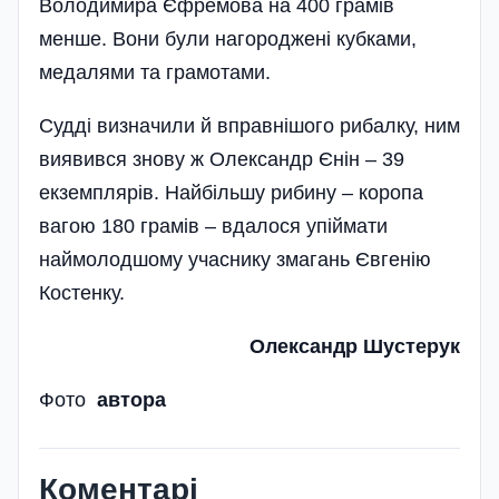
Володимира Єфремова на 400 грамів
менше. Вони були нагоро­джені кубками,
медалями та грамотами.
Судді визначили й вправ­нішого рибалку, ним
виявився знову ж Олександр Єнін – 39
екземпля­рів. Найбільшу рибину – коропа
вагою 180 грамів – вдалося упіймати
наймолодшому учаснику змагань Євгенію
Костенку.
Олександр Шустерук
Фото
автора
Коментарі