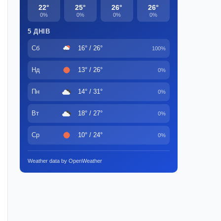
22°
25°
26°
26°
0%
0%
0%
0%
5 ДНІВ
Сб
16° / 26°
100%
Нд
13° / 26°
0%
Пн
14° / 31°
0%
Вт
18° / 27°
0%
Ср
10° / 24°
0%
Weather data by OpenWeather