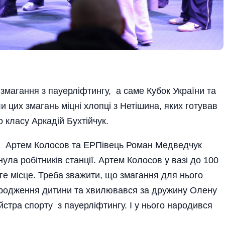
змагання з пауерліфтингу, а саме Кубок України та
 цих змагань міцні хлопці з Нетішина, яких готував
 класу Аркадій Бухтійчук.
С Артем Колосов та ЕРПі­вець Роман Медведчук
ла робітників станції. Артем Колосов у вазі до 100
уге місце. Треба зважити, що змагання для нього
ародження дитини та хвилювався за дружину Олену
йстра спорту з пауерліфтингу. І у нього народився