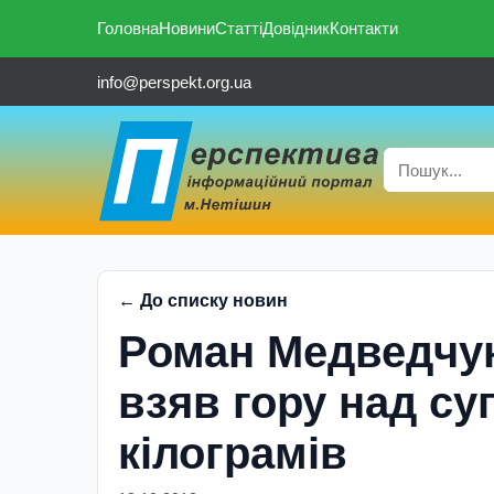
Головна
Новини
Статті
Довідник
Контакти
info@perspekt.org.ua
← До списку новин
Роман Медведчук
взяв гору над су
кілограмів