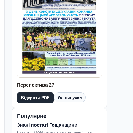
Перспектива 27
Усі випуски
Відкрити PDF
Популярне
Знані постаті Гощанщини
Стаття · 30294 переглядів · за день 5 · за