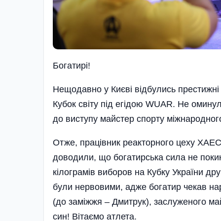
Богатирі!
Нещодавно у Києві відбулись престижні 
Кубок світу під егідою WUAR. Не оминули
до виступу майстер спорту міжнародного
Отже, працівник реакторного цеху ХАЕ
доводили, що богатирська сила не покину
кілограмів виборов на Кубку України др
були нервовими, адже богатир чекав н
(до заміжжя – Дмитрук), заслуженого ма
син! Вітаємо атлета.