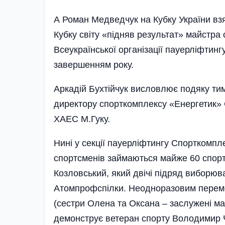
А Роман Медведчук на Кубку України взяв
Кубку світу «підняв результат» майстра
Всеукраїнської органі­зації пауерліфтинг
завершенням року.
Аркадій Бухтійчук висловлює подяку тим,
директору спорткомплексу «Енергетик» С
ХАЕС М.Гуку.
Нині у секції пауерліфтингу Спорт­ком
спортсменів займаються майже 60 спорт
Козловський, який двічі підряд виборюв
Атомпрофспілки. Неодноразовим перемо
(сестри Олена та Оксана – заслужені ма
демонструє ветеран спорту Володимир Че