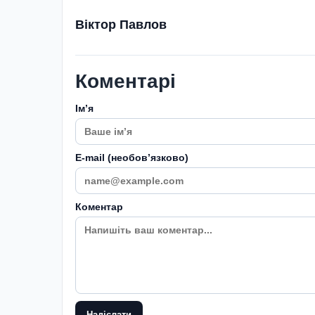
Віктор Павлов
Коментарі
Імʼя
E-mail (необовʼязково)
Коментар
Надіслати