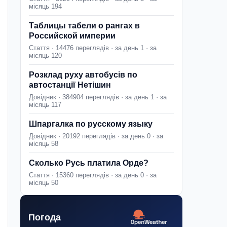
місяць 194
Таблицы табели о рангах в
Российской империи
Стаття · 14476 переглядів · за день 1 · за
місяць 120
Розклад руху автобусів по
автостанції Нетішин
Довідник · 384904 переглядів · за день 1 · за
місяць 117
Шпаргалка по русскому языку
Довідник · 20192 переглядів · за день 0 · за
місяць 58
Сколько Русь платила Орде?
Стаття · 15360 переглядів · за день 0 · за
місяць 50
Погода