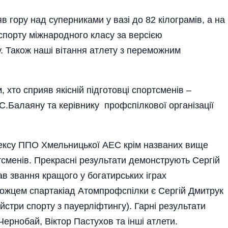
 гору над суперниками у вазі до 82 кілограмів, а на
 спорту міжнародного класу за версією
у. Також наші вітання ат­лету з переможним
 хто сприяв якісній підготовці спортсменів –
.Балаяну та керівнику профспілкової організації
плексу ППО Хмельницької АЕС крім названих вище
сменів. Прекрасні результати демонструють Сергій
ав звання кращого у богатирських іграх
жцем спартакіад Атомпрофспілки є Сер­гій Дмитрук
йстри спорту з пауерліфтингу). Гарні результати
рнобай, Віктор Пастухов та інші атлети.