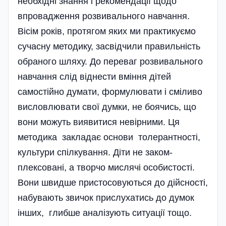
необхідні знання і рекомендації щодо
впровадження розвивального навчання.
Вісім років, протягом яких ми практикуємо
сучасну методику, засвідчили правильність
обраного шляху. До переваг розвивального
навчання слід віднести вміння дітей
самостійно думати, формулювати і сміливо
висловлювати свої думки, не боячись, що
вони можуть виявитися невірними. Ця
методика закладає основи толе­рантності,
культури спілкування. Діти не заком­
плексовані, а творчо мислячі особистості.
Вони швидше пристосовуються до дійсності,
набувають звичок прислухатись до думок
інших, глибше аналізують ситуації тощо.