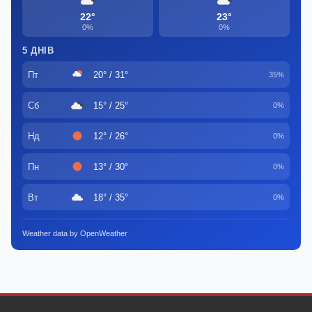
22°
23°
0%
0%
5 ДНІВ
Пт
20° / 31°
35%
Сб
15° / 25°
0%
Нд
12° / 26°
0%
Пн
13° / 30°
0%
Вт
18° / 35°
0%
Weather data by OpenWeather