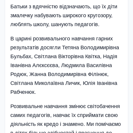
Батьки з вдячністю відзначають, що їх діти
змалечку набувають широкого кругозору,
люблять школу, шанують педагогів.
В царині розвивального навчання гарних
результатів досягли Тетяна Володимирівна
Бульбах, Світлана Вікторівна Квітка, Надія
Іванівна Алєксєєва, Людмила Василівна
Родюк, Жанна Володимирівна Філінюк,
Світлана Миколаївна Личик, Юлія Іванівна
Рабченюк.
Розвивальне навчання змінює світобачення
самих педагогів, навчає їх сприймати свою
діяльність як кредо і знамено. Ми помічаємо
в дітях більше здібностей і прагнення до