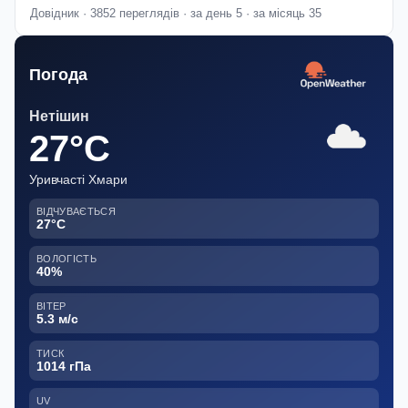
Довідник · 3852 переглядів · за день 5 · за місяць 35
Погода
Нетішин
27°C
Уривчасті Хмари
ВІДЧУВАЄТЬСЯ
27°C
ВОЛОГІСТЬ
40%
ВІТЕР
5.3 м/с
ТИСК
1014 гПа
UV