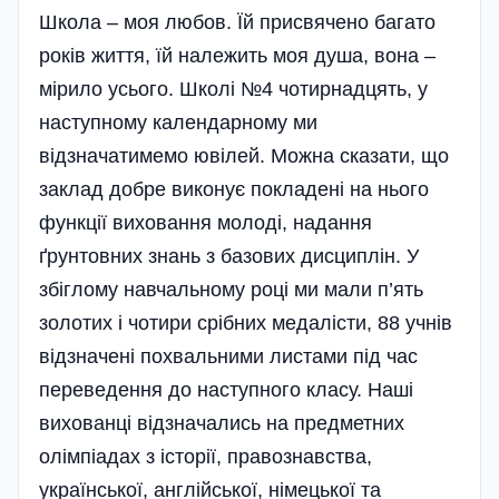
Школа – моя любов. Їй присвячено багато
років життя, їй належить моя душа, вона –
мірило усього. Школі №4 чотирнадцять, у
наступному календарному ми
відзначатимемо ювілей. Можна сказати, що
заклад добре виконує покладені на нього
функції виховання молоді, надання
ґрунтовних знань з базових дисциплін. У
збіглому навчальному році ми мали п’ять
золотих і чотири срібних медалісти, 88 учнів
відзначені похвальними листами під час
переведення до наступного класу. Наші
вихованці відзначались на предметних
олімпіадах з історії, правознавства,
української, англійської, німецької та