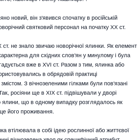
яно новий, він з'явився спочатку в російській
новорічний святковий персонал на початку ХХ ст.
Х ст. не знало звичаю новорічної ялинки. Як елемент
характерна для східних слов'ян у минулому і була
гадується вже в XVI ст. Разом з тим, ялинка або
користовувались в обрядовій практиці
 змістом. З вічнозеленими гілками були пов'язані
ак, росіяни ще в XIX ст. підвішували у дворі
бо ялини, що в одному випадку розглядалось як
сце його проживання.
а втілювала в собі ідею рослинної або життєвої
нні вічнозелена хвоя як специфічний атрибут