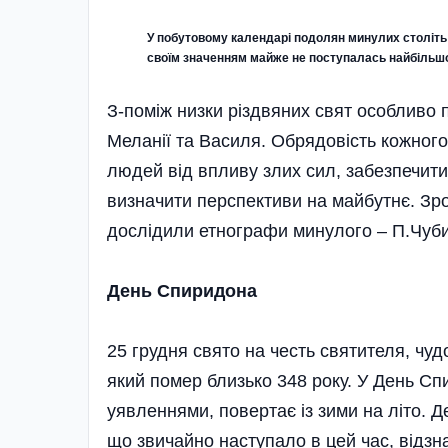
У побутовому календарі подолян минулих століть "
своїм значенням майже не поступалась найбільш
З-поміж низки різдвяних свят особливо 
Меланії та Василя. Обрядовість кожного
людей від впливу злих сил, забезпечити 
визначити перспективи на майбутнє. Зро
дослідили етнографи минулого – П.Чуби
День Спиридона
25 грудня свято на честь святителя, ч
який помер близько 348 року. У День С
уявленнями, повертає із зими на літо. 
що звичайно наступало в цей час, відзна