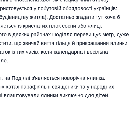
истовується у побутовій обрядовості українців:
 будівництву житла). Достатньо згадати тут хоча б
яється із крислатих гілок сосни або ялиці.
ого в деяких районах Поділля перевищує метр, дуже
тити, що звичай виття гільця й прикрашання ялинки
аток із тих часів, коли календарна і весільна
іле.
т. на Поділлі з'являється новорічна ялинка.
їх хатах парафіяльні священики та у народних
інші влаштовували ялинки виключно для дітей.