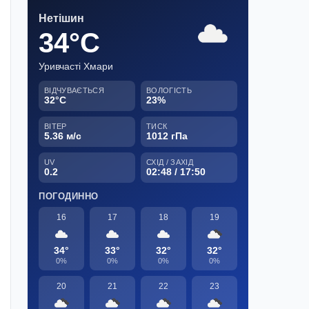
Нетішин
34°C
Уривчасті Хмари
ВІДЧУВАЄТЬСЯ
ВОЛОГІСТЬ
32°C
23%
ВІТЕР
ТИСК
5.36 м/с
1012 гПа
UV
СХІД / ЗАХІД
0.2
02:48 / 17:50
ПОГОДИННО
16
17
18
19
34°
33°
32°
32°
0%
0%
0%
0%
20
21
22
23