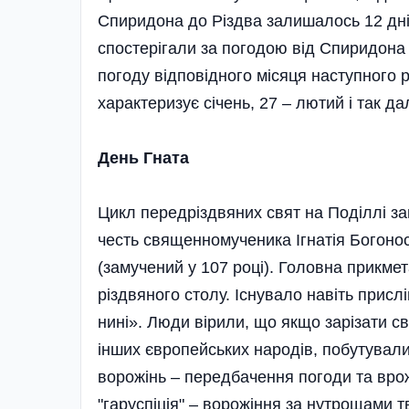
Спиридона до Різдва залишалось 12 днів.
спостерігали за погодою від Спиридона 
погоду відповідного місяця наступного 
характеризує січень, 27 – лютий і так дал
День Гната
Цикл передріздвяних свят на Поділлі за
честь священномученика Ігнатія Богонос
(замучений у 107 році). Головна прикмет
різдвяного столу. Існувало навіть прислів
нині». Люди вірили, що якщо зарізати сви
інших європейських народів, побутували
ворожінь – передбачення погоди та вро
"гаруспіція" – ворожіння за нутрощами 