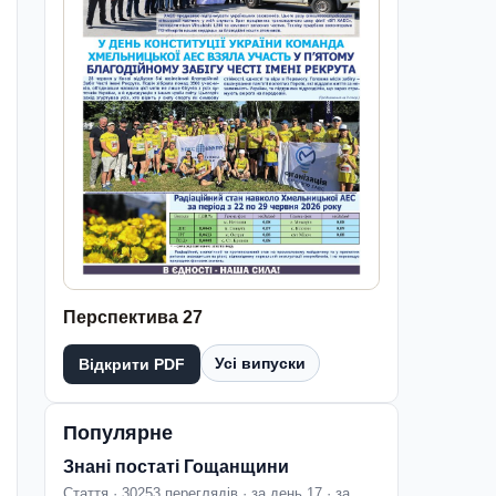
Перспектива 27
Усі випуски
Відкрити PDF
Популярне
Знані постаті Гощанщини
Стаття · 30253 переглядів · за день 17 · за