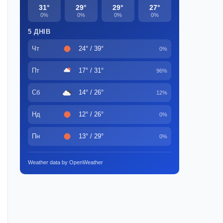
31°
29°
29°
27°
0%
0%
0%
0%
5 ДНІВ
Чт
24° / 39°
0%
Пт
17° / 31°
96%
Сб
14° / 26°
12%
Нд
12° / 26°
0%
Пн
13° / 29°
0%
Weather data by OpenWeather