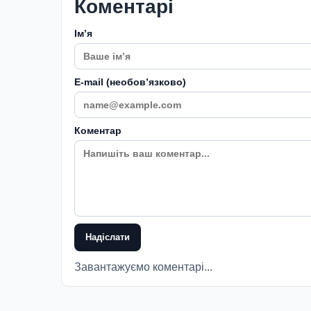
Коментарі
Імʼя
E-mail (необовʼязково)
Коментар
Надіслати
Завантажуємо коментарі...