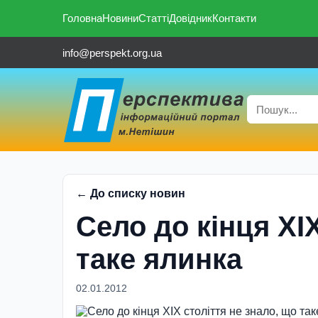
Головна
Новини
Статті
Довідник
Контакти
info@perspekt.org.ua
← До списку новин
Село до кінця ХІ
таке ялинка
02.01.2012