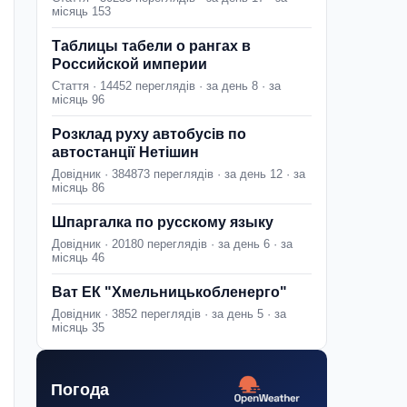
місяць 153
Таблицы табели о рангах в
Российской империи
Стаття · 14452 переглядів · за день 8 · за
місяць 96
Розклад руху автобусів по
автостанції Нетішин
Довідник · 384873 переглядів · за день 12 · за
місяць 86
Шпаргалка по русскому языку
Довідник · 20180 переглядів · за день 6 · за
місяць 46
Ват ЕК "Хмельницькобленерго"
Довідник · 3852 переглядів · за день 5 · за
місяць 35
Погода