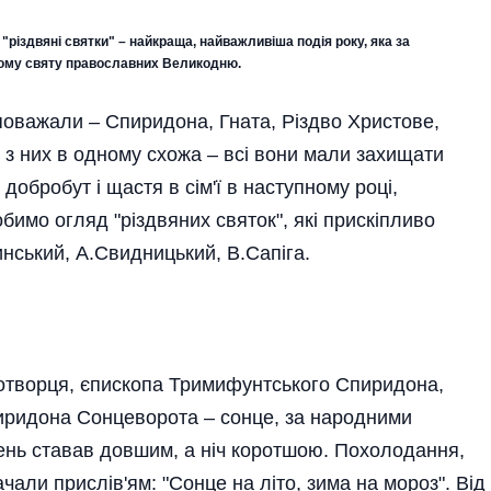
різдвяні святки" – найкраща, найважливіша подія року, яка за
ому святу православних Великодню.
поважали – Спиридона, Гната, Різдво Христове,
 з них в одному схожа – всі вони мали захищати
добробут і щастя в сім'ї в наступному році,
бимо огляд "різдвяних святок", які прискіпливо
нський, А.Свидницький, В.Сапіга.
удотворця, єпископа Тримифунтського Спиридона,
пиридона Сонцеворота – сонце, за народними
День ставав довшим, а ніч коротшою. Похолодання,
чали прислів'ям: "Сонце на літо, зима на мороз". Від