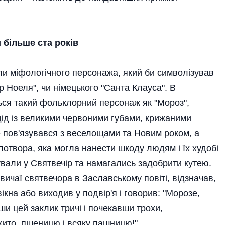
 більше ста років
али міфологічного персонажа, який би символізував
р Ноеля", чи німецького "Санта Клауса". В
ється такий фольклорний персонаж як "Мороз",
дід із великими червоними губами, крижаними
е пов'язувався з веселощами та Новим роком, а
отвора, яка могла нанести шкоду людям і їх худобі
ували у Святвечір та намагались задобрити кутею.
вичаї святвечора в Заславському повіті, відзначав,
ікна або виходив у подвір'я і говорив: "Морозе,
вши цей заклик тричі і почекавши трохи,
жито, пшеницю і всяку пашницю!".