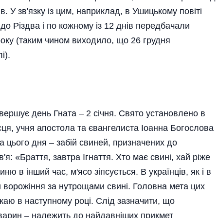
 У зв'язку із цим, наприклад, в Ушицькому повіті
до Різдва і по кожному із 12 днів передбачали
року (таким чином виходило, що 26 грудня
і).
вершує день Гната – 2 січня. Свято установлено в
ця, учня апостола та євангелиста Іоанна Богослова
а цього дня – забій свиней, призначених до
'я: «Браття, завтра Ігнаття. Хто має свині, хай ріже
ню в інший час, м'ясо зіпсується. В українців, як і в
 ворожіння за нутрощами свині. Головна мета цих
жаю в наступному році. Слід зазначити, що
тварин – належить до найдавніших прикмет