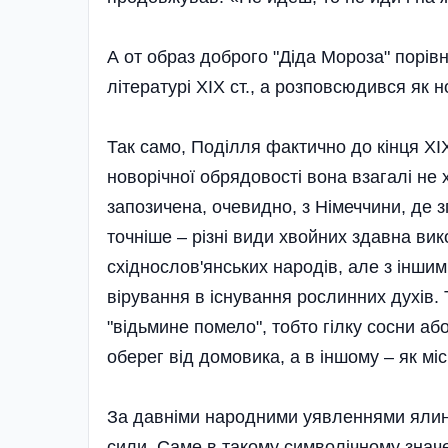
А от образ доброго "Діда Мороза" порівн
літературі XIX ст., а розповсюдився як 
Так само, Поділля фактично до кінця ХІ
новорічної обрядовості вона взагалі не 
запозичена, очевидно, з Німеччини, де з
точніше – різні види хвойних здавна ви
східнослов'янських народів, але з іншим
вірування в існування рослинних духів. Т
"відьмине помело", тобто гілку сосни а
оберег від домовика, а в іншому – як мі
За давніми народними уявленнями ялинк
сили. Саме в такому символічному значе