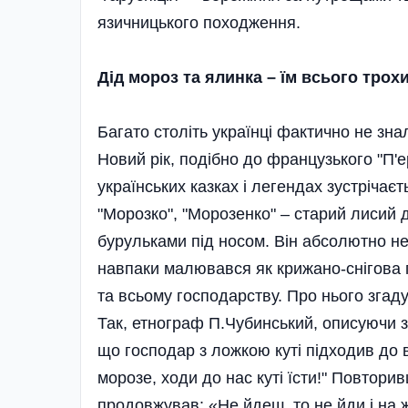
язичницького походження.
Дід мороз та ялинка – їм всього трохи
Багато століть українці фактично не зн
Новий рік, подібно до французького "П'е
українських казках і легендах зустріча
"Морозко", "Морозенко" – старий лисий 
бурульками під носом. Він абсолютно н
навпаки малювався як крижано-снігова п
та всьому господарству. Про нього згад
Так, етнограф П.Чубинський, описуючи з
що господар з ложкою куті підходив до в
морозе, ходи до нас куті їсти!" Повтори
продовжував: «Не йдеш, то не йди і на 