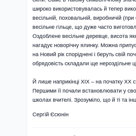
широко використовувалась й тепер викор
весільній, поховальній, виробничій (при
весільне гільце, що дуже часто виготовл
Оздоблене весільне деревце, висота як
нагадує новорічну ялинку. Можна припус
на Новий рік споріднені і беруть свій поч
обрядовість складали ще нероздільне ц
Й лише наприкінці ХІХ – на початку ХХ с
Першими її почали встановлювати у сво
школах вчителі. Зрозуміло, що й ті та 
Сергій Єсюнін