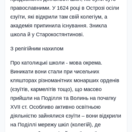
православними. У 1624 році в Острозі осіли
єзуїти, які відкрили там свій колегіум, а
академія припинила існування. Зникла
школа й у Старокостянтинові.
З релігійним нахилом
Про католицькі школи - мова окрема.
Виникати вони стали при чисельних
кляшторах різноманітних монарших орденів
(єзуїтів, кармелітів тощо), що масово
прийшли на Поділля та Волинь на початку
XVIІ ст. Особливо активно освітньою
діяльністю зайнялися єзуїти – вони відкрили
на Поділлі мережу шкіл (колегій), де