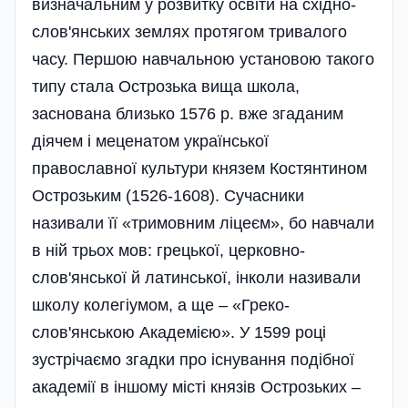
визначальним у розвитку освіти на східно-
слов'янських землях протягом тривалого
часу. Першою навчальною установою такого
типу стала Острозька вища школа,
заснована близько 1576 р. вже згаданим
діячем і меценатом української
православної культури князем Костянтином
Острозьким (1526-1608). Сучасники
називали її «тримовним ліцеєм», бо навчали
в ній трьох мов: грецької, церковно-
слов'янської й латинської, інколи називали
школу колегіумом, а ще – «Греко-
слов'янською Академією». У 1599 році
зустрі­чаємо згадки про існування подібної
академії в іншому місті князів Острозьких –