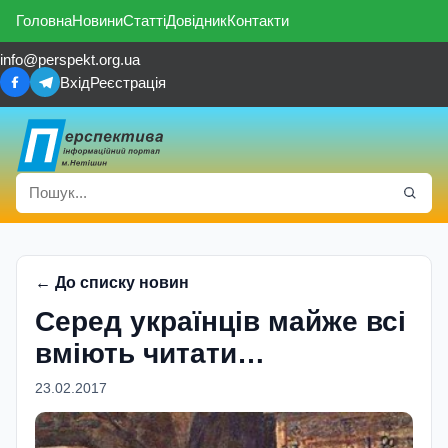
Головна
Новини
Статті
Довідник
Контакти
info@perspekt.org.ua
Вхід
Реєстрація
← До списку новин
Серед українців майже всі
вміють читати…
23.02.2017