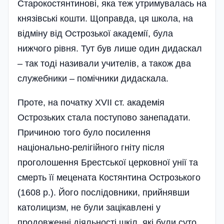
Старокостянтинові, яка теж утримувалась на
князівські кошти. Щоправда, ця школа, на
відміну від Острозької академії, була
нижчого рівня. Тут був лише один дидаскал
– так тоді називали учителів, а також два
служебники – помічники дидаскала.
Проте, на початку XVIІ ст. академія
Острозьких стала поступово занепадати.
Причиною того було посилення
національно-релігійного гніту після
проголошення Брестської церковної унії та
смерть її мецената Костянтина Острозького
(1608 р.). Його послідовники, прийнявши
католицизм, не були зацікавлені у
продовженні діяльності шкіл, які були суто