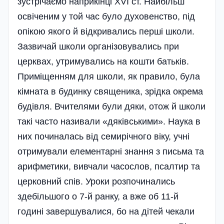
зустрічаємо наприкінці XVI ст. Найбільш
освіченим у той час було духовенство, під
опікою якого й відкривались перші школи.
Зазвичай школи організовувались при
церквах, утримувались на кошти батьків.
Приміщенням для школи, як правило, була
кімната в будинку священика, зрідка окрема
будівля. Вчителями були дяки, отож й школи
такі часто називали «дяківськими». Наука в
них починалась від семирічного віку, учні
отримували елементарні знання з письма та
арифметики, вивчали часослов, псалтир та
церковний спів. Уроки розпочинались
здебільшого о 7-й ранку, а вже об 11-й
годині завершувалися, бо на дітей чекали