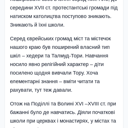
середини XVIІ ст. протестантські громади під
натиском католицтва поступово зникають.
Зникають й їхні школи.
Серед єврейських громад міст та містечок
нашого краю був поширений власний тип
шкіл – хедери та Талмуд-Тори. Навчання
носило явно релігійний характер – діти
посилено щодня вивчали Тору. Хоча
елементарні знання – вміти читати та
рахувати, тут теж давали.
Отож на Поділлі та Волині XVI –XVIIІ ст. при
бажанні було де навчатись. Діяли початкові
школи при церквах і монастирях, у містах та