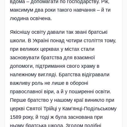
вдома – допомагати по господарству. Рік,
максимум два роки такого навчання – й ти
людина освічена.
Якіснішу освіту давали так звані братські
школи. В Україні понад чотири століття тому,
при великих церквах у містах стали
засновувати братства для взаємної
допомоги, підтримання свого храму в
належному вигляді. Братства відігравали
важливу роль не лише в обороні
православної віри, а й у поширенні освіти.
Перше братство у нашому краї виникло при
церкві Святої Трійці у Кам’янці-Подільському
1589 року, й тоді ж була заснована при
ньому братська школа. Згодом подібні