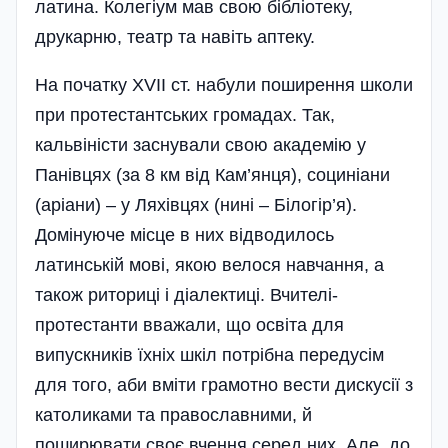
латина. Колегіум мав свою бібліотеку,
друкарню, театр та навіть аптеку.
На початку XVII ст. набули поширення школи
при протестантських громадах. Так,
кальвіністи заснували свою академію у
Панівцях (за 8 км від Кам’янця), социніани
(аріани) – у Ляхівцях (нині – Білогір’я).
Домінуюче місце в них відводилось
латинській мові, якою велося навчання, а
також риториці і діалектиці. Вчителі-
протестанти вважали, що освіта для
випускників їхніх шкіл потрібна передусім
для того, аби вміти грамотно вести дискусії з
католиками та православними, й
поширювати своє вчення серед них. Але, до