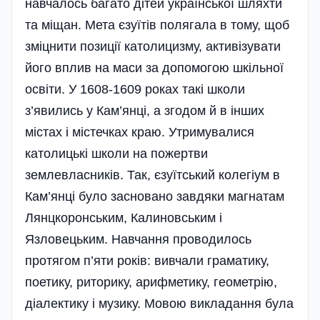
навчалось багато дітей української шляхти
та міщан. Мета єзуїтів полягала в тому, щоб
зміцнити позиції католицизму, активізувати
його вплив на маси за допомогою шкільної
освіти. У 1608-1609 роках такі школи
з’явились у Кам’янці, а згодом й в інших
містах і містечках краю. Утримувалися
католицькі школи на пожертви
землевласників. Так, єзуїтський колегіум в
Кам’янці було засновано завдяки магнатам
Лянцкоронським, Калиновським і
Язловецьким. Навчання проводилось
протягом п’яти років: вивчали граматику,
поетику, риторику, арифметику, геометрію,
діалектику і музику. Мовою викладання була