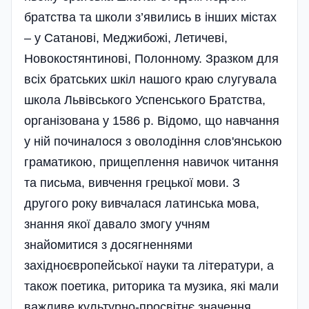
братства та школи з’явились в інших містах
– у Сатанові, Меджибожі, Летичеві,
Новокостянтинові, Полонному. Зразком для
всіх братських шкіл нашого краю слугувала
школа Львівського Успенського Братства,
організована у 1586 р. Відомо, що навчання
у ній починалося з оволоді­ння слов'янською
граматикою, прищеплення навичок читання
та письма, вивчення грецької мови. З
другого року вивчалася латинська мова,
знання якої давало змогу учням
знайомитися з досягненнями
західноєвропейської науки та літератури, а
також поетика, риторика та музика, які мали
важливе культурно-просвітнє значення.