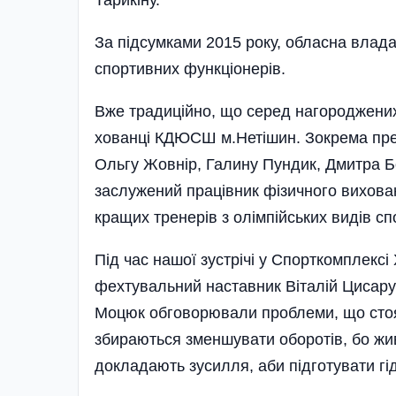
За підсумками 2015 року, обласна влада
спортивних функ­ці­онерів.
Вже тра­ди­ційно, що серед наго­ро­джених у
хо­ванці КДЮСШ м.Не­тішин. Зокрема пре
Ольгу Жовнір, Галину Пундик, Дмитра Бо
заслужений працівн­ик фізичного вихованн
кращих тренерів з олімпійських видів сп
Під час нашої зус­трічі у Спорткомплекс
фехтувальний настав­ник Віта­лій Циса
Моцюк обговорювали проблеми, що стоят
збираються зменшувати оборотів, бо жи
докладають зусилля, аби підготувати гі