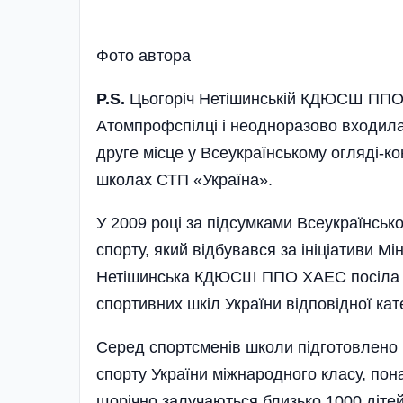
Фото автора
P.S.
Цьогоріч Неті­шинській КДЮСШ ППО
Атомпрофспілці і неодноразово входила
друге
місце у Всеукраїн­ському огляді-к
школах СТП «Україна».
У 2009 році за підсумками Всеукраїнсько
спорту, який відбувався за ініціативи Мін
Нетішинська КДЮСШ ППО ХАЕС посіла тр
спортивних шкіл України відповідної кате
Серед спортсменів школи підготовлено 
спорту України міжнародного класу, пон
щорічно залучаються близько 1000 дітей