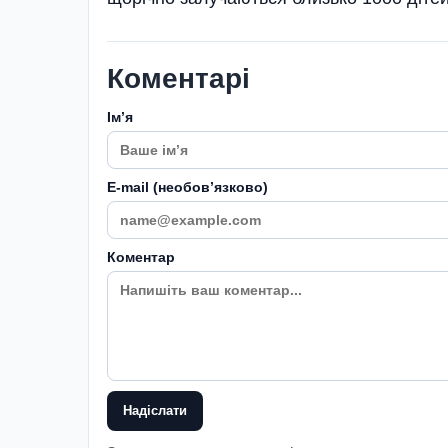
Коментарі
Імʼя
E-mail (необовʼязково)
Коментар
Надіслати