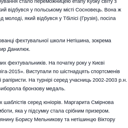
рування стало переможницею етапу Кубку світу з
ий відбувся у польському місті Сосновець. Вона ж
молоді, який відбувся у Тбілісі (Грузія), посіла
хованці фехтувальної школи Нетішина, зокрема
мир Данилюк.
ших фехтувальників. На початку року у Києві
іга-2015». Виступали по шістнадцять спортсменів
і рапіристи.
На турнірі серед учасниць 2002-2003 р.н.
 виборола бронзову медаль.
х шаблістів серед юніорів. Маргарита Смір­нова
боти, яка у підсумку стала срібним призером.
иянину Борису Мельникову та нетішинцю Віктору