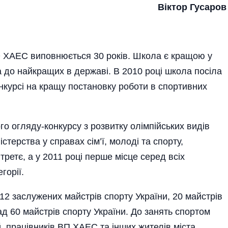
Віктор Гусаров
 ХАЕС виповнюється 30 років. Школа є кращою у
 до найкращих в державі. В 2010 році школа посіла
онкур­сі на кращу постановку роботи в спортивних
го огляду-конкурсу з розвитку олімпійських видів
істерства у справах сім’ї, молоді та спорту,
етє, а у 2011 році перше
місце серед всіх
горії.
12 заслужених майстрів спорту України, 20
майстрів
ад 60
майстрів спорту України. До занять спортом
 працівників ВП ХАЕС та інших жителів міста.