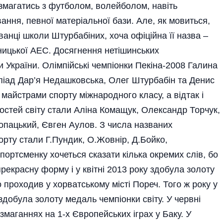
змагатись з футболом, волейболом, на­віть
ання, певної матеріальної бази. Але, як мовиться,
анці школи Штурбабіних, хоча офі­ційна її назва –
цької АЕС. Досягнення нетішинських
 України. Олімпійські чемпіонки Пекіна-2008 Галина
піад Дар’я Недашковська, Олег Штурбабін та Денис
айстрами спор­ту­ міжнародного класу, а відтак і
остей світу стали Аліна Комащук, Олександр Торчук,
опацький, Єв­ген Аулов. З числа названих
рту стали Г.Пундик, О.Жов­нір, Д.Бойко,
рт­­сменку хочеться сказати кілька окремих слів, бо
рекрасну форму і у квітні 2013 року здобула золоту
 проходив у хорватському місті Пореч. Того ж року у
добула золоту медаль чемпіонки світу. У червні
маганнях на 1-х Європейських іграх у Баку. У