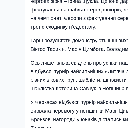
чергова зірка – Ірина Щукла. Це юне да
фехтування на шаблях серед юніорів, як
на чемпіонаті Європи з фехтування серед 
третю сходинку п’єдесталу.
Гарні результати демонструють інші ви
Віктор Тарикін, Марія Цимбота, Володи
Ось лише кілька свідчень про успіхи на
відбувся турнір найсильніших «Дитяча л
різних вікових груп: шаблісти, шпажисти 
шаблістка Катерина Савчук із Нетішина
У Черкасах відбувся турнір найсильніши
вирвала перемогу у нетішинки Марії Цим
Бронзові нагороди у юнаків дістались к
Тарикіну.