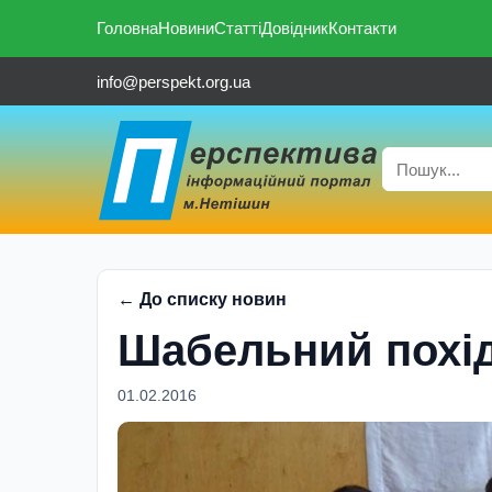
Головна
Новини
Статті
Довідник
Контакти
info@perspekt.org.ua
← До списку новин
Шабельний похi
01.02.2016