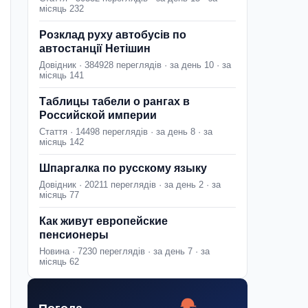
місяць 232
Розклад руху автобусів по
автостанції Нетішин
Довідник · 384928 переглядів · за день 10 · за
місяць 141
Таблицы табели о рангах в
Российской империи
Стаття · 14498 переглядів · за день 8 · за
місяць 142
Шпаргалка по русскому языку
Довідник · 20211 переглядів · за день 2 · за
місяць 77
Как живут европейские
пенсионеры
Новина · 7230 переглядів · за день 7 · за
місяць 62