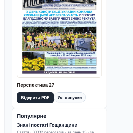
Перспектива 27
Усі випуски
Відкрити PDF
Популярне
Знані постаті Гощанщини
Стаття · 30332 переглядів · за день 15 · за