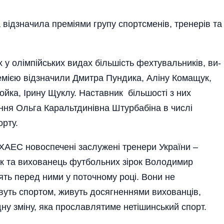
 відзначила преміями групу спортсменів, тренерів та
 олім­пій­сь­ких видах біль­шість фехту­валь­ни­ків, ви­
мією від­значили Дмитра Пундика, Алі­ну Комащук,
йка, Ірину Щуклу. Нас­тавник більшості з них
я Ольга Ка­ра­льт­динівна Штур­ба­біна в числі
орту.
і ХАЕС новоспечені за­служені тренери України –
рук та вихованець футбольних зірок Володимир
ь перед ними у поточному році. Вони не
вуть спортом, живуть досягненнями вихованців,
дну зміну, яка прославлятиме нетішинський спорт.