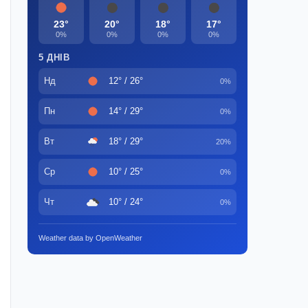
23°
20°
18°
17°
0%
0%
0%
0%
5 ДНІВ
Нд
12° / 26°
0%
Пн
14° / 29°
0%
Вт
18° / 29°
20%
Ср
10° / 25°
0%
Чт
10° / 24°
0%
Weather data by OpenWeather