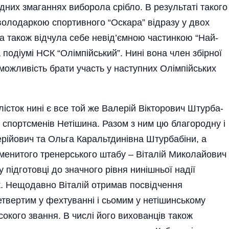
ндних змаганнях виборола срібло. В результа­ті такого
 володаркою спортивного “Оскара” відразу у двох
и”, а також відчула себе невід’ємною частинкою “Най­
 подіумі НСК “Олімпійський”. Нині вона член збірної
а можливість брати участь у наступних Олімпійських
ток нині є все той же Вале­рій Вік­торович Штурба­
 спортсменів Нетішина. Разом з ним цю благородну і
ерійович та Ольга Каральтдинівна Штур­бабіни, а
аменитого тренерського штабу – Віталій Миколайо­вич
підготовці до значного рівня нинішньої надії
. Нещодавно Віталій отримав посвідчення
етвертим у фехтуванні і сьомим у нетішинському
со­кого звання. В числі його вихованців також