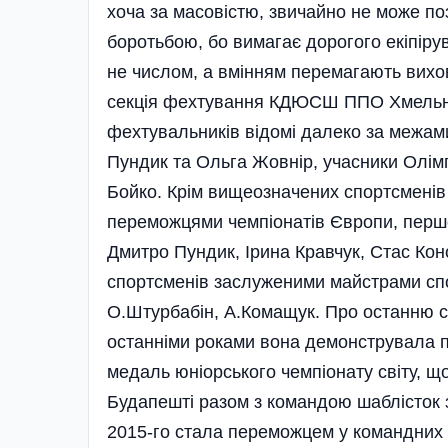
хоча за масовістю, звичайно не може по
боротьбою, бо вимагає дорогого екіпірув
не числом, а вмін­ням перемагають вихов
секція фехтування КДЮСШ ППО Хмельни
фехтувальників відомі далеко за межами
Пундик та Ольга Жовнір, учасники Олім
Бойко. Крім вищеозначених спортсменів м
переможцями чемпіо­натів Європи, перш
Дмитро Пундик, Ірина Кравчук, Стас Кон
спортсменів за­служеними майстрами спо
О.Штурбабін, А.Комащук. Про останню спо
останніми роками вона демон­струвала п
медаль юніорського чемпіонату світу, що
Будапешті разом з командою шаблісток з
2015-го стала переможцем у командних з