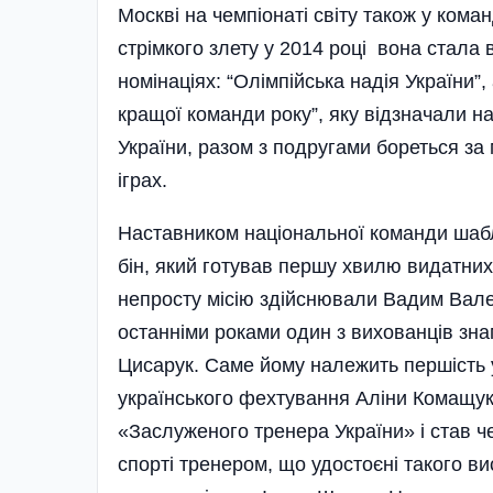
Москві на чемпіонаті світу також у кома
стрімкого злету у 2014 році вона стала
номінаціях: “Олім­пій­сь­ка надія Україн
кращої команди року”, яку відзначали на
України, разом з подругами боре­ть­ся з
іграх.
Наставником національної команди шабліс
бін, який готував першу хвилю видатних
непрос­ту місію здійс­нювали Вадим Ва­л
останніми роками один з вихован­ців зн
Цисарук. Саме йому належить першість у 
українського фехтування Аліни Комащук
«Заслуженого тренера України» і став ч
спорті трене­ром, що удостоєні такого ви