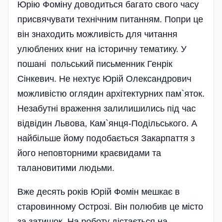
Юрію Фоміну доводиться багато свого часу
присвячувати технічним питанням. Попри це
він знаходить можливість для читання
улюблених книг на історичну тематику. У
пошані польський письменник Генрік
Сінкевич. Не нехтує Юрій Олександрович
можливістю оглядин архітектурних пам`яток.
Незабутні враження залилишились під час
відвідин Львова, Кам`янця-Поді­льського. А
найбільше йому подобається Закарпаття з
його неповторними краєвидами та
талановитими людьми.
Вже десять років Юрій Фомін мешкає в
старовинному Острозі. Він полюбив це місто
за затишок. На роботу дістається на