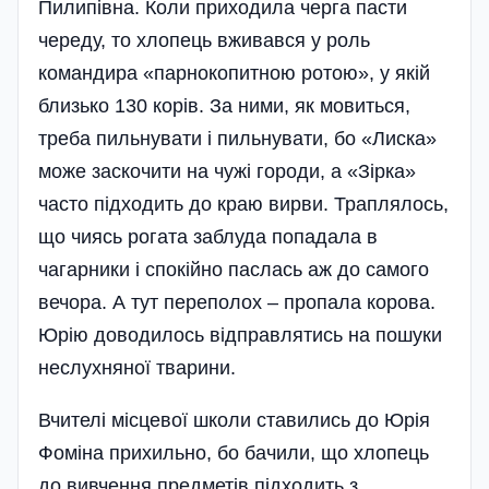
Пилипівна. Коли приходила черга пасти
череду, то хлопець вживався у роль
командира «парнокопитною ротою», у якій
близько 130 корів. За ними, як мовиться,
треба пильнувати і пильнувати, бо «Лиска»
може заскочити на чужі городи, а «Зірка»
часто підходить до краю вирви. Траплялось,
що чиясь рогата заблуда попадала в
чагарники і спокійно паслась аж до самого
вечора. А тут переполох – пропала корова.
Юрію доводилось відправлятись на пошуки
неслухняної тварини.
Вчителі місцевої школи ставились до Юрія
Фоміна прихильно, бо бачили, що хлопець
до вивчення предметів підходить з