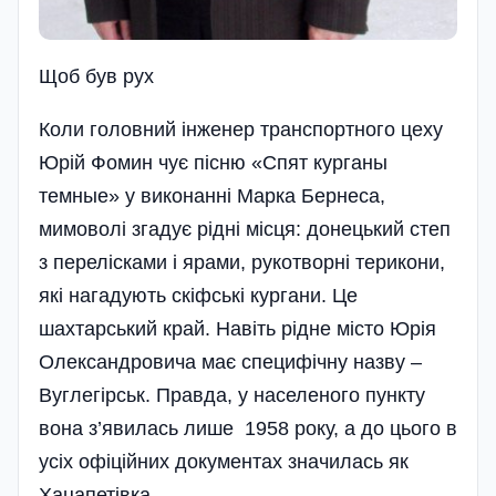
Щоб був рух
Коли головний інженер транспортного цеху
Юрій Фомин чує пісню «Спят курганы
темные» у виконанні Марка Бернеса,
мимоволі згадує рідні місця: донецький степ
з перелісками і ярами, рукотворні терикони,
які нагадують скіфські кургани. Це
шахтарський край. Навіть рідне місто Юрія
Олександровича має специфічну назву –
Вуглегірськ. Правда, у населеного пункту
вона з’явилась лише 1958 року, а до цього в
усіх офіційних документах значилась як
Хацапетівка.