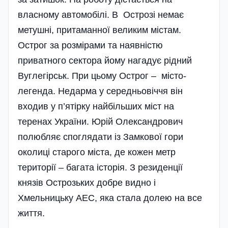
власному автомобілі. В Острозі немає
метушні, притаманної великим містам.
Острог за розмірами та наявні­стю
приватного сектора йому нагадує рідний
Вуглегірськ. При цьому Острог – місто-
легенда. Недарма у середньовіччя він
входив у п’ятірку найбільших міст на
теренах України. Юрій Олександрович
полюбляє споглядати із Замкової гори
околиці старого міста, де кожен метр
території – багата історія. З резиденції
князів Острозьких добре видно і
Хмельницьку АЕС, яка стала долею на все
життя.