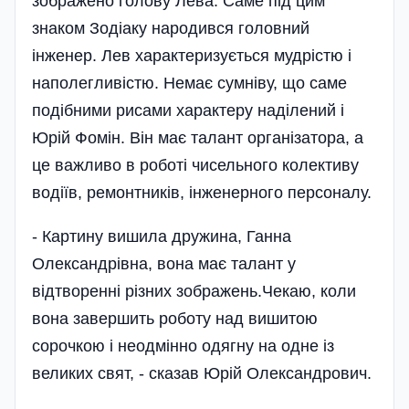
зображено голову Лева. Саме під цим
знаком Зодіаку народився головний
інженер. Лев характеризується мудрістю і
наполегливістю. Немає сумні­ву, що саме
подібними рисами характеру наді­лений і
Юрій Фомін. Він має талант організатора, а
це важливо в роботі чисельного колективу
водіїв, ремонтників, інженерного персоналу.
- Картину вишила дружина, Ганна
Олександрівна, вона має талант у
відтворенні різних зображень.Чекаю, коли
вона завершить роботу над вишитою
сорочкою і неодмінно одягну на одне із
великих свят, - сказав Юрій Олександрович.