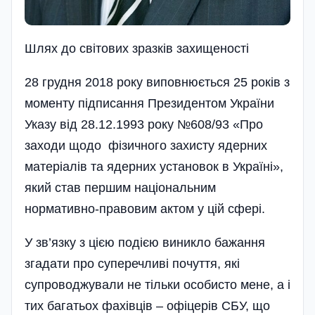
Шлях до свiтових зразкiв захищеностi
28 грудня 2018 року виповнюється 25 років з
моменту підписання Президентом України
Указу від 28.12.1993 року №608/93 «Про
заходи щодо фізичного захисту ядерних
матеріалів та ядерних установок в Україні»,
який став першим національним
нормативно-правовим актом у цій сфері.
У зв’язку з цією подією виникло бажання
згадати про суперечливі почуття, які
супрово­джували не тільки особисто мене, а і
тих багатьох фахівців – офіцерів СБУ, що