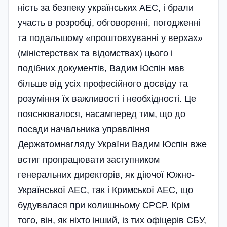
ність за безпеку українських АЕС, і брали
участь в розробці, обговоренні, погодженні
та подальшому «проштовхуванні у верхах»
(міні­стерствах та відомствах) цього і
подібних документів, Вадим Юспін мав
більше від усіх професійного досвіду та
розуміння їх важливості і необхідності. Це
пояснювалося, насамперед тим, що до
посади начальника управління
Держатомнагляду України­ Вадим Юспін вже
встиг пропрацювати заступником
генеральних директорів, як діючої Южно-
Української АЕС, так і Кримської АЕС, що
будувалася при колишньому СРСР. Крім
того, він, як ніхто інший, із тих офіцерів СБУ,