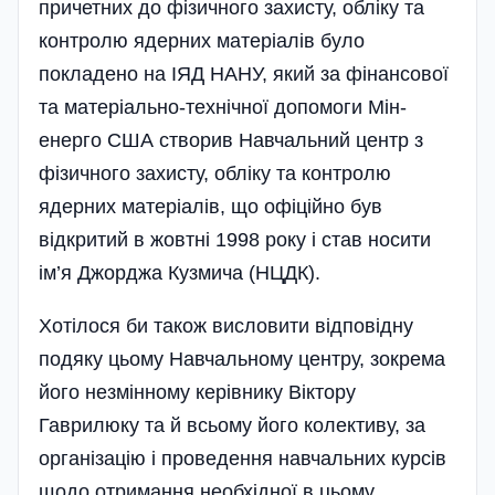
причетних до фізичного захисту, обліку та
контролю ядерних матеріалів було
покладено на ІЯД НАНУ, який за фінансової
та матеріально-технічної допомоги Мін­
енерго США створив Навчальний центр з
фізичного захисту, обліку та контролю
ядерних матеріалів, що офіційно був
відкритий в жовтні 1998 року і став носити
ім’я Джорджа Кузмича (НЦДК).
Хотілося би також висловити від­повідну
подяку цьому Навчальному центру, зокрема
його незмінному керівни­ку Віктору
Гаврилюку та й всьому­ його колективу, за
організацію і проведення навчальних курсів
щодо отримання необхідної в цьому