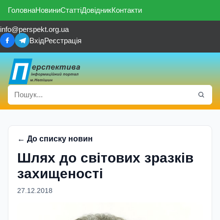
Головна
Новини
Статті
Довідник
Контакти
info@perspekt.org.ua
Вхід
Реєстрація
← До списку новин
Шлях до свiтових зразкiв
захищеностi
27.12.2018