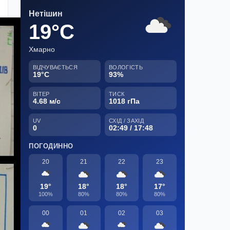
Нетішин
19°C
Хмарно
ВІДЧУВАЄТЬСЯ
ВОЛОГІСТЬ
19°C
93%
ВІТЕР
ТИСК
4.68 м/с
1018 гПа
UV
СХІД / ЗАХІД
0
02:49 / 17:48
ПОГОДИННО
20
21
22
23
19°
18°
18°
17°
100%
80%
80%
80%
00
01
02
03