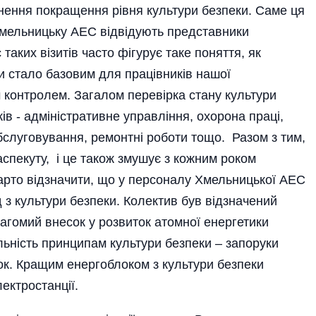
агнення покращення рівня культури безпеки. Саме ця
 Хмельницьку АЕС відвідують представники
 таких візитів часто фігурує таке поняття, як
ки стало базовим для працівників нашої
м контролем. Загалом перевірка стану культури
 - ад­мі­ні­стративне управління, охорона праці,
обслуговування, ремонтні роботи тощо. Разом з тим,
аспекуту, і це також змушує з кожним роком
Варто відзначити, що у персоналу Хмельницької АЕС
з культури безпеки. Колектив був відзначений
гомий внесок у розвиток атомної енергетики
ильність принципам культури безпеки – запоруки
ок. Кращим енергоблоком з культури безпеки
ектростанції.