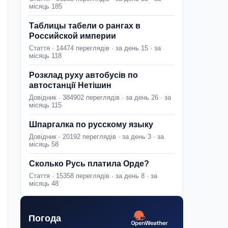
місяць 185
Таблицы табели о рангах в
Российской империи
Стаття · 14474 переглядів · за день 15 · за
місяць 118
Розклад руху автобусів по
автостанції Нетішин
Довідник · 384902 переглядів · за день 26 · за
місяць 115
Шпаргалка по русскому языку
Довідник · 20192 переглядів · за день 3 · за
місяць 58
Сколько Русь платила Орде?
Стаття · 15358 переглядів · за день 8 · за
місяць 48
Погода