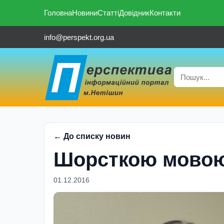
Головна
Новини
Статті
Довідник
Контакти
info@perspekt.org.ua
← До списку новин
Шорсткою мовою
01.12.2016