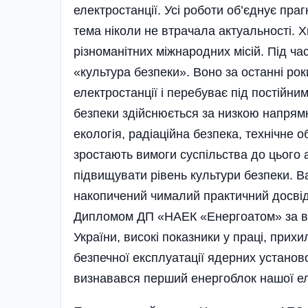
електростанції. Усі роботи об’єднує пр
тема ніколи не втрачала актуальності.
різноманітних міжнародних місій. Під час
«культура безпеки». Воно за останні ро
електростанції і перебуває під постійни
безпеки здійснюється за низкою напрямків
екологія, радіаційна безпека, технічне 
зростають вимоги суспільства до цього 
підвищувати рівень культури безпеки. 
накопичений чималий практичний досвід 
Дипломом ДП «НАЕК «Енергоатом» за ва
України, високі показники у праці, прих
безпечної експлуатації ядерних установ
визнавався перший енергоблок нашої ел