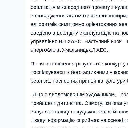
реалізація міжнародного проекту з куль
впровадження автоматизованої інформац
алгоритмів симптомно-орієнтованих авар
введено в дослідну експлуатацію на п
управління ВП ХАЕС. Наступний крок –
енерго­блока Хмельницької АЕС.
Після оголошення результатів конкурсу п
поспілкувався із його активними учасник
реалізації основних принципів культури 
-Я не є дипломованим художником, - ро
прийшло з дитинства. Самотужки опанува
випускаю олівці та художні пензлі й пон
цікаву інформацію сприймає на основі 