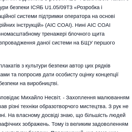
тури безпеки ІСЯБ U1.05/09T3 «Розробка і
ійної системи підтримки оператора на основі
ійних інструкцій» (АІС СОАІ). Нині АІС СОАІ
овномасштабному тренажері блочного щита
 впровадження даної системи на БЩУ першого
лакатів з культури безпеки автор цих рядків
ами та попросив дати особисту оцінку концепції
безпеки на виробництві.
зповідає Михайло Несвіт. - Захоплення малюванням
в різні техніки образотворчого мистецтва. З рук не
ині. На власному досвіді знаю, що більшість людей
графічних зображень. Тому із великим задоволенням