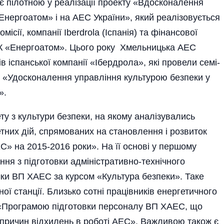
є пілотною у реалізації проекту «Вдосконалення
Енергоатом» і на АЕС України», який реалізовується
ісії, компанії Iberdrola (Іспанія) та фінансової
ЕК «Енергоатом». Цього року Хмельницька АЕС
іспанської компанії «Ібердрола», які провели се­мі­
T5 «Удосконалення управління куль­турою безпеки у
».
ту з культури безпеки, на якому аналізувались
тних дій, спрямованих на становлення і розвиток
» на 2015-2016 роки». На її основі у першому
ння з підготовки адміністративно-технічного
мки ВП ХАЕС за курсом «Культура безпеки». Таке
ї станції. Близько сотні працівників енергетичного
а «Програмою під­готовки персоналу ВП ХАЕС, що
х причин відхилень в роботі АЕС». Важливою також є