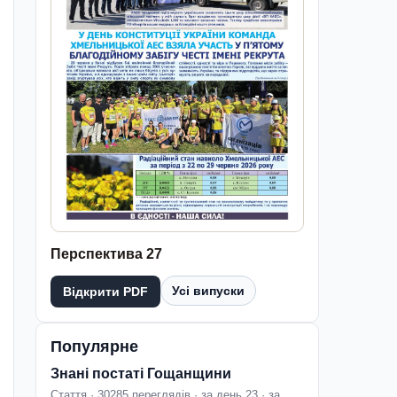
Перспектива 27
Усі випуски
Відкрити PDF
Популярне
Знані постаті Гощанщини
Стаття · 30285 переглядів · за день 23 · за