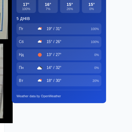
17°
16°
15°
15°
100%
7%
26%
0%
5 ДНІВ
Пт
19° / 31°
100%
Сб
15° / 26°
100%
Нд
13° / 27°
0%
Пн
14° / 32°
0%
Вт
18° / 30°
20%
Weather data by OpenWeather