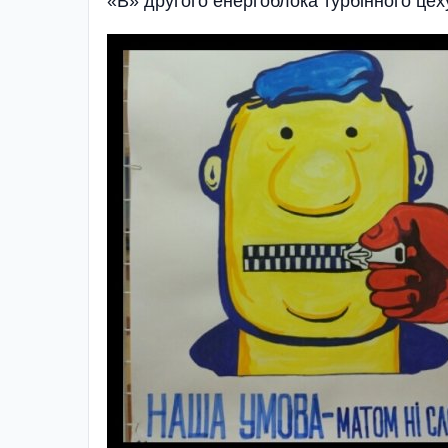
«В» другого енергоблока турбінного цеху