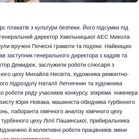
 плакатів з культури безпеки. Його підсумки під
в генеральний директор Хмельницької АЕС Микола
ули вручені Почесні грамоти та подяки. Найвищих
ював заступник генерального директора з кадрів та
ктор Демидюк, заслужили роботи слюсаря з
ного цеху Михайла Несвіта, художника ремонтно-
го підрозділу Наталії Летнячнин та художника
о роботи ряду учасників конкурсу, зокрема інженера
ахисту Юрія Новака, машиніста-обхідника турбінного
нь, лаборанта хімічного аналізу хімічного цеху
 турбінного цеху Лілії Пашинської, прибиральника
ідзначено й колективні роботи працівників зміни