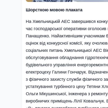
Шорсткою мовою плаката
На Хмельницькій АЕС завершився конкурс
час господарської оперативки оголоси
Панащенко. Найактивнішим учасникам б
оцінок від конкурсної комісії, яку очол
соціальних питань Хмельницької АЕС Ві
обслуговування обладнання гідротехніч
будівельного управління енергоремонтно
електроцеху Галини Гончарук. Відзначен
з фізичного захисту служби фізичного з
устаткування турбінного цеху Тетяни Хло
Ольги Мікушинської, інженера з ремонту
виробничих приміщень Лілії Ковальчук. В