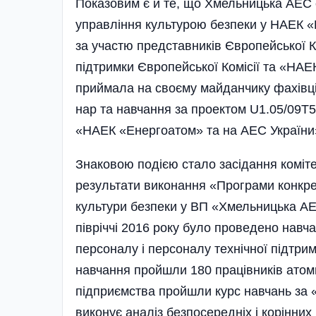
Показовим є й те, що Хмельницька АЕС 
управління культурою безпеки у НАЕК «
за участю представників Європейської Ком
підтримки Європейської Комісії та «НА
приймала на своєму майданчику фахівців 
нар та нав­ча­ння за проектом U1.05/09
«НАЕК «Енерго­атом» та на АЕС України
Знаковою подією стало засідання коміте
результати виконання «Програми конкре
культури безпеки у ВП «Хмельницька АЕС
півріччі 2016 року було проведено навча
персоналу і персоналу технічної підтри
навчання пройшли 180 працівників атомно
під­приємства прой­шли курс навчань з
виконує аналіз безпосередніх і корінни