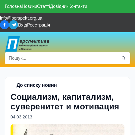
Головна
Новини
Статті
Довідник
Контакти
info@perspekt.org.ua
Вхід
Реєстрація
← До списку новин
Социализм, капитализм,
суверенитет и мотивация
04.03.2013