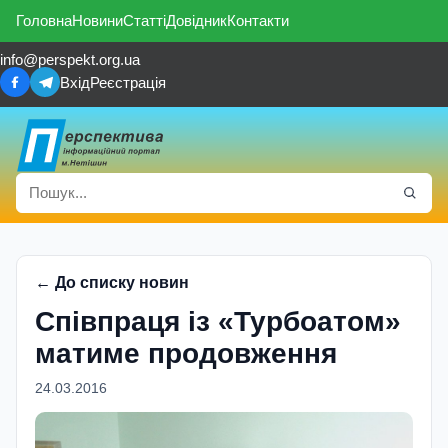
Головна
Новини
Статті
Довідник
Контакти
info@perspekt.org.ua
Вхід
Реєстрація
← До списку новин
Спiвпраця iз «Турбоатом»
матиме продовження
24.03.2016