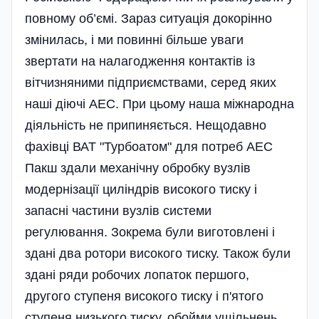
повному об’ємі. Зараз ситуація докорінно
змінилась, і ми повинні більше уваги
звертати на налагодження контактів із
вітчизняними підприємствами, серед яких
наші діючі АЕС. При цьому наша міжнародна
діяльність не припиняється. Нещодавно
фахівці ВАТ "Турбоатом" для потреб АЕС
Пакш здали механічну обробку вузлів
модернізації циліндрів високого тиску і
запасні частини вузлів системи
регулювання. Зокрема були виготовлені і
здані два ротори високого тиску. Також були
здані ряди робочих лопаток першого,
другого ступеня високого тиску і п'ятого
ступеня низького тиску, обойми ущільнень