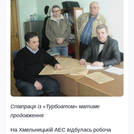
Спiвпраця iз «Турбоатом» матиме
продовження
На Хмельницькій АЕС відбулась робоча