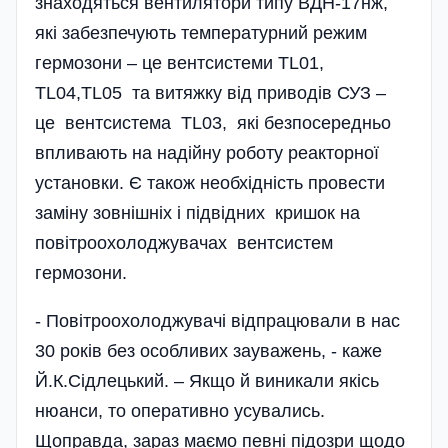
знаходяться вентилятори типу ВДН-17нж,
які забезпечують температурний режим
гермозони – це вентсистеми TL01,
TL04,TL05 та витяжку від приводів СУЗ –
це вентсистема ТL03, які безпосередньо
впливають на надійну роботу реакторної
установки. Є також необхідність провести
заміну зовнішніх і підвідних кришок на
повітроохоло­джувачах вентсистем
гермозони.
- Повітроохолоджувачі відпрацювали в нас
30 років без особливих зауважень, - каже
Й.К.Сідлецький. – Якщо й виникали якісь
нюанси, то оперативно усувались.
Щоправда, зараз маємо певні підозри щодо