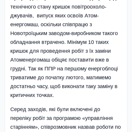
технічного стану кришок повітроохоло­
джувачів, випуск яких освоїв Атом­
енергомаш, оскільки співпрацю з
Новотроїцьким заводом-виробником такого
обладнання втрачено. Міні­мум 10 таких
кришок для проведення робіт з їх заміни
Атоменергомаш обіцяє поставити вже в
грудні. Так як ППР на першому енергоблоці
триватиме до початку лютого, матимемо
достатньо часу, щоб виконати таку заміну в
критичних точках.
Серед заходів, які були включені до
переліку робіт за програмою «управління
старінням», співрозмовник назвав роботи по