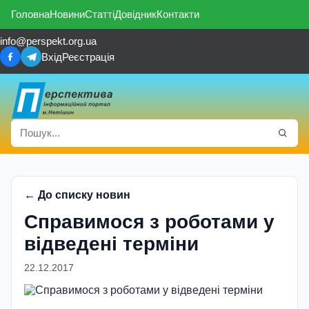
Головна
Новини
Статті
Довідник
Контакти
info@perspekt.org.ua
Вхід
Реєстрація
← До списку новин
Справимося з роботами у
вiдведенi термiни
22.12.2017