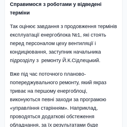
Справимося з роботами у вiдведенi
термiни
Так оцінює завдання з продовження термінів
експлуатації енерго­блока №1, які стоять
перед персоналом цеху вентиляції і
кондиціювання, заступник начальника
підрозділу з ремонту Й.К.Сідлецький.
Вже під час поточного планово-
попереджувального ремонту, який якраз
триває на першому енерго­блоці,
виконуються певні заходи за програмою
«управління старінням». Наприклад,
проводяться додаткові обстеження
обладнання, за їх результатами буде