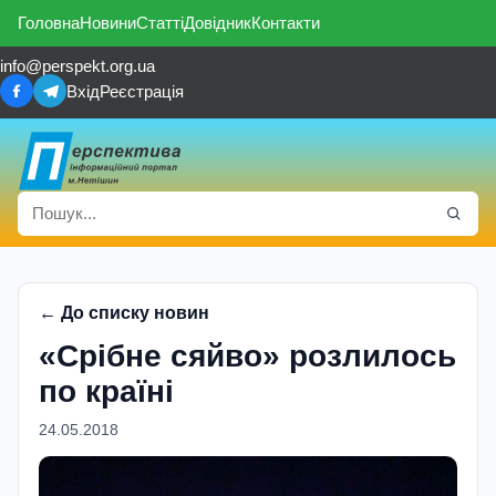
Головна
Новини
Статті
Довідник
Контакти
info@perspekt.org.ua
Вхід
Реєстрація
← До списку новин
«Срібне сяйво» розлилось
по країні
24.05.2018