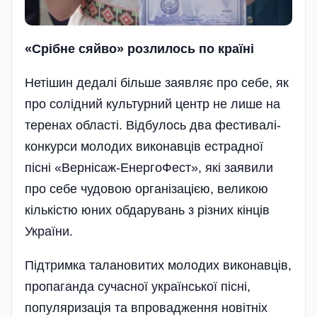
«Ср
ібне сяйво»
розлилось по країн
і
Нетішин дедалі більше заявляє про себе, як
про солідний культурний центр не лише на
теренах об­ла­сті. Відбулось два фестивалі-
конкур­си молодих виконавців естрадної
пісні «Вернісаж-ЕнергоФест», які заявили
про себе чудовою організацією, великою
кіль­кістю юних обдарувань з різних кінців
України.
Підтримка талановитих молодих виконавців,
пропаганда сучасної української пісні,
популяризація та впровадження новітніх