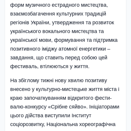
форм музичного естрадного мистецтва,
взаємозбагачення культурних традицій
регіонів України, утвердження та розвиток
українського вока­льного мистецтва та
української мови, формування та під­тримка
позитивного іміджу атомної енергетики –
завдання, що ста­вить перед собою цей
фестиваль, втілюються у життя.
На збіглому тижні нову хвилю позитиву
внесено у культурно-мисте­цьке життя міста і
краю започаткуванням відкритого фести­
валю-конкурсу «Срібне сяйво». Ініціаторами
цього дійства виступили Інститут
соціорозвитку, Національна хореографічна