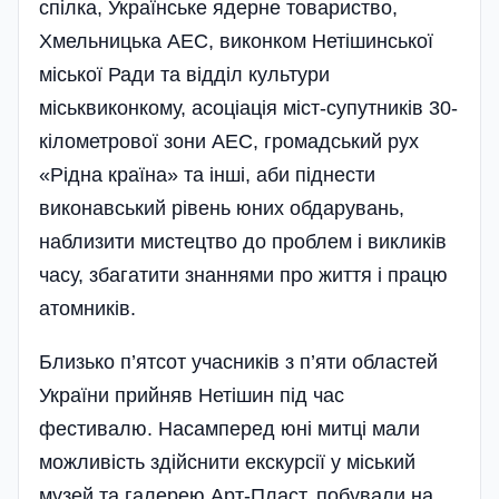
спілка, Українське ядерне товариство,
Хмельницька АЕС, виконком Нетішинської
міської Ради та відділ культури
міськвиконкому, асоціація міст-супутників 30-
кілометрової зо­ни АЕС, громадський рух
«Рідна країна» та інші, аби піднести
виконавський рівень юних обдарувань,
наблизити мистецтво до проблем і викликів
часу, збагатити знаннями про життя і працю
атомників.
Близько п’ятсот учасників з п’яти областей
України при­йняв Нетішин під час
фестивалю. Насамперед юні митці мали
можли­вість здійснити екскурсії у міський
музей та галерею Арт-Пласт, побували на