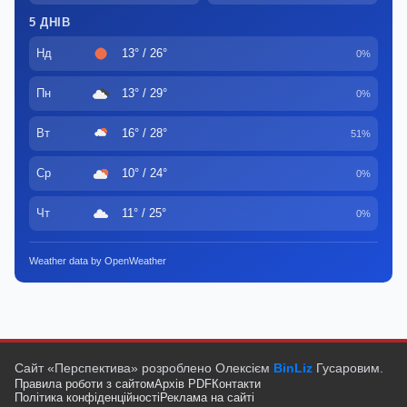
5 ДНІВ
Нд
13° / 26°
0%
Пн
13° / 29°
0%
Вт
16° / 28°
51%
Ср
10° / 24°
0%
Чт
11° / 25°
0%
Weather data by OpenWeather
Сайт «Перспектива» розроблено Олексієм
BinLiz
Гусаровим.
Правила роботи з сайтом
Архів PDF
Контакти
Політика конфіденційності
Реклама на сайті