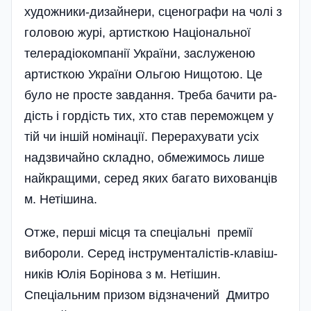
художники-дизайнери, сценографи на чолі з
головою журі, артисткою Національної
телерадіокомпанії України, заслуженою
артисткою України Ольгою Нищотою. Це
було не просте завдання. Треба бачити ра­
дість і гордість тих, хто став переможцем у
тій чи іншій номінації. Перерахувати усіх
надзвичайно складно, обмежимось лише
найкращими, серед яких багато вихованців
м. Нетішина­.
Отже, перші місця та спеці­а­льні премії
вибороли. Серед інструменталістів-клаві­ш­
ників Юлія Борі­нова з м. Не­ті­шин.
Спеціальним при­зом відзначений Дмитро