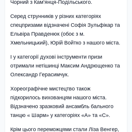
Чорний з Кам’янця-Поді­льського.
Серед струнників у різних категоріях
спецпризами відзначені Софія­ Зульфікар та
Ельвіра Правденюк (обоє з м.
Хмельницький), Юрій Войтко з нашого міста.
І у категорії духові інструменти призи
отримали нетішинці Максим Андрющенко та
Олександр Герасимчук.
Хореографічне мистецтво також
підкорилось вихованцям нашого міста.
Відзначено зразковий ансамбль бального
танцю « Шарм» у категоріях «А» та «С».
Крім цього переможцями стали Ліза Венгер,