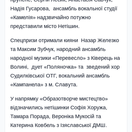
Надія Гусарова, ансамбль вокальної студії
«Камелія» надзвичайно потужно
представили місто Неті­шин.
Спецпризи отримали кияни Назар Железко
та Максим Зубчук, народний ансамбль
народної музики «Перевесло» з Ківерець на
Волині, дует «Поляночка» та зведений хор
Судилківської ОТГ, вокальний ансамбль
«Кампанела» з м. Славута.
У напрямку «Образотворче ми­с­тецтво»
відзначились нетішинки Софія Хоружа,
Тамара Порада, Верон­іка Мукосій та
Катерина Ковбель­ з Ізяславської ДМШ.