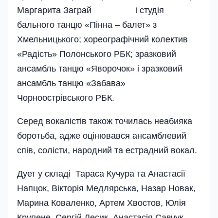
Маргарита Заграй і студія
бального танцю «Пінна – балет»­ з
Хмельницького; хорео­графічний колектив
«Радість» Полонського РБК; зразковий
ансамбль танцю «Яворочок» і зразковий
ансамбль танцю «Забава»
Чорноострівського РБК.
Серед вокалістів також точилась неабияка
боротьба, адже оці­нювався ансамблевий
спів, солісти, народний та естрадний вокал.
Дует у складі Тараса Кучура та Анастасії
Напцок, Вікторія Медляр­ська, Назар Новак,
Марина Коваленко, Артем Хвостов, Юлія
Крупене, Сергій Лесик, Анастасія Савчук,