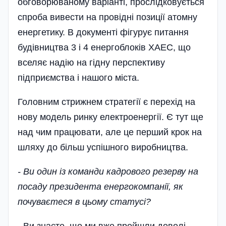
обговорюваному варіанті, прослідковується
спроба вивести на провідні позиції атомну
енер­гетику. В документі фігурує питання
будівництва 3 і 4 енергоблоків ХАЕС, що
вселяє надію на гідну перспективу
підприємства і нашого міста.
Головним стри­жнем стратегії є перехід на
нову модель ринку електроенергії. Є тут ще
над чим працювати, але це перший крок на
шляху до більш успішного виробництва.
- Ви один із команди кадрового резерву на
посаду президента енергокомпанії, як
почуваєтеся в цьому статусі?
- Ви знаєте, що ми вже пройшли доволі