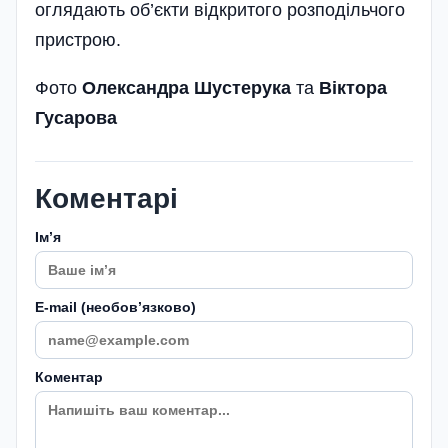
оглядають об’є­кти відкритого розподільчого
пристрою.
Фото
Олександра Шустерука
та
Віктора
Гусарова
Коментарі
Імʼя
E-mail (необовʼязково)
Коментар