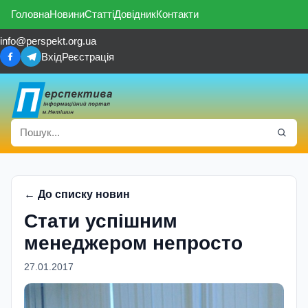
Головна
Новини
Статті
Довідник
Контакти
info@perspekt.org.ua
Вхід
Реєстрація
← До списку новин
Стати успiшним
менеджером непросто
27.01.2017