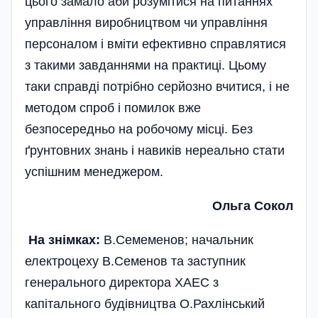
цього замало аби розумітися на питаннях
управління виробництвом чи управління
персоналом і вміти ефективно справлятися
з такими завданнями на практиці. Цьому
таки справді потрібно серйозно вчитися, і не
методом спроб і помилок вже
безпосередньо на робочому місці. Без
ґрунтовних знань і навиків нереально стати
успішним менеджером.
Ольга Сокол
На знімках:
В.Семеменов; начальник
електроцеху В.Семенов та заступник
генерального директора ХАЕС з
капітального будівництва О.Рахлінський