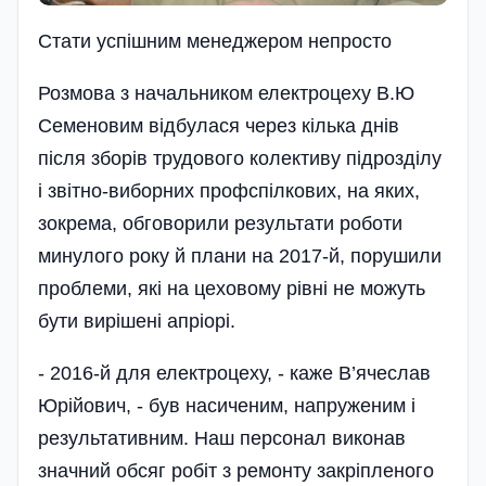
Стати успiшним менеджером непросто
Розмова з начальником електроцеху В.Ю
Семеновим відбулася через кілька днів
після зборів трудового колективу підрозділу
і звітно-виборних профспілкових, на яких,
зокрема, обговорили результати роботи
минулого року й плани на 2017-й, порушили
проблеми, які на цеховому рівні не можуть
бути вирі­шені апріорі.
- 2016-й для електроцеху, - каже В’ячеслав
Юрійович, - був насиченим, напруженим і
результативним. Наш персонал виконав
значний обсяг робіт з ремонту закріпленого