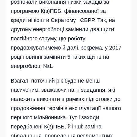
розпочали виконання низки заходів за
програмою К(з)ПББ, фінансованої за
кредитні кошти Євратому і ЄБРР. Так, на
другому енерго­блоці замінили два щити
постійного струму, цю роботу
продовжуватимемо й далі, зокрема, у 2017
році повинні замінити 5 таких щитів на
енергоблоці №1.
Взагалі поточний рік буде не менш
насиченим, зважаючи на ті завдання, які
належить виконати в рамках підготовки до
продовження термінів експлуатації нашого
першого мільйонника. Тут і заходи,
передбачені К(з)ПББ, й інші: заміна
обладнання, проведення регламентних