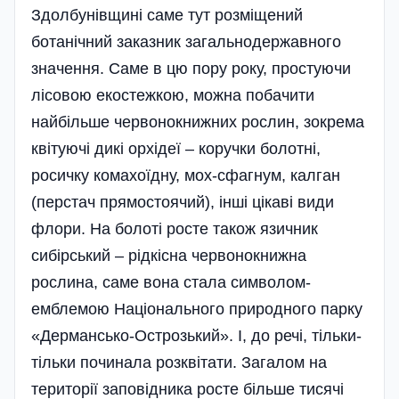
Здолбунівщині саме тут розміщений
ботанічний заказник загальнодержавного
значення. Саме в цю пору року, простуючи
лісовою екостежкою, можна побачити
найбільше червонокнижних рослин, зокрема
квітуючі дикі орхідеї – коручки болотні,
росичку комахоїдну, мох-сфагнум, калган
(перстач прямостоячий), інші цікаві види
флори. На болоті росте також язичник
сибірський – рідкісна червонокнижна
рослина, саме вона стала символом-
емблемою Національного природного парку
«Дермансько-Острозький». І, до речі, тільки-
тільки починала розквітати. Загалом на
території заповідника росте більше тисячі