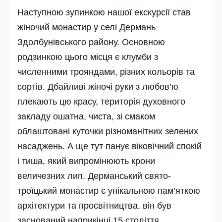
Наступною зупинкою нашої екскурсії став
жіночий монастир у селі Дермань
Здолбунівського району. Основною
родзинкою цього місця є клумби з
численними трояндами, різних кольорів та
сортів. Дбайливі жіночі руки з любов’ю
плекають цю красу, територія духовного
закладу ошатна, чиста, зі смаком
облаштовані куточки різноманітних зелених
насаджень. А ще тут панує віковічний спокій
і тиша, який випромінюють крони
величезних лип. Дерманський свято-
троїцький монастир є унікальною пам’яткою
архітектури та просвітництва, він був
заснований наприкінці 15 століття