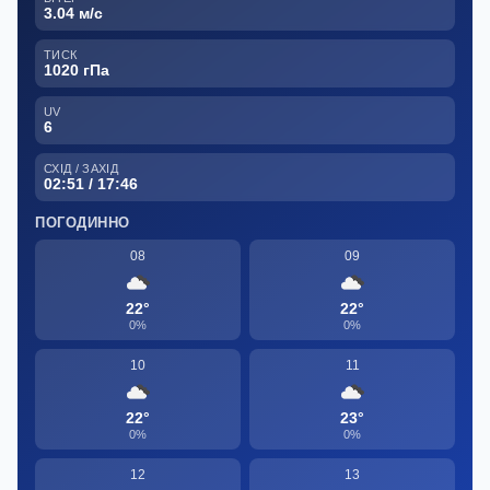
3.04 м/с
ТИСК
1020 гПа
UV
6
СХІД / ЗАХІД
02:51 / 17:46
ПОГОДИННО
08
09
22°
22°
0%
0%
10
11
22°
23°
0%
0%
12
13