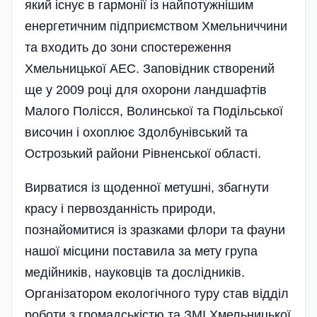
який існує в гармонії із найпотужнішим
енергетичним підприємством Хмельниччини
та входить до зони спостереження
Хмельницької АЕС. Заповідник створений
ще у 2009 році для охорони ландшафтів
Малого Полісся, Волинської та Подільської
височин і охоплює Здолбунівський та
Острозький райони Рівненської області.
Вирватися із щоденної метушні, збагнути
красу і первозданність природи,
познайомитися із зразками флори та фауни
нашої місцини поставила за мету група
медійників, науковців та дослідників.
Організатором екологічного туру став відділ
роботи з громадськістю та ЗМІ Хмельницької