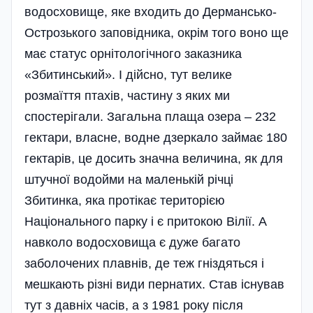
водосховище, яке входить до Дермансько-
Острозького заповідника, окрім того воно ще
має статус орнітологічного заказника
«Збитинський». І дійсно, тут велике
розмаїття птахів, частину з яких ми
спостерігали. Загальна плаща озера – 232
гектари, власне, водне дзеркало займає 180
гектарів, це досить значна величина, як для
штучної водойми на маленькій річці
Збитинка, яка протікає територією
Національного парку і є притокою Вілії. А
навколо водосховища є дуже багато
заболочених плавнів, де теж гніздяться і
мешкають різні види пернатих. Став існував
тут з давніх часів, а з 1981 року після