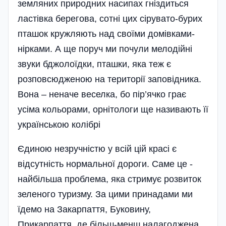
земляних природних насипах гніздиться
ластівка берегова, сотні цих сірувато-бурих
пташок кружляють над своїми домівками-
нірками. А ще поруч ми почули мелодійні
звуки бджолоїдки, пташки, яка теж є
розповсюдженою на території заповідника.
Вона – неначе веселка, бо пір’ячко грає
усіма кольорами, орнітологи ще називають її
українською колібрі
Єдиною незручністю у всій цій красі є
відсутність нормальної дороги. Саме це -
найбільша проблема, яка стримує розвиток
зеленого туризму. За цими принадами ми
їдемо на Закарпаття, Буковину,
Прикарпаття, де більш-менш налагоджена