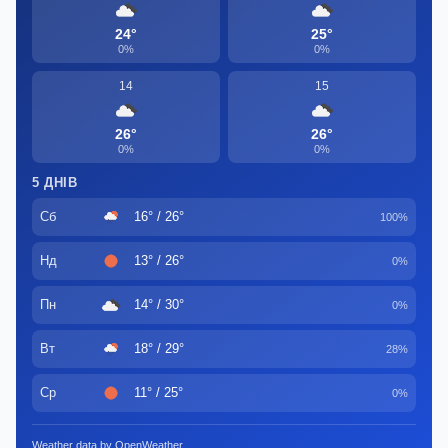
24°
25°
0%
0%
14
15
26°
26°
0%
0%
5 ДНІВ
Сб
16° / 26°
100%
Нд
13° / 26°
0%
Пн
14° / 30°
0%
Вт
18° / 29°
28%
Ср
11° / 25°
0%
Weather data by OpenWeather