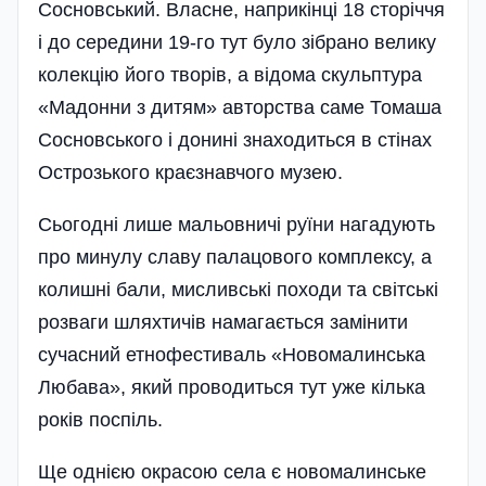
Сосновський. Власне, наприкінці 18 сторіччя
і до середини 19-го тут було зібрано велику
колекцію його творів, а відома скульптура
«Мадонни з дитям» авторства саме Томаша
Сосновського і донині знаходиться в стінах
Острозького краєзнавчого музею.
Сьогодні лише мальовничі руїни нагадують
про минулу славу палацового комплексу, а
колишні бали, мисливські походи та світські
розваги шляхтичів намагається замінити
сучасний етнофестиваль «Новомалинська
Любава», який проводиться тут уже кілька
років поспіль.
Ще однією окрасою села є новомалинське