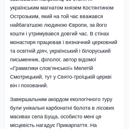
українським магнатом князем Костянтином
Острозьким, який на той час вважався
найбагатшою людиною Європи, за його
кошти і утримувався довгий час. В стінах
монастиря працював і визначний церковний
та освітній діяч, український і білоруський
письменник, філолог, автор відомої
«Граматики слов’янської» Мелетій
Смотрицький, тут у Свято-троїцькій церкві
він і похований.
Завершальним акордом екологічного туру
були унікальні карбонатні болота в лісових
масивах села Буща, особисто мені ця
місцевість нагадує Прикарпаття. На