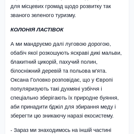
для місцевих громад щодо розвитку так
званого зеленого туризму.
КОЛОНІЯ ЛАСТІВОК
А ми мандруємо далі луговою дорогою,
обабіч якої розкошують яскраві дикі мальви,
блакитний цикорій, пахучий полин,
білосніжний деревій та польова м’ята.
Оксана Головко розповідає, що у Європі
популяризують такі духмяні узбіччя і
спеціально зберігають їх природне буяння,
аби принадити бджіл для збирання меду і
зберегти цю зникаючу наразі екосистему.
- Зараз ми знаходимось на іншій частині