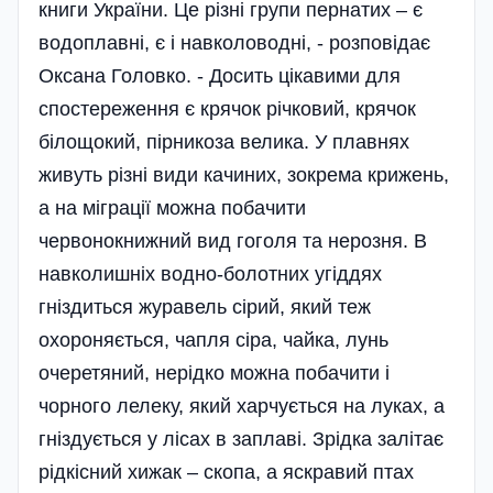
книги України. Це різні групи пернатих – є
водоплавні, є і навколоводні, - розповідає
Оксана Головко. - Досить цікавими для
спостереження є крячок річковий, крячок
білощокий, пірникоза велика. У плавнях
живуть різні види качиних, зокрема крижень,
а на міграції можна побачити
червонокнижний вид гоголя та нерозня. В
навколишніх водно-болотних угіддях
гніздиться журавель сірий, який теж
охороняється, чапля сіра, чайка, лунь
очеретяний, нерідко можна побачити і
чорного лелеку, який харчується на луках, а
гніздується у лісах в заплаві. Зрідка залітає
рідкісний хижак – скопа, а яскравий птах