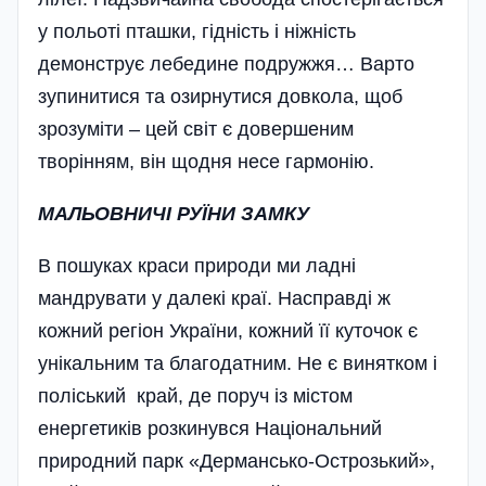
у польоті пташки, гідність і ніжність
демонструє лебедине подружжя… Варто
зупинитися та озирнутися довкола, щоб
зрозуміти – цей світ є довершеним
творінням, він щодня несе гармонію.
МАЛЬОВНИЧІ РУЇНИ ЗАМКУ
В пошуках краси природи ми ладні
мандрувати у далекі краї. Насправді ж
кожний регіон України, кожний її куточок є
унікальним та благодатним. Не є винятком і
поліський край, де поруч із містом
енергетиків розкинувся Національний
природний парк «Дермансько-Острозький»,