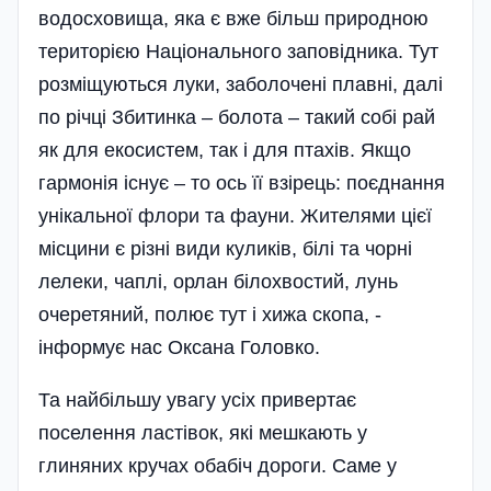
водосховища, яка є вже більш природною
територією Національного заповідника. Тут
розміщуються луки, заболочені плавні, далі
по річці Збитинка – болота – такий собі рай
як для екосистем, так і для птахів. Якщо
гармонія існує – то ось її взірець: поєднання
унікальної флори та фауни. Жителями цієї
місцини є різні види куликів, білі та чорні
лелеки, чаплі, орлан білохвостий, лунь
очеретяний, полює тут і хижа скопа, -
інформує нас Оксана Головко.
Та найбільшу увагу усіх привертає
поселення ластівок, які мешкають у
глиняних кручах обабіч дороги. Саме у