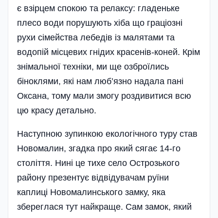
є взірцем спокою та релаксу: гладеньке
плесо води порушують хіба що граціозні
рухи сімейства лебедів із малятами та
водопій місцевих гнідих красенів-коней. Крім
знімальної техніки, ми ще озброїлись
біноклями, які нам люб’язно надала пані
Оксана, тому мали змогу роздивитися всю
цю красу детально.
Наступною зупинкою екологічного туру став
Новомалин, згадка про який сягає 14-го
століття. Нині це тихе село Острозького
району презентує відвідувачам руїни
каплиці Новомалинського замку, яка
збереглася тут найкраще. Сам замок, який