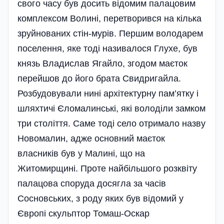
свого часу був досить відомим палацовим
комплексом Волині, перетворився на кілька
зруйнованих стін-мурів. Першим володарем
поселення, яке тоді називалося Глухе, був
князь Владислав Ягайло, згодом маєток
перейшов до його брата Свидригайла.
Розбудовували нині архітектурну пам’ятку і
шляхтичі Єломалинські, які володіли замком
три століття. Саме тоді село отримало назву
Новомалин, адже основний маєток
власників був у Малині, що на
Житомирщині. Проте найбільшого розквіту
палацова споруда досягла за часів
Сосновських, з роду яких був відомий у
Європі скульптор Томаш-Оскар