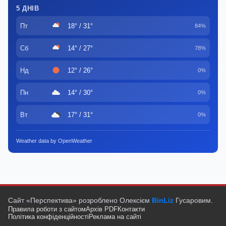
5 ДНІВ
Пт
18° / 31°
84%
Сб
14° / 27°
78%
Нд
12° / 26°
0%
Пн
14° / 30°
0%
Вт
17° / 31°
0%
Weather data by OpenWeather
Сайт «Перспектива» розроблено Олексієм
BinLiz
Гусаровим.
Правила роботи з сайтом
Архів PDF
Контакти
Політика конфіденційності
Реклама на сайті