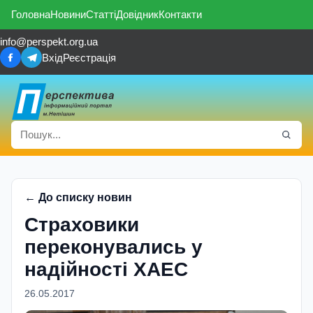
Головна
Новини
Статті
Довідник
Контакти
info@perspekt.org.ua
Вхід
Реєстрація
← До списку новин
Страховики
переконувались у
надійності ХАЕС
26.05.2017