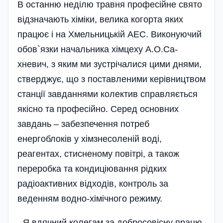
В останню неділю травня професійне свято
відзначають хіміки, велика когорта яких
працює і на Хмельницькій АЕС. Виконуючий
обов`язки начальника хімцеху А.О.Са­
хневич, з яким ми зустрі­чалися цими днями,
ствер­джує, що з поставленими керівництвом
станції завданнями колектив справляється
якісно та професійно. Серед основних
завдань – забезпечення потреб
енергоблоків у хім­знесоленій воді,
реагентах, стисненому повітрі, а також
переробка та кондиціювання рідких
радіоактивних відходів, контроль за
веденням водно-хімічного режиму.
- Я вдячний колегам за добросовісну працю