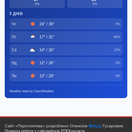
0%
0%
5 ДНІВ
Чт
24° / 39°
0%
Пт
17° / 31°
96%
Сб
14° / 26°
12%
Нд
12° / 26°
0%
Пн
13° / 29°
0%
Weather data by OpenWeather
Сайт «Перспектива» розроблено Олексієм
BinLiz
Гусаровим.
Правила роботи з сайтом
Архів PDF
Контакти