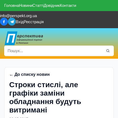
Головна
Новини
Статті
Довідник
Контакти
info@perspekt.org.ua
Вхід
Реєстрація
← До списку новин
Строки стислi, але
графіки заміни
обладнання будуть
витримані