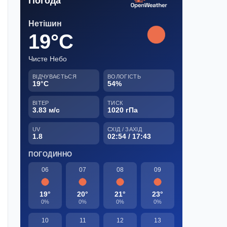
Погода
Нетішин
19°C
Чисте Небо
ВІДЧУВАЄТЬСЯ
ВОЛОГІСТЬ
19°C
54%
ВІТЕР
ТИСК
3.83 м/с
1020 гПа
UV
СХІД / ЗАХІД
1.8
02:54 / 17:43
ПОГОДИННО
06
07
08
09
19°
20°
21°
23°
0%
0%
0%
0%
10
11
12
13