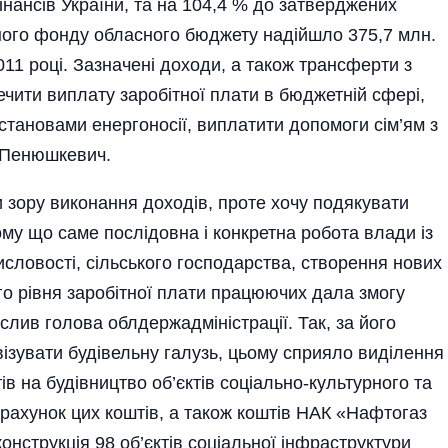
інансів України, та на 104,4 % до затверджених
ьного фонду обласного бюджету надійшло 375,7 млн.
 2011 році. Зазначені доходи, а також трансферти з
чити виплату заробітної плати в бюджетній сфері,
тановами енергоносії, виплатити допомоги сім’ям з
й Пенюшкевич.
и зору виконання доходів, проте хочу подякувати
тому що саме послідовна і конкретна робота влади із
исловості, сільського господарства, створення нових
го рівня заробітної плати працюючих дала змогу
слив голова облдержадміністрації. Так, за його
ізувати будівельну галузь, цьому сприяло виділення
в на будівництво об’єктів соціально-культурного та
рахунок цих коштів, а також коштів НАК «Нафтогаз
онструкція 98 об’єктів соціальної інфраструктури