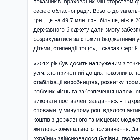
показників, врахованих Міністерством ф
сесією обласної ради. Всього до загал
грн., це на 49,7 млн. грн. більше, ніж в
державного бюджету дали змогу забезпе
розрахуватися за спожиті бюджетними ус
дітьми, стипендії тощо», - сказав Сергі
«2012 рік був досить напруженим з точк
усім, хто причетний до цих показників, 
стабілізації виробництва, розвитку пром
робочих місць та забезпечення належно
виконати поставлені завдання», - підкре
словами, у минулому році вдалося актив
коштів з державного та місцевих бюджеті
житлово-комунального призначення. За 
України» здійснювалося будівництво/рек