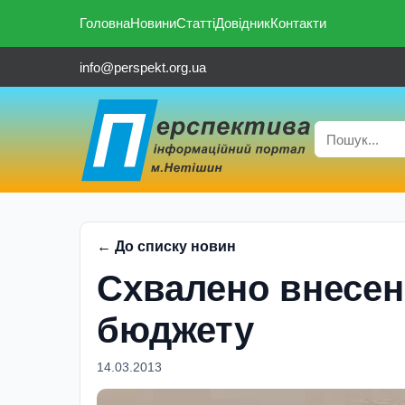
Головна
Новини
Статті
Довідник
Контакти
info@perspekt.org.ua
← До списку новин
Схвалено внесен
бюджету
14.03.2013