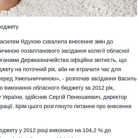
бюджету
 Василем Ядухою схвалила внесення змін до
ичиною позапланового засідання колегії обласної
рганами Держказначейства офі­ційна звітність, що
жету на поточний рік, аби не втрачати час для
 перед Хмельниччиною», - розпочав засідання Василь
о виконання обласного бюджету за 2012 рік,
у України, здійснив Сергій Пенюшкевич, директор
ації. Крім цього розглянуто питання про внесення
джету у 2012 році виконано на 104,2 % до