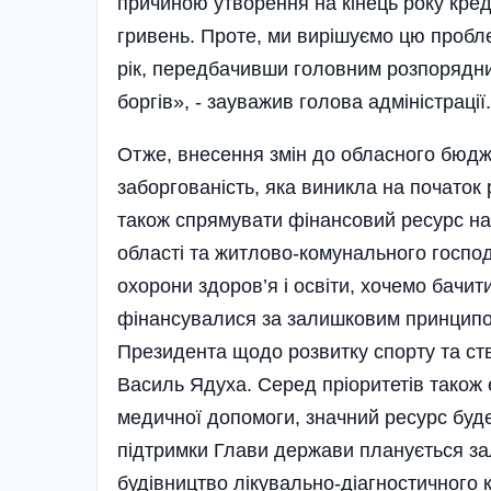
причиною утворення на кінець року кред
гривень. Проте, ми вирішуємо цю пробл
рік, передбачивши головним розпорядни
боргів», - зауважив голова адміністрації.
Отже, внесення змін до обласного бюдже
заборгованість, яка виникла на початок 
також спрямувати фінансовий ресурс на
області та житлово-комунального господ
охорони здоров’я і освіти, хочемо бачити
фінансувалися за залишковим принципом
Президента щодо розвитку спорту та ств
Василь Ядуха. Серед пріоритетів також
медичної допомоги, значний ресурс буд
підтримки Глави держави планується зал
будівництво лікувально-діагностичного к