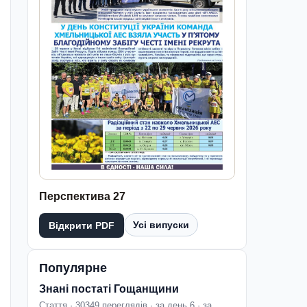
Перспектива 27
Усі випуски
Відкрити PDF
Популярне
Знані постаті Гощанщини
Стаття · 30349 переглядів · за день 6 · за