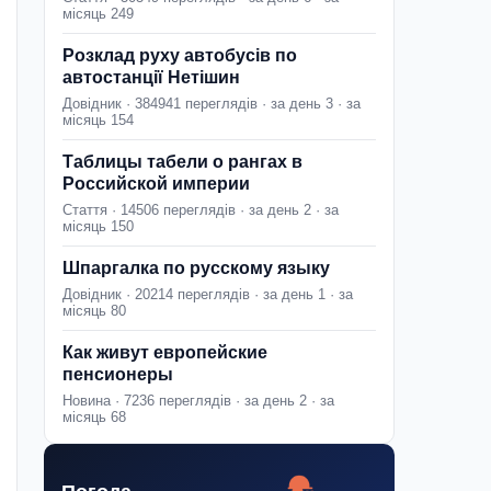
місяць 249
Розклад руху автобусів по
автостанції Нетішин
Довідник · 384941 переглядів · за день 3 · за
місяць 154
Таблицы табели о рангах в
Российской империи
Стаття · 14506 переглядів · за день 2 · за
місяць 150
Шпаргалка по русскому языку
Довідник · 20214 переглядів · за день 1 · за
місяць 80
Как живут европейские
пенсионеры
Новина · 7236 переглядів · за день 2 · за
місяць 68