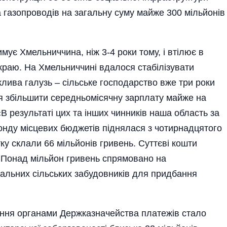
а газопроводів на загальну суму майже 300 мільйонів
имує Хмельниччина, ніж 3-4 роки тому, і втілює в
 краю. На Хмельниччині вдалося стабілізувати
лива галузь – сільське господарство вже три роки
я збільшити середньомісячну зарплату майже на
«В результаті цих та інших чинників наша область за
онду місцевих бюджетів піднялася з чотирнадцятого
тку склали 66 мільйонів гривень. Суттєві кошти
. Понад мільйон гривень спрямовано на
уальних сільських забудовників для придбання
ення органами Держказначейства платежів стало