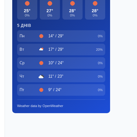
25°
27°
28°
28°
0%
0%
0%
0%
5 ДНІВ
Пн
14° / 29°
0%
Вт
17° / 29°
20%
Ср
10° / 24°
0%
Чт
11° / 23°
0%
Пт
9° / 24°
0%
Weather data by OpenWeather