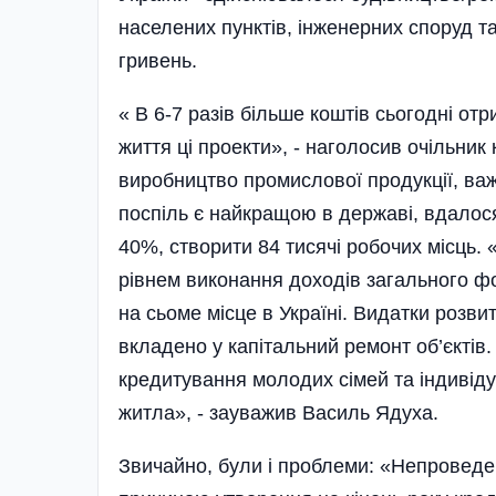
населених пунктів, інженерних споруд т
гривень.
« В 6-7 разів більше коштів сьогодні отр
життя ці проекти», - наголосив очільник
виробництво промислової продукції, важ
поспіль є найкращою в державі, вдалос
40%, створити 84 тисячі робочих місць. 
рівнем виконання доходів загального ф
на сьоме місце в Україні. Видатки розви
вкладено у капітальний ремонт об’єктів
кредитування молодих сімей та індивід
житла», - зауважив Василь Ядуха.
Звичайно, були і проблеми: «Непровед