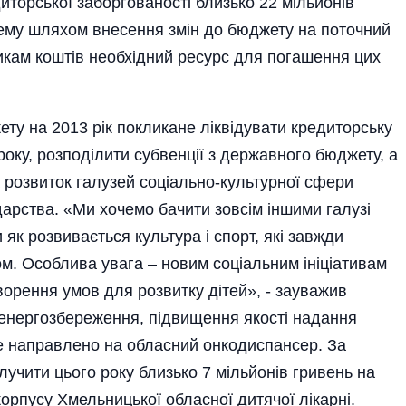
иторської заборгованості близько 22 мільйонів
ему шляхом внесення змін до бюджету на поточний
кам коштів необхідний ресурс для погашення цих
ту на 2013 рік покликане ліквідувати кредиторську
року, розподілити субвенції з державного бюджету, а
 розвиток галузей соціально-культурної сфери
арства. «Ми хочемо бачити зовсім іншими галузі
 як розвивається культура і спорт, які завжди
. Особлива увага – новим соціальним ініціативам
орення умов для розвитку дітей», - зауважив
 енергозбереження, підвищення якості надання
е направлено на обласний онкодиспансер. За
учити цього року близько 7 мільйонів гривень на
орпусу Хмельницької обласної дитячої лікарні.