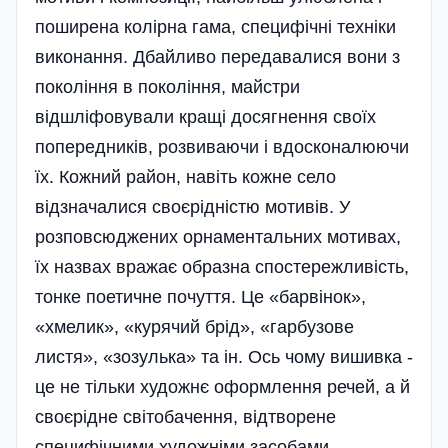
поширена колірна гама, специфічні техніки
виконання. Дбайливо передавалися вони з
покоління в покоління, майстри
відшліфовували кращі досягнення своїх
попередників, розвиваючи і вдосконалюючи
їх. Кожний район, навіть кожне село
відзначалися своєрідністю мотивів. У
розповсюджених орнаментальних мотивах,
їх назвах вражає образ­на спостережливість,
тонке поетичне почуття. Це «барвінок»,
«хмелик», «курячий брід», «гарбузове
листя», «зозулька» та ін. Ось чому вишивка -
це не тільки худож­нє оформлення речей, а й
своєрідне світо­бачення, відтворене
специфічни­ми художніми засобами.