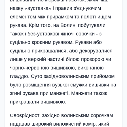
назву «вуставка» і правив з’єднуючим
елементом між прирамком та полотнищем
рукава. Крім того, на Волині побутували
також і без-уставкові жіночі сорочки - з
суцільно кроєним рукавом. Ру­кави або
суцільно прикрашалися, або декорувалися
лише у верхній частині­ білою прозорою чи
чорно-червоно­ю вишивкою, виконаною
гладдю­. Суто західноволинським прийомом
було розміщення вузької смужки вишивки на
згині рукава при манжеті. Манжети також
прикрашали вишивкою.
Своєрідності західно-волин­ським сорочкам
надавав широкий виложистий комір, який