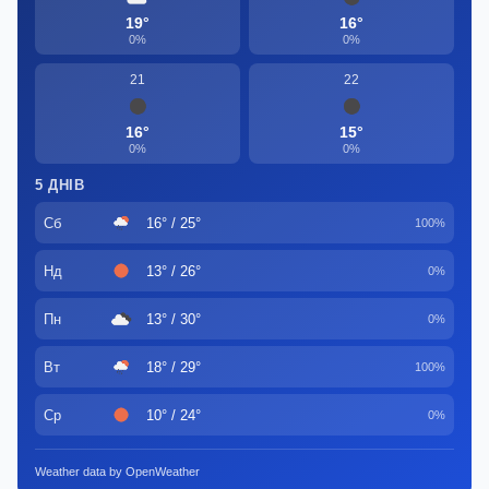
19°
16°
0%
0%
21
22
16°
15°
0%
0%
5 ДНІВ
Сб
16° / 25°
100%
Нд
13° / 26°
0%
Пн
13° / 30°
0%
Вт
18° / 29°
100%
Ср
10° / 24°
0%
Weather data by OpenWeather