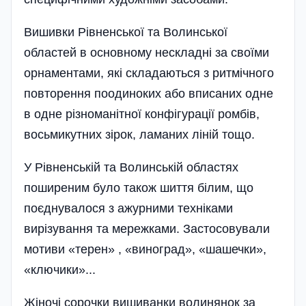
Вишивки Рівненської та Волинської
областей в основно­му нескладні за своїми
орнаментами, які складаються з ритмічного
повторення поодиноких або вписаних одне
в одне різноманітної кон­фігурації ромбів,
восьмикутних зірок, ламаних ліній тощо.
У Рівненській та Волинській областях
поширеним було також шиття білим, що
поєднувалося з ажурними техніками
вирізування та мережками. Застосовували
мотиви «терен» , «виноград», «шашечки»,
«ключики»...
Жіночі сорочки вишиванки волинянок за