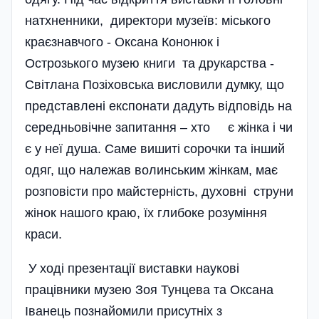
натхненники, директори музеїв: міського
краєзнавчого - Оксана Конон­юк і
Острозького музею­ книги та друкарства -
Світлана Позіховська висловили думку, що
представлені експонати дадуть від­повідь на
середньовічне запитання – хто є жінка і чи
є у неї душа. Саме вишиті сорочки та інший
одяг, що належав волинським жінкам, має
розповісти про майстерність, духовні струни
жінок нашого краю, їх глибоке розуміння
краси.
У ході презентації виставки наукові
працівники музею Зоя Тунцева та Оксана
Іванець познайомили присутніх з