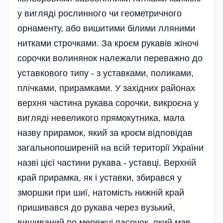
у вигляді рослинного чи геометричного
орнаменту, або вишитими білими лляними
нитками строчками. За кроєм рукавів жіночі
сорочки волинянок належали переважно до
уставкового типу - з уставками, поликами,
плічками, прирамками. У західних районах
верхня частина рукава сорочки, викроєна у
вигляді невеликого прямокутника, мала
назву прирамок, який за кроєм відповідав
загальнопоширеній на всій території України
назві цієї частини рукава - уставці. Верхній
край прирамка, як і уставки, збирався у
зморшки при шиї, натомість нижній край
пришивався до рукава через вузький,
вишиваний по мережці пасочок, який мав