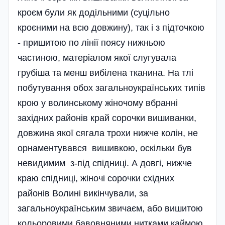
кроєм були як додільними (суцільно
кроєними на всю довжину), так і з підточкою
- пришитою по лінії поясу нижньою
частиною, матеріалом якої слугувала
грубіша та менш вибілена тканина. На тлі
побутування обох загальноукраїнських типів
крою у волинському жіночому вбранні
західни­х районів край сорочки вишиванки,
довжина якої сягала трохи нижче колін, не
орнаментувався вишивкою, оскі­льки був
невидимим з-під спідниці. А довгі, нижче
краю спідниці, жіночі сорочки східних
районів Волині викінчували, за
загальноукраїнським звичаєм, або вишитою
кольоровими бавовняними нитками каймою