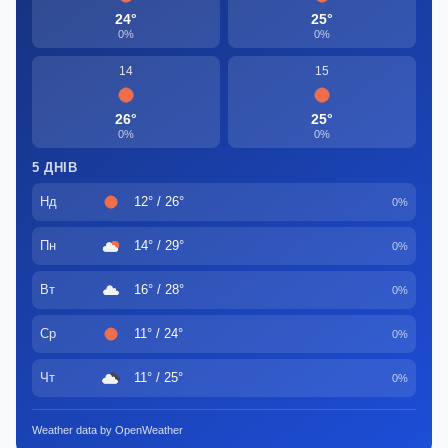
24°
25°
0%
0%
14
15
26°
25°
0%
0%
5 ДНІВ
Нд
12° / 26°
0%
Пн
14° / 29°
0%
Вт
16° / 28°
0%
Ср
11° / 24°
0%
Чт
11° / 25°
0%
Weather data by OpenWeather