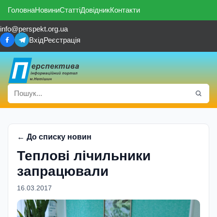
Головна
Новини
Статті
Довідник
Контакти
info@perspekt.org.ua
Вхід
Реєстрація
← До списку новин
Теплові лічильники
запрацювали
16.03.2017