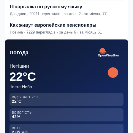
Шпаргалка по русскому языку
Довідник · 20211 переглядів · за день 2 · за місяць 77
Как живут европейские пенсионеры
Новина · 7229 переглядів · за день 6 · за місяць 61
Погода
Нетішин
22°C
Чисте Небо
ВІДЧУВАЄТЬСЯ
22°C
ВОЛОГІСТЬ
42%
ВІТЕР
2.85 м/с