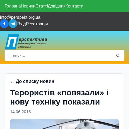
Головна
Новини
Статті
Довідник
Контакти
info@perspekt.org.ua
Вхід
Реєстрація
← До списку новин
Терористів «повязали» і
нову техніку показали
14.06.2016