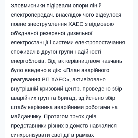
Зловмисники підірвали опори ліній
електропередач, внаслідок чого відбулося
повне знеструмлення ХАЕС з відмовою
об’є­днаної резервної дизельної
електростанції і системи електропостачання
споживачів другої групи наді­йності
енергоблоків. Відтак кері­вництвом навчань
було введено в дію «План аварійного
реагування ВП ХАЕС», активізовано
внутрішній кризовий центр, проведено збір
аварійних груп та бригад, здійснено збір
штабу керівника аварійними роботами на
майданчику. Протягом трьох днів
представники різних відомств навчалися
синхронізувати свої дії в рамках