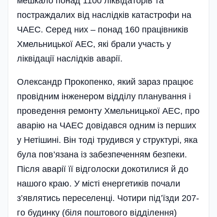
мешкало понад 1100 ліквідаторів та
постраждалих від наслідків катастрофи на
ЧАЕС. Серед них – понад 160 працівників
Хмельницької АЕС, які брали участь у
ліквідації наслідків аварії.
Олександр Прокопенко, який зараз працює
провідним інженером відділу планування і
проведення ремонту Хмельницької АЕС, про
аварію на ЧАЕС довідався одним із перших
у Нетішині. Він тоді трудився у структурі, яка
була пов’язана із забезпеченням безпеки.
Після аварії її відголоски докотилися й до
нашого краю. У місті енергетиків почали
з’являтись переселенці. Чотири під’їзди 207-
го будинку (біля поштового відділення)