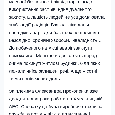
масової безпечності ліквідаторів щодо
використання засобів індивідуального
захисту. Більшість людей не усвідомлювала
згубної дії радіації. Взагалі ліквідація
наслідків аварії для багатьох не пройшла
безслідно: хронічні хвороби, інвалідність…
До побаченого на місці аварії звикнути
неможливо. Мені ще й досі стоять перед
очима покинуті житлові будинки, біля яких
лежали чиїсь залишені речі. А ще – сотні
тисяч понівечених доль.
За плечима Олександра Прокопенка вже
двадцять два роки роботи на Хмельницькій
АЕС. Спочатку це була виробничо-технічна
служба, а потім – відділ планування і