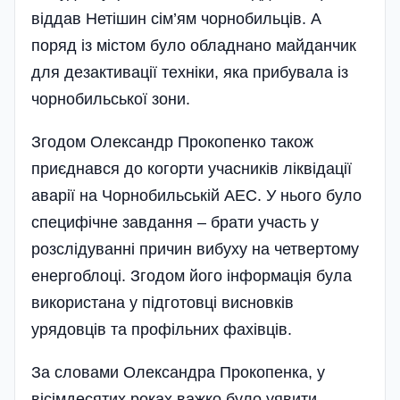
віддав Нетішин сім’ям чорнобильців. А
поряд із містом було обладнано майданчик
для дезактивації техніки, яка прибувала із
чорнобильської зони.
Згодом Олександр Прокопенко також
приєднався до когорти учасників ліквідації
аварії на Чорнобильській АЕС. У нього було
специфічне завдання – брати участь у
розслідуванні причин вибуху на четвертому
енергоблоці. Згодом його інформація була
використана у підготовці висновків
урядовців та профільних фахівців.
За словами Олександра Прокопенка, у
вісімдесятих роках важко було уявити