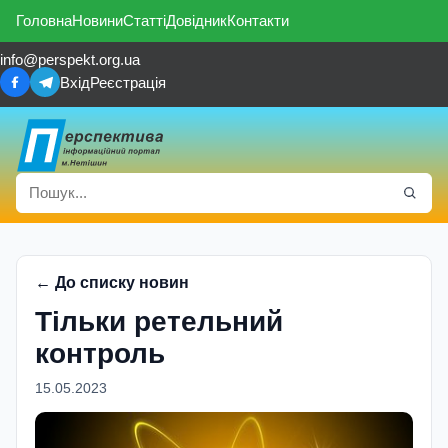
Головна
Новини
Статті
Довідник
Контакти
info@perspekt.org.ua
Вхід
Реєстрація
← До списку новин
Тільки ретельний
контроль
15.05.2023