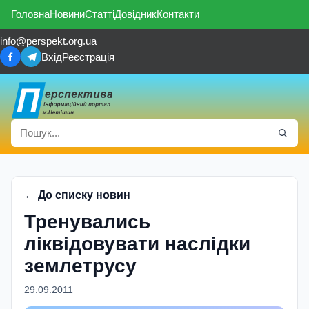
Головна
Новини
Статті
Довідник
Контакти
info@perspekt.org.ua
Вхід
Реєстрація
← До списку новин
Тренувались
лiквiдовувати наслiдки
землетрусу
29.09.2011