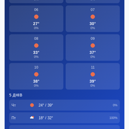
06
07
27°
30°
0%
0%
08
09
33°
37°
0%
0%
10
11
38°
39°
0%
0%
5 ДНІВ
Чт
24° / 39°
0%
Пт
18° / 32°
100%