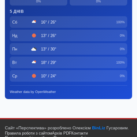
0%
0%
5 ДНІВ
Сб
16° / 26°
100%
Нд
13° / 26°
0%
Пн
13° / 30°
0%
Вт
18° / 29°
100%
Ср
10° / 24°
0%
Weather data by OpenWeather
Сайт «Перспектива» розроблено Олексієм
BinLiz
Гусаровим.
Правила роботи з сайтом
Архів PDF
Контакти