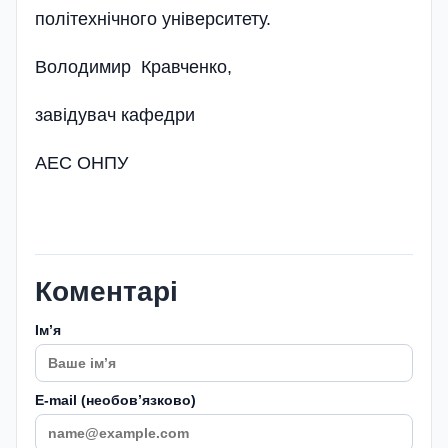
політехнічного уні­верситету.
Володимир Кравченко,
завідувач кафедри
АЕС ОНПУ
Коментарі
Імʼя
E-mail (необовʼязково)