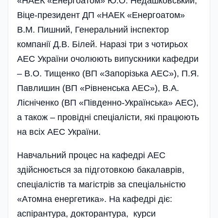
«НАЕК «Енергоатом» Ю.О. Недашковський,
Віце-президент ДП «НАЕК «Енергоатом»
В.М. Пишний, Генеральний інспектор
компанії Д.В. Білей. Наразі три з чотирьох
АЕС України очолюють випускники кафедри
– В.О. Тищенко (ВП «Запорізька АЕС»), П.Я.
Павлишин (ВП «Рівненська АЕС»), В.А.
Лісніченко (ВП «Південно-Українська» АЕС),
а також – провідні спеціалісти, які працюють
на всіх АЕС України.
Навчальний процес на кафедрі АЕС
здійснюється за підготовкою бакалаврів,
спеці­алістів та магістрів за спеці­альністю
«Атомна енергетика». На кафедрі діє:
аспірантура, докторантура, курси