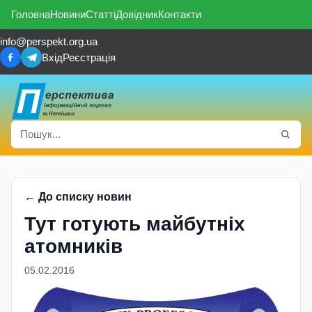
Головна
Новини
Статті
Довідник
Контакти
info@perspekt.org.ua
Вхід
Реєстрація
← До списку новин
Тут готують майбутнiх
атомникiв
05.02.2016