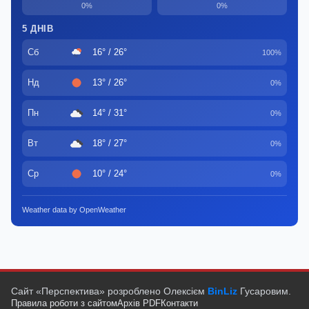
0%
0%
5 ДНІВ
Сб
16° / 26°
100%
Нд
13° / 26°
0%
Пн
14° / 31°
0%
Вт
18° / 27°
0%
Ср
10° / 24°
0%
Weather data by OpenWeather
Сайт «Перспектива» розроблено Олексієм
BinLiz
Гусаровим.
Правила роботи з сайтом
Архів PDF
Контакти