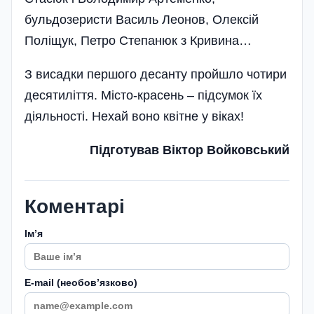
бульдозеристи Василь Леонов, Олексій
Полі­щук, Петро Степанюк з Кривина…
З висадки першого десанту пройшло чотири
десятиліття. Місто-красень – підсумок їх
діяльності. Нехай воно квітне у віках!
Підготував Віктор Войковський
Коментарі
Імʼя
E-mail (необовʼязково)