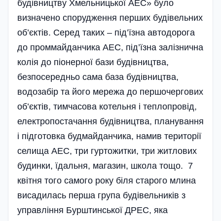
будівництву Хмельницької АЕС» було
визначено спорудження перших будівельних
об’єктів. Серед таких – під’їзна автодорога
до проммайданчика АЕС, під’їзна залізнична
колія до піонерної бази будівництва,
безпосередньо сама база будівництва,
водозабір та його мережа до першочергових
об’єктів, тимчасова котельня і теплопровід,
електропостачання будівництва, планування
і підготовка будмайданчика, намив території
селища АЕС, три гуртожитки, три житлових
будинки, їдальня, магазин, школа тощо. 7
квітня того самого року біля старого млина
висадилась перша група буді­вельників з
управління Бурштинської ДРЕС, яка