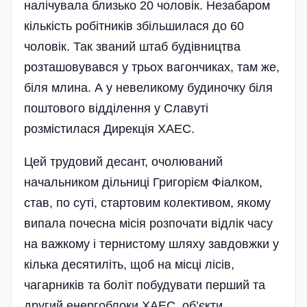
налічувала близько 20 чоловік. Незабаром
кількість робітників збіль­шилася до 60
чоловік. Так званий штаб будівництва
розташовувався у трьох вагончиках, там же,
біля млина. А у невеликому будиночку біля
поштового відділення у Славуті
розмістилася Дирекц­ія ХАЕС.
Цей трудовий десант, очолюваний
начальником дільниці Григорієм Фіалком,
став, по суті, стартовим колективом, якому
випала почесна місія розпочати відлік часу
на важкому і тернистому шляху завдовжки у
кілька десятиліть, щоб на місці лісів,
чагарників та боліт побудувати перший та
другий енергоблоки ХАЕС, об’єкти