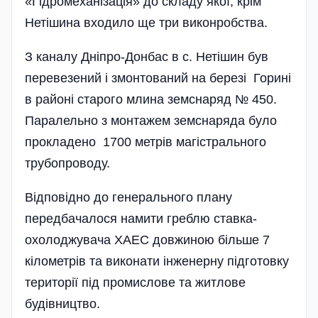
«Гідромеханізація» до складу якої, крім
Нетішина входило ще три виконробства.
З каналу Дніпро-Донбас в с. Нетішин був
пере­везений і змонтований на березі Горині
в районі старого млина земснаряд № 450.
Паралельно з монтажем земснаряда було
прокладено 1700 метрів магістрального
трубопроводу.
Відповідно до генерального плану
передбача­лося намити греблю ставка-
охолоджувача ХАЕС довжиною більше 7
кілометрів та виконати інженерну підготовку
території під промислове та житлове
будівництво.