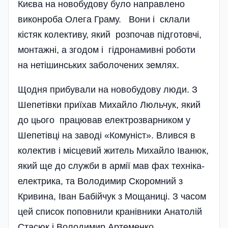
Києва на новобудову було направлено
виконроба Олега Граму. Вони і склали
кістяк колективу, який розпочав підготовчі,
монтажні, а згодом і гідронамивні роботи
на нетішинських заболочених землях.
Щодня прибували на новобудову люди. З
Шепетівки приїхав Михайло Люльчук, який
до цього працював електрозварником у
Шепетівці на заводі «Комуніст». Влився в
колектив і місцевий житель Михайло Іванюк,
який ще до служби в армії мав фах техніка-
електрика, та Володимир Скоромний з
Кривина, Іван Бабійчук з Мощаниці. З часом
цей список поповнили кранівники Анатолій
Стасюк і Володимир Артеменко,