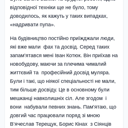
відповідної техніки ще не було, тому
доводилось, як кажуть у таких випадках,
«надривати пупа».
На будівництво постійно приїжджали люди,
які вже мали фах та досвід. Серед таких
запа­м’ятався мені Іван Котюк. Він приїхав на
новобудову, маючи за плечима чималий
життєвий та професійний досвід муляра.
Були і такі, що ніякої спеціальності не мали,
тим більше досвіду. Це в основному були
мешканці навколишніх сіл. Але згодом і
вони набували певних знань. Пам’ятаю, що
довгий час працювали поряд зі мною
В’ячеслав Терещук, Борис Кінах з Сіянців