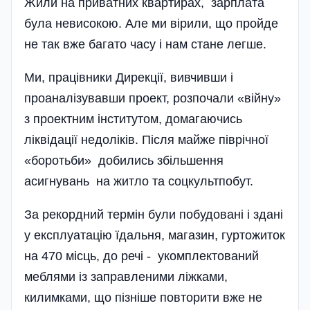
Жили на приватних квартирах, зарплата
була невисокою. Але ми вірили, що пройде
не так вже багато часу і нам стане легше.
Ми, працівники Дирекції, вивчивши і
проаналі­зувавши проект, розпочали «війну»
з проектним інститутом, домагаючись
ліквідації недоліків. Після майже піврічної
«боротьби» добились збільшення
асигнувань на житло та соцкультпобут.
За рекордний термін були побудовані і здані
у експлуатацію їдальня, магазин, гуртожиток
на 470 місць, до речі - укомплектований
меблями із заправленими ліжками,
килимками, що пізніше повторити вже не