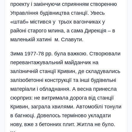
проекту і закінчуючи сприянням створенню
Управління буді­вництва станції. Увесь
«штаб» містився у трьох вагончиках у
районі старого млина, а сама Дирекція – в
маленькій хатині м. Славути.
Зима 1977-78 рр. була важкою. Створювали
перевантажувальний майданчик на
залізничній станції Кривин, де складувались
залізобетонні конструкції та інші будівельні
матеріали і обладнання. А весна принесла
сюрприз: не витримала дорога від станції
Кривин, заграла хвилями. Автомобілі тонули
в багнюці. Довелось терміново укладати
нову, вже з бетонних плит. Житла не було.