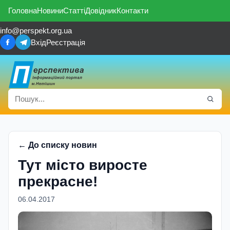
Головна
Новини
Статті
Довідник
Контакти
info@perspekt.org.ua
Вхід
Реєстрація
← До списку новин
Тут мiсто виросте
прекрасне!
06.04.2017