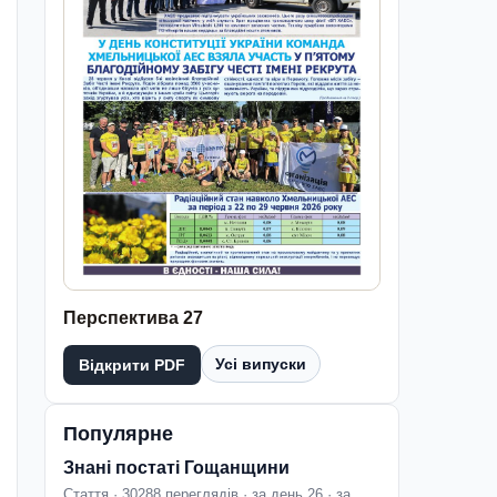
Перспектива 27
Усі випуски
Відкрити PDF
Популярне
Знані постаті Гощанщини
Стаття · 30288 переглядів · за день 26 · за