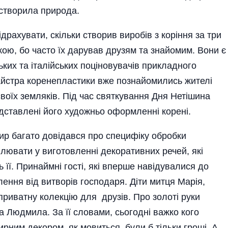
 створила природа.
рахувати, скільки створив виробів з коріння за три
ою, бо часто їх дарував друзям та знайомим. Вони є
ьких та італійських поціновувачів прикладного
айстра коренепластики вже познайомились жителі
воїх земляків. Під час святкування Дня Нетішина
едставлені його художньо оформленні корені.
ир багато довідався про специфіку обробки
ілювати у виготовленні декоративних речей, які
її. Принаймні гості, які вперше навідувалися до
лення від витворів господаря. Діти митця Марія,
приватну колекцію для друзів. Про золоті руки
а Людмила. За її словами, сьогодні важко кого
рним декором, як мовиться, були б тільки гроші. А