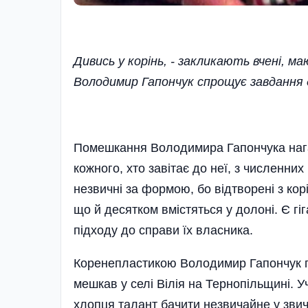
Дивись у корінь, - закликають вчені, м
Володимир Гапончук спрощує завдання 
Помешкання Володимира Гапончука нагад
кожного, хто завітає до неї, з численни
незвичні за формою, бо відтворені з корі
що й десятком вмістяться у долоні. Є гі
підходу до справи їх власника.
Коренепластикою Володимир Гапончук п
мешкав у селі Вілія на Тернопільщині. У
хлопця талант бачити незвичайне у зви