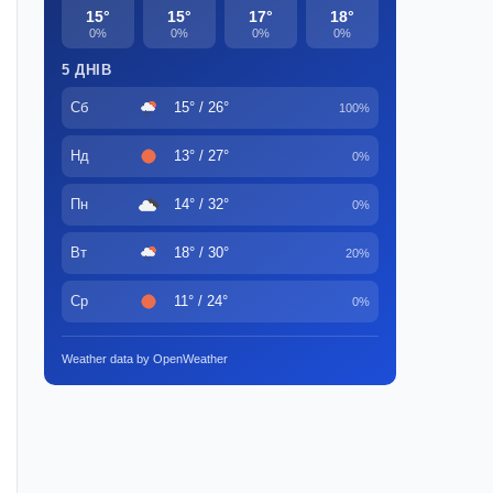
15°
15°
17°
18°
0%
0%
0%
0%
5 ДНІВ
Сб
15° / 26°
100%
Нд
13° / 27°
0%
Пн
14° / 32°
0%
Вт
18° / 30°
20%
Ср
11° / 24°
0%
Weather data by OpenWeather