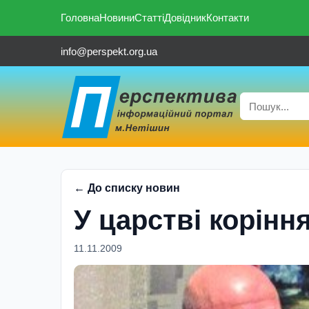
Головна
Новини
Статті
Довідник
Контакти
info@perspekt.org.ua
← До списку новин
У царстві корінн
11.11.2009