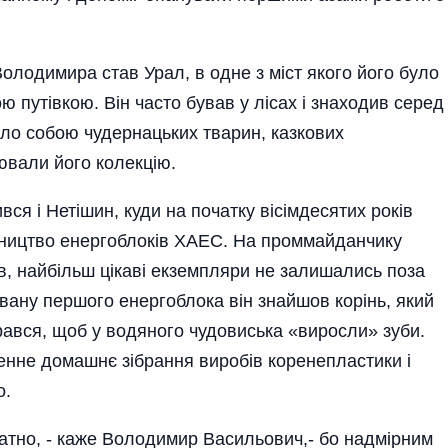
лодимира став Урал, в одне з міст якого його було
 путівкою. Він часто бував у лісах і знаходив серед
вало собою чудернацьких тварин, казкових
ювали його колекцію.
ся і Нетішин, куди на початку вісімдесятих років
ництво енергоблоків ХАЕС. На проммайданчику
в, найбільш цікаві екземпляри не залишались поза
вану першого енергоблока він знайшов корінь, який
ався, щоб у водяного чудовиська «виросли» зуби.
енне домашнє зібрання виробів коренепластики і
о.
но, - каже Володимир Васильович,- бо надмірним