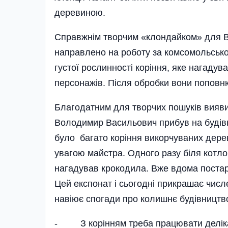
деревиною.
Справжнім творчим «клондайком» для Во
направлено на роботу за комсомольською
густої рослинності коріння, яке нагаду
персонажів. Після обробки вони поповн
Благодатним для творчих пошуків виявив
Володимир Васильович прибув на будів
було багато коріння викорчуваних дере
увагою майстра. Одного разу біля котло
нагадував крокодила. Вже вдома постар
Цей експонат і сьогодні прикрашає числ
навіює спогади про колишнє будівництв
- З корінням треба працювати делікат