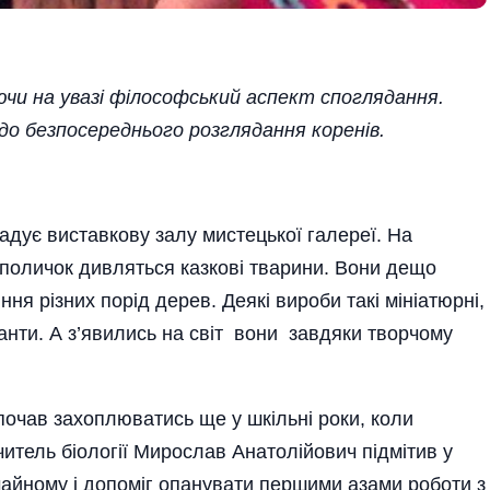
аючи на увазі філософський аспект споглядання.
до безпосереднього розглядання коренів.
ує виставкову залу мистецької галереї. На
х поличок дивляться казкові тварини. Вони дещо
ння різних порід дерев. Деякі вироби такі мініатюрні,
ганти. А з’явились на світ вони завдяки творчому
очав захоплюватись ще у шкільні роки, коли
читель біології Мирослав Анатолійович підмітив у
чайному і допоміг опанувати першими азами роботи з