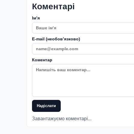
Коментарі
Імʼя
E-mail (необовʼязково)
Коментар
Надіслати
Завантажуємо коментарі...