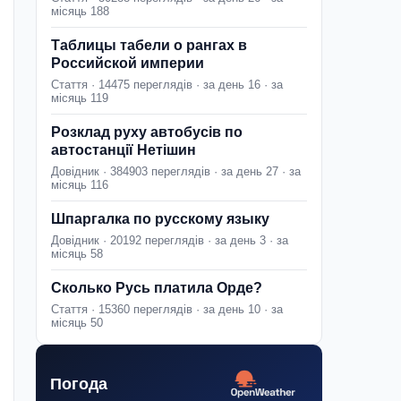
місяць 188
Таблицы табели о рангах в
Российской империи
Стаття · 14475 переглядів · за день 16 · за
місяць 119
Розклад руху автобусів по
автостанції Нетішин
Довідник · 384903 переглядів · за день 27 · за
місяць 116
Шпаргалка по русскому языку
Довідник · 20192 переглядів · за день 3 · за
місяць 58
Сколько Русь платила Орде?
Стаття · 15360 переглядів · за день 10 · за
місяць 50
Погода