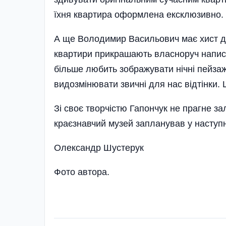
їхня квартира оформлена ексклюзивно.
А ще Володимир Васильович має хист до
квартири прикрашають власноруч написа
більше любить зображувати нічні пейзажі
видозмінювати звичні для нас відтінки.
Зі своє творчістю Гапончук не прагне з
краєзнавчий музей запланував у наступн
Олександр Шустерук
Фото автора.