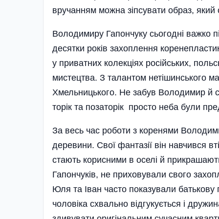
вручанням можна зіпсувати образ, який
Володимиру Гапончуку сьогодні важко під
десятки років захоплення коренепластик
у приватних колекціях російських, польс
мистецтва. З талантом нетішинського м
Хмельницького. Не забув Володимир й с
торік та позаторік просто неба були пр
За весь час роботи з коренями Володим
деревини. Свої фантазії він навчився вт
стають корисними в оселі й прикрашають 
Гапончуків, не приховували свого захоп
Юля та Іван часто показували батькову 
чоловіка схвально відгукується і дружин
здивувати оригінальним сучасним кварти