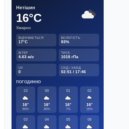
Нетішин
16°C
Хмарно
ВІДЧУВАЄТЬСЯ
ВОЛОГІСТЬ
17°C
93%
ВІТЕР
ТИСК
4.63 м/с
1018 гПа
UV
СХІД / ЗАХІД
0
02:51 / 17:46
ПОГОДИННО
23
00
01
02
16°
16°
16°
16°
80%
80%
7%
26%
03
04
05
06