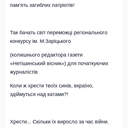
пам’ять загиблих патріотів!
Так бачать свiт переможцi регiонального
конкурсу iм. М.Зарiцького
(колишнього редактора газети
«Нетiшинський вiсник») для початкуючих
журналiстiв
Коли ж хрести твоїх синів, вкраїно,
здіймуться над
катами?!
Хрести... Скільки їх виросло за час війни.