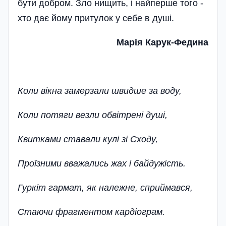
бути добром. Зло нищить, і найперше того -
хто дає йому притулок у себе в душі.
Марія Карук-Федина
Коли вікна замерзали швидше за воду,
Коли потяги везли обвітрені душі,
Квитками ставали кулі зі Сходу,
Проїзними вважались жах і байдужість.
Гуркіт гармат, як належне, сприймався,
Стаючи фрагментом кардіограм.