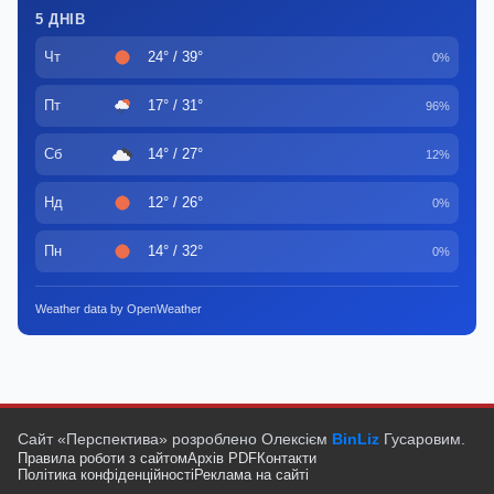
5 ДНІВ
Чт
24° / 39°
0%
Пт
17° / 31°
96%
Сб
14° / 27°
12%
Нд
12° / 26°
0%
Пн
14° / 32°
0%
Weather data by OpenWeather
Сайт «Перспектива» розроблено Олексієм
BinLiz
Гусаровим.
Правила роботи з сайтом
Архів PDF
Контакти
Політика конфіденційності
Реклама на сайті