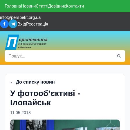
Головна
Новини
Статті
Довідник
Контакти
info@perspekt.org.ua
Вхід
Реєстрація
← До списку новин
У фотооб’єктиві -
Іловайськ
11.05.2018