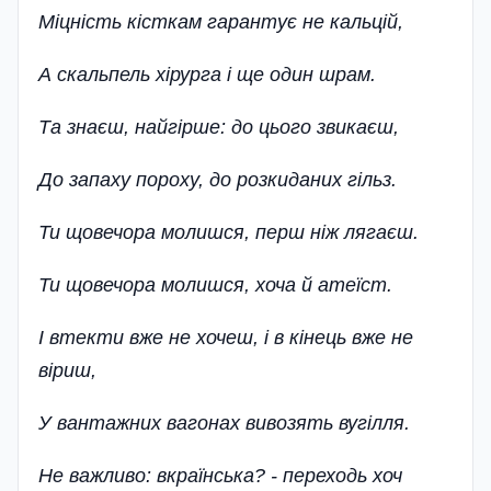
Міцність кісткам гарантує не кальцій,
А скальпель хірурга і ще один шрам.
Та знаєш, найгірше: до цього звикаєш,
До запаху пороху, до розкиданих гільз.
Ти щовечора молишся, перш ніж лягаєш.
Ти щовечора молишся, хоча й атеїст.
І втекти вже не хочеш, і в кінець вже не
віриш,
У вантажних вагонах вивозять вугілля.
Не важливо: вкраїнська? - переходь хоч