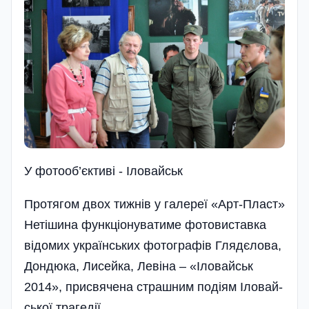
У фотооб’єктиві - Іловайськ
Протягом двох тижнів у галереї «Арт-Пласт»
Нетішина функціонуватиме фотовиставка
відомих укра­їнських фотогра­фів Глядєлова,
Дондюка, Лисейка, Левіна – «Іловайськ
2014», присвячена страшним подіям Іловай­
ської трагедії.