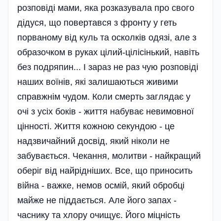
розповіді мами, яка розказувала про свого
дідуся, що повертався з фронту у геть
порваному від куль та осколків одязі, але з
образочком в руках цілий-цілісінький, навіть
без подряпин... І зараз не раз чую розповіді
наших воїнів, які залишаються живими
справжнім чудом. Коли смерть заглядає у
очі з усіх боків - життя набуває невимовної
цін­ності. Життя кожною секундою - це
надзвичайний досвід, який ніколи не
забувається. Чекання, молитви - найкращий
оберіг від найрідніших. Все, що приносить
війна - важке, немов осмій, який обробці
майже не піддається. Але його запах -
часнику та хлору очищує. Його міцність