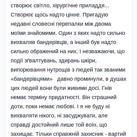
створює світло, хірургічне приладдя...
Створює щось надто цінне. Пригадую
недавні словесні перепалки між двома
моїми знайомими. Один з яких надто сильно
вихваляв бандерівців, а інший був надто
сильно ображений на них. І незважаючи, що
події зґвалтувань, здирань шкіри,
випорювання нутрощів з людей так званими
«бандерівцями» давно проминули, в душах
цих людей вони були живими досі. Гнів
немає терміну придатності. Він страшний
доти, поки немає любові. І я не буду ні
вихваляти нікого, ні засуджувати, але
справді достойний лише той воїн, що
захищає. Тільки справжній захисник - вартий