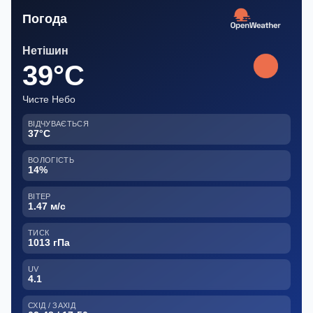
Погода
Нетішин
39°C
Чисте Небо
ВІДЧУВАЄТЬСЯ
37°C
ВОЛОГІСТЬ
14%
ВІТЕР
1.47 м/с
ТИСК
1013 гПа
UV
4.1
СХІД / ЗАХІД