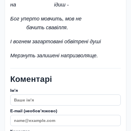
на ідиш -
Бог уперто мовчить, мов не
бачить свавілля.
І вогнем загартовані обвітрені душі
Мерзнуть залишені напризволяще.
Коментарі
Імʼя
E-mail (необовʼязково)