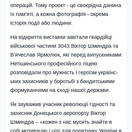
операцій. Тому проект - це своєрідна данина
їх пам’яті, а кожна фотографія - окрема
історія події або людини.
На відкриття виставки завітали гвардійці
військової частини 3043 Віктор Шминдра та
В’ячеслав Ярмолюк, які перед випускниками
Нетішинсь­кого професійного ліцею
розповідали про мужність і героїзм українс­
ьких захисників у боротьбі з бандитськими
формуваннями на сході нашої держави.
Як зауважив уча­сник революції гід­ності та
захисник Донець­кого аеропорту Віктор
Шминдра – «кожен з нас мусить знайти в
собі мотивацію і цілі для порятунку України в