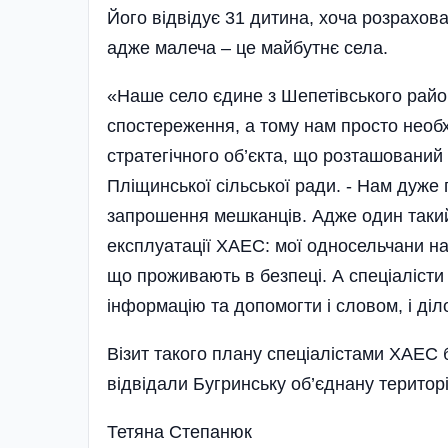
Його відвідує 31 дитина, хоча розрахова
адже малеча – це майбутнє села.
«Наше село єдине з Шепетівського райо
спостереження, а тому нам просто необхі
стратегічного об’єкта, що розташований 
Пліщинської сільської ради. - Нам дуже
запрошення мешканців. Адже один такий 
експлуатації ХАЕС: мої односельчани на
що проживають в безпеці. А спеціаліст
інформацію та допомогти і словом, і ді
Візит такого плану спеціалістами ХАЕС 
відвідали Бугринську об’єднану територ
Тетяна Степанюк