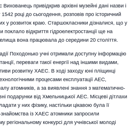
 Вихованець привідкрив архівні музейні дані назви і
 1542 році до сьогодення, розповів про історичний
их у розвиток краю. Старшокласники дізналися, що у
и поклало відкриття гідроелектростанції ще на
 селища вона працювала до середини 20 століття.
Надії Походонько учні отримали доступну інформацію
анції, переваги такої енергії над іншими видами,
ективи розвитку ХАЕС. В ході заходу юні пліщинці
технологічними процесами експлуатації АЕС,
лу атомників, а за виявлені знання з математично-
ні подарунки від Хмельницької АЕС. Місцеві дітлахи
адати у них фізику, настільки цікавою була її
-знайомства із ХАЕС атомники запросили
му регіональному конкурсі для учнівської молоді