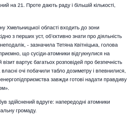
ний на 21. Проте дають раду і більшій кількості,
ну Хмельницької області входить до зони
дно з перших уст, об’єктивно знати про діяльність
неподалік, - зазначила Тетяна Квітніцька, голова
 приємно, що сусіди-атомники відгукнулися на
візит вартує багатьох розповідей про безпечність
 власні очі побачили табло дозиметру і впевнилися,
и енергопідприємства завжди готові надати правдиву
лом».
був здійснений вдруге: напередодні атомники
іальну громаду.