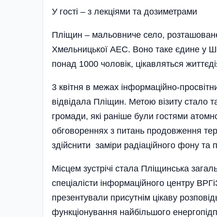
У гостi – з лекцiями та дозиметрами
Пліщин – мальовниче село, розташован
Хмельницької АЕС. Воно таке єдине у Ше
понад 1000 чоловік, цікавляться життєд
3 квітня в межах інформаційно-просвітни
відвідала Пліщин. Метою візиту стало т
громади, які раніше були гостями атомно
обговореннях з питань продовження тер
здійснити заміри радіаційного фону та п
Місцем зустрічі стала Пліщинська загал
спеціалісти інформаційного центру ВРГі
презентували присутнім цікаву розповідь
функціонування найбі­льшого енергопід