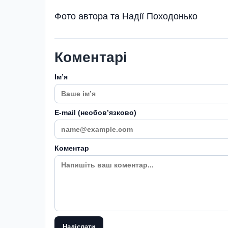
Фото автора та Надії Походонько
Коментарі
Імʼя
E-mail (необовʼязково)
Коментар
Надіслати