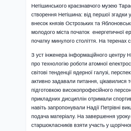
Нетішинського краєзнавчого музею Тарас
створення Нетішина: від першої згадки у
внесок князів Острозьких та Яблоновськ
молодого міста початок енергетичної ер
початку минулого століття. На теренах
З уст інженера інформаційного центру 
про технологію роботи атомної електрост
світові тенденції ядерної галузі, персп
активно задавали питання, цікавилися 
підготовкою високопрофесійного персона
прикладних дисциплін отримали спортив
навіть запропонували Надії Петрівні викл
подача матеріалу. На завершення уроку
старшокласників взяти участь у щорічно