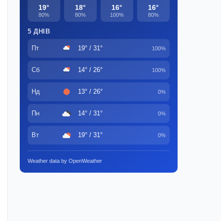
19°
18°
16°
16°
80%
80%
100%
80%
5 ДНІВ
Пт
19° / 31°
100%
Сб
14° / 26°
100%
Нд
13° / 26°
0%
Пн
14° / 31°
0%
Вт
19° / 31°
0%
Weather data by OpenWeather