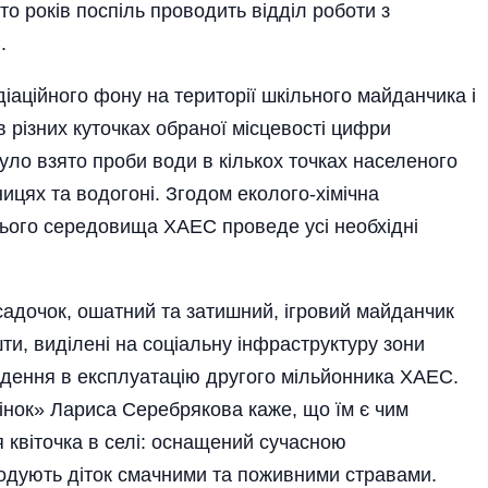
то років поспіль проводить відділ роботи з
.
іаційного фону на території шкільного майданчика і
в різних куточках обраної місцевості цифри
було взято проби води в кількох точках населеного
ницях та водогоні. Згодом еколого-хімічна
ього середовища ХАЕС проведе усі необхідні
садочок, ошатний та затишний, ігровий майданчик
ти, виділені на соціальну інфраструктуру зони
едення в експлуатацію другого мільйонника ХАЕС.
інок» Лариса Серебрякова каже, що їм є чим
 квіточка в селі: оснащений сучасною
годують діток смачними та поживними стравами.