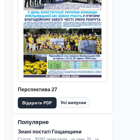
Перспектива 27
Усі випуски
Відкрити PDF
Популярне
Знані постаті Гощанщини
Стаття · 30282 переглядів · за день 20 · за