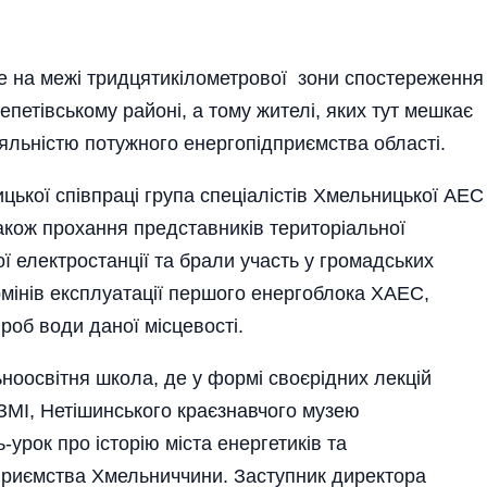
е на межі тридцятикілометрової зони спостереження
петівському районі, а тому жителі, яких тут мешкає
іяльністю потужного енергопідприємства області.
цької співпраці група спеціалістів Хмельницької АЕС
акож прохання представників територіальної
ї електро­станції та брали участь у громадських
мінів експлуатації першого енергоблока ХАЕС,
роб води даної місцевості.
ьноосвітня школа, де у формі своєрідних лекцій
ЗМІ, Нетішинського краєзнавчого музею
-урок про історію міста енергетиків та
приємства Хмельниччини. Заступник директора