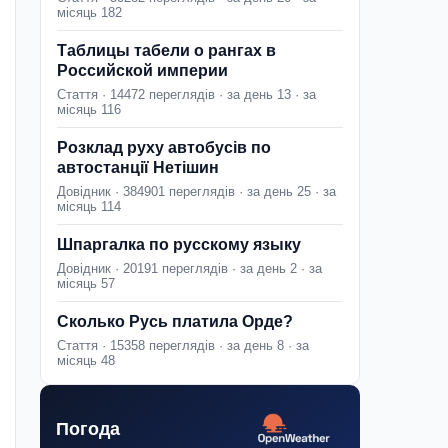
місяць 182
Таблицы табели о рангах в
Российской империи
Стаття · 14472 переглядів · за день 13 · за
місяць 116
Розклад руху автобусів по
автостанції Нетішин
Довідник · 384901 переглядів · за день 25 · за
місяць 114
Шпаргалка по русскому языку
Довідник · 20191 переглядів · за день 2 · за
місяць 57
Сколько Русь платила Орде?
Стаття · 15358 переглядів · за день 8 · за
місяць 48
Погода