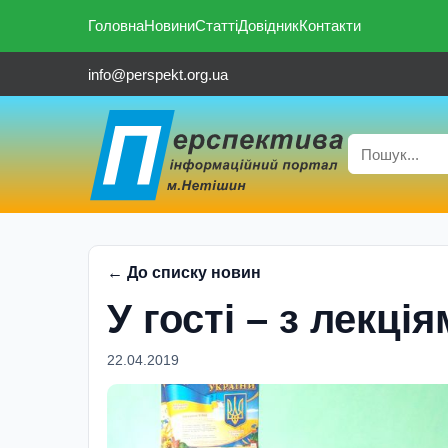
Головна
Новини
Статті
Довідник
Контакти
info@perspekt.org.ua
← До списку новин
У гостi – з лекц
22.04.2019