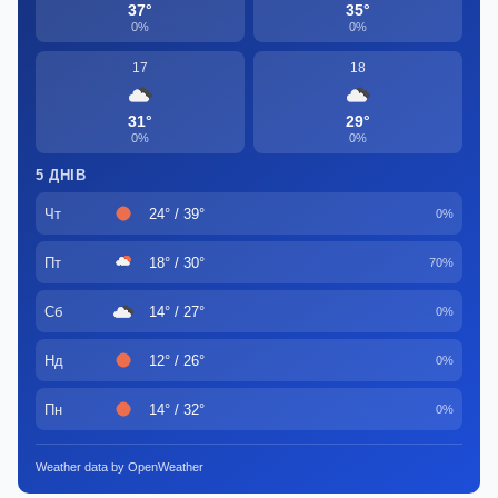
37°
35°
0%
0%
17
18
31°
29°
0%
0%
5 ДНІВ
Чт
24° / 39°
0%
Пт
18° / 30°
70%
Сб
14° / 27°
0%
Нд
12° / 26°
0%
Пн
14° / 32°
0%
Weather data by OpenWeather