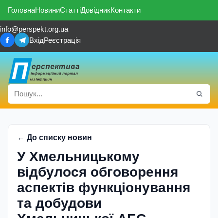
Головна
Новини
Статті
Довідник
Контакти
info@perspekt.org.ua
Вхід
Реєстрація
← До списку новин
У Хмельницькому
відбулося обговорення
аспектів функціонування
та добудови