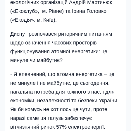
екологічних організа­цій Андрій Мартинюк
(«Екоклуб», м. Рівне) та Ірина Головко
(«Екодія», м. Київ).
Диспут розпочався риторичним питанням
щодо означення часових просторів
функціонування атомної енергетики: це
минуле чи майбутнє?
- Я впевнений, що атомна енергетика – це
не минуле і не майбутнє, це сьогодення,
нагальна потреба для кожного з нас, і для
економіки, незалежності та безпеки України.
Як би комусь не хотілось це чути, проте
наразі саме ця галузь забезпе­чує
вітчизняний ринок 57% електроенергії,