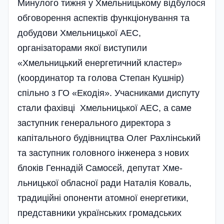
Минулого тижня у Хмельницькому відбулося
обговорення аспектів функціонування та
добудови Хмельницької АЕС,
організаторами якої виступили
«Хмельницький енергетичний кластер»
(координатор та голова Степан Кушнір)
спіль­но з ГО «Екодія». Учасниками диспуту
стали фахівці Хмельницької АЕС, а саме
заступник генерального директора з
капітального будівництв­а Олег Рахлінський
та заступник головного інженера з нових
бло­ків Геннадій Самосєй, депутат Хме­
льницької обласної ради Наталія Коваль,
традиційні опо­ненти атомної енергетики,
представники укра­їнських громадських