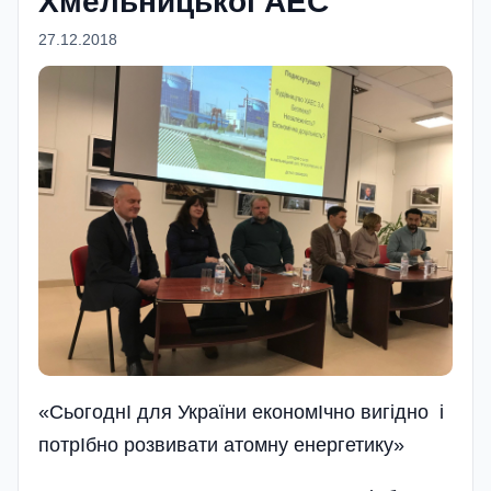
Хмельницької АЕС
27.12.2018
«СьогоднI для України економIчно вигідно і
потрIбно розвивати атомну енергетику»