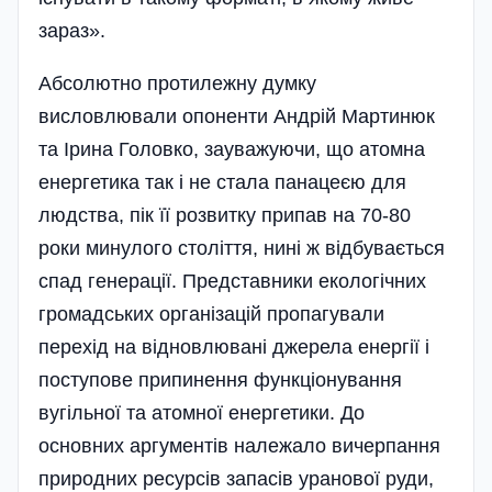
зараз».
Абсолютно протилежну думку
висловлювали опоненти Андрій Мартинюк
та Ірина Головко, зауважуючи, що атомна
енергетика так і не стала панацеєю для
людства, пік її розвитку припав на 70-80
роки минулого століття, нині ж відбувається
спад генерації. Представники екологічних
громадських організацій пропагували
перехід на відновлювані джерела енергії і
поступове припинення функ­ціонування
вугільної та атомної енергетики. До
основних аргументів належало вичерпання
природних ресурсів запасів уранової руди,