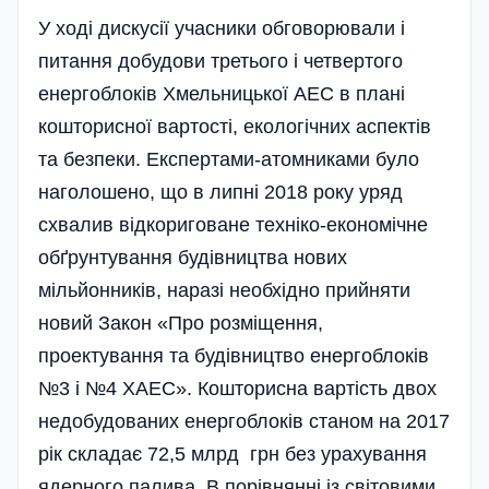
У ході дискусії учасники обговорювали і
питання добудови третього і четвертого
енергоблоків Хмельницької АЕС в плані
кошторисної вартості, екологічних аспектів
та безпеки. Експертами-атомниками було
наголошено, що в липні 2018 року уряд
схвалив відкориговане техніко-економічне
обґрунтування будівництва нових
мільйонни­ків­, наразі необхідно прийняти
новий Закон «Про розміщення,
проектування та бу­дів­ни­ц­тво енергобло­ків
№3 і №4 ХАЕС». Кошторисна вар­тість двох
недобудованих енерго­бло­ків станом на 2017
рік складає 72,5 млрд грн без урахування
ядерного палива. В порів­нянні із світовими