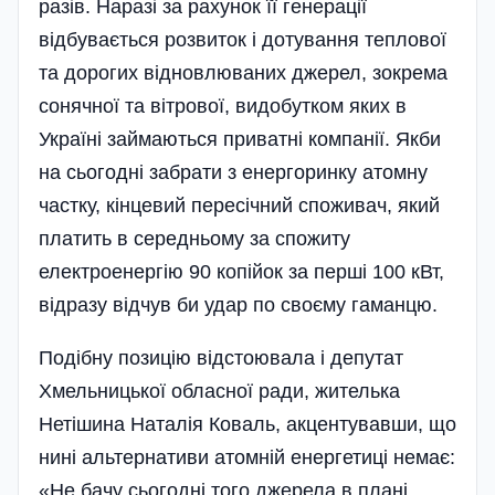
разів. Наразі за рахунок її генерації
відбувається розвиток і дотування теплової
та дорогих відновлюваних джерел, зокрема
сонячної та вітрової, видобутком яких в
Україні займаються приватні компанії. Якби
на сьогодні забрати з енергоринку атомну
частку, кінцевий пересічний споживач, який
платить в середньому за спожиту
електроенергію 90 копі­йок за перші 100 кВт,
відразу відчув би удар по своєму гаманцю.
Подібну позицію відстоювала і депутат
Хмельницької обласної ради, жителька
Нетішина Наталія Коваль, акцентувавши, що
нині альтернативи атомній енергетиці немає:
«Не бачу сьогодні того джерела в плані