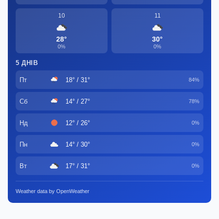
10
11
28°
30°
0%
0%
5 ДНІВ
Пт
18° / 31°
84%
Сб
14° / 27°
78%
Нд
12° / 26°
0%
Пн
14° / 30°
0%
Вт
17° / 31°
0%
Weather data by OpenWeather