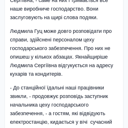
Сергіївна, - саме на них і тримається все
наше виробниче господарство. Вони
заслуговують на щирі слова подяки.
Людмила Гуц може довго розповідати про
справи, здійснені персоналом цеху
господарського забезпечення. Про них не
опишеш у кількох абзацах. Якнайщиріше
Людмила Сергіївна відгукується на адресу
кухарів та кондитерів.
- До станційної їдальні наші працівники
звикли, - продовжує розповідь заступник
начальника цеху господарського
забезпечення, - а гостям, які відвідують
електростанцію, кидається у вічі сучасний