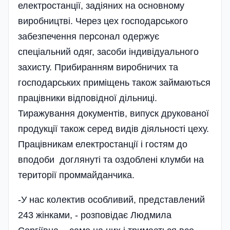
електростанції, задіяних на основному
виробництві. Через цех господарського
забезпечення персонал одержує
спеціальний одяг, засоби індивідуального
захисту. Прибиранням виробничих та
господарських приміщень також займаю­ться
працівники відповідної діль­ниці.
Тиражування документів, випуск друкованої
продукції також серед видів діяльності цеху.
Працівникам електростанції і гостям до
вподоби доглянуті та оздоблені клум­би на
території проммайданчика.
-У нас колектив особливий, представлений
243 жінками, - розповідає Людмила