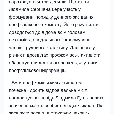
нараховується три десятки. Щотижня
Людмила Сергіївна бере участь у
формуванні порядку денного засідання
профспілкового комітету. Його результати
доводяться до відома всім головам
цехкомів до подальшого інформуванні
членів трудового колективу. Для цього у
різних підрозділах профкомівські активісти
облаштували дошки оголошень, «куточки
профспілкової інформації».
- Бути профкомівським активістом –
почесна і досить відповідальна місія, -
продовжує розпо­відь Людмила Гуц, - велике
значення мають особисті людські якості. Як
засвідчує досвід, в структуру цехових