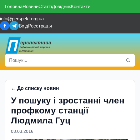
Головна
Новини
Статті
Довідник
Контакти
info@perspekt.org.ua
Вхід
Реєстрація
← До списку новин
У пошуку i зростаннi член
профкому станції
Людмила Гуц
03.03.2016