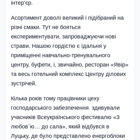
інтер’єр.
Асортимент доволі великий і піді­браний на
різні смаки. Тут не боятьс­я
експериментувати, за­прова­джуючи нові
страви. Нашою гордістю є їдальня у
приміщенні навчально-тренувального
центру, буфети, і, звичайно­, ресторан «Явір»
та весь готельний комплекс Центру ділових
зустрічей.
Кілька років тому праців­ники цеху
господарського забезпечення здивували
учасників Всеукраїнського фестивалю «З
любов`ю… до сала», який відбувся в
Луцьку, де було представлено енергоблоки