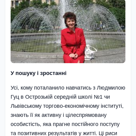
У пошуку i зростаннi
Усі, кому поталанило навчатись з Людмилою
Гуц в Острозькій середній школі №1 чи
Львівському­ торгово-економічному інституті,
знають її як активну і цілеспрямовану
особистість, яка прагне пос­тійного поступу
та позитивних результатів у житті. Ці риси