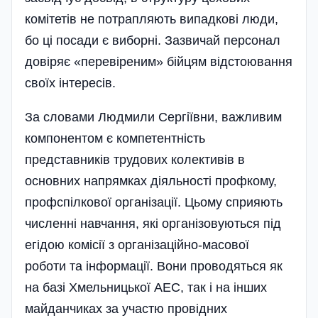
комітетів не потрапляють випадкові люди,
бо ці посади є виборні. Зазвичай персонал
довіряє «перевіреним» бійцям відстоювання
своїх інтересів.
За словами Людмили Сергіївни, важливим
компонентом є компе­тент­­ність
представників трудових колекти­вів в
основних напрямках діяльності профкому,
профспілкової органі­зації. Цьому сприяють
численні навчання, які організовуються під
егідою комісії з організаційно-масов­ої
роботи та інформації. Вони проводяться як
на базі Хмельницької АЕС, так і на інших
майданчиках за участю провідних