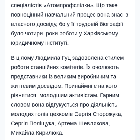
спеціалістів «Атом­профспіл­ки». Що таке
повноцінний нав­чальний процес вона знає із
власного досвіду, бо у її трудовій біографії
було чотири роки роботи у Харківському
юридичному інституті.
В цілому Людмила Гуц задоволена стилем
роботи станційних комітетів. Їх очолюють
представники із великим виробничим та
життєвим досвідом. Принаймні є на кого
рівнятися молодшим активістам. Гарним
словом вона відгукується про діяль­ність
молодих голів цехкомів Сергія Сторожука,
Сергія Поліщука, Артема Шевлякова,
Михайла Кирилюка.