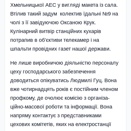
Хмельницької АЕС у вигляді макета із сала.
Втілив такий задум колектив їдальні №9 на
чолі з її завідуючою Оксаною Крук.
Кулінарний витвір станційних кухарів
потрапив в об’єктиви телекамер і на
шпальти провідних газет нашої держави.
Не лише виробничою діяльністю персоналу
цеху господарського забезпечення
доводиться опікуватись Людмилі Гуц. Вона
вже чотирнадцять років є постійним членом
профкому, де очолює комісію з організа­
ційно-масової роботи та інформації. Вона
напряму контактує з представниками
цехових комітетів, яких на електро­станції