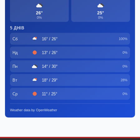
26°
25°
0%
0%
5 ДНІВ
Сб
16° / 26°
100%
Нд
13° / 26°
0%
Пн
14° / 30°
0%
Вт
18° / 29°
28%
Ср
11° / 25°
0%
Weather data by OpenWeather