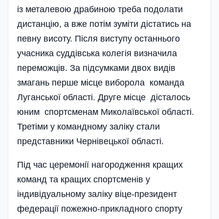
із металевою драбиною треба подолати
дистанцію, а вже потім зуміти дістатись на
певну висоту. Після виступу остан­нього
учасника суддівська колегія ви­значила
переможців. За підсумками двох видів
змагань перше місце виборола команда
Луганської області. Друге місце дісталось
юним спортсменам Миколаївської області.
Третіми у командному заліку стали
представники Чернівецької області.
Під час церемонії нагородження кращих
команд та кращих спортсменів у
індивідуальному заліку віце-президент
федерації пожежно-прикладного спорту