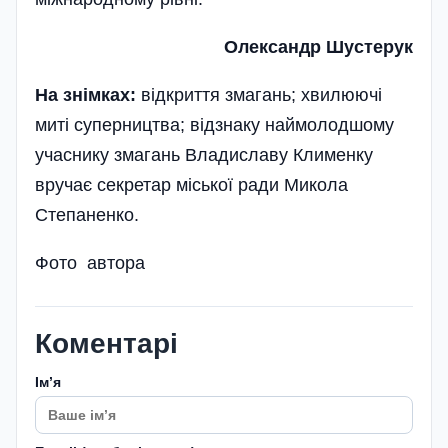
Олександр Шустерук
На знімках:
відкриття змагань; хвилюючі
миті суперництва; відзнаку наймолодшому
учаснику змагань Владиславу Клименку
вручає секретар міської ради Микола
Степаненко.
Фото автора
Коментарі
Імʼя