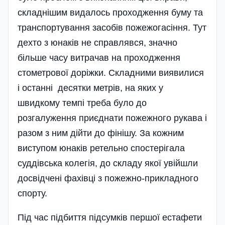
склад­нішим видалось проходження буму та
транспортування засобів пожежогасіння. Тут
дехто з юнаків не справлявся, значно
більше часу витрачав на проходження
стометрової до­ріжки. Складними виявилися
і останні десятки метрів, на яких у
швидкому темпі треба було до
розгалуження приєднати пожежного рукава і
разом з ним дійти до фінішу. За кожним
виступом юнаків ретельно спостерігала
суддівська колегія, до складу якої увійшли
досвідчені фахівці з пожежно-прикладного
спорту.
Під час підбиття підсумків першої естафети