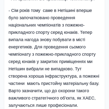
- Сім років тому саме в Нетішині вперше
було започатковано проведення
національних чем­піонатів з пожежно-
прикладного спорту серед юнаків. Тепер
випала нагода знову побувати в місті
енергетиків. Для проведення сьомого
чемпіонату з пожежно-прикладного спорту
серед юнаків у закритих приміщеннях ми
Нетішин ви­брали не випадково. Тут
створена хороша інфра­структура, а пожежні
частини мають пристойну матеріальну базу.
Варто за­значити, що до охорони такого
важливого стратегічного об’єкта, як ХАЕС,
залуча­­ються лише професіонали.