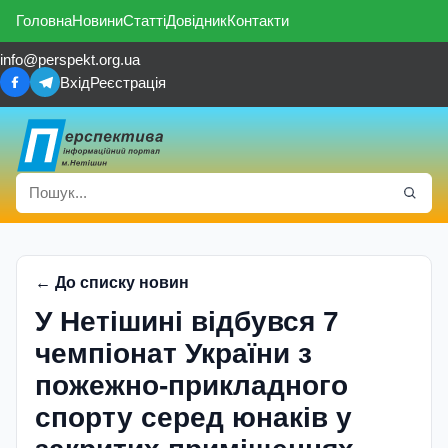
Головна
Новини
Статті
Довідник
Контакти
info@perspekt.org.ua
Вхід
Реєстрація
← До списку новин
У Нетішині відбувся 7
чемпіонат України з
пожежно-прикладного
спорту серед юнаків у